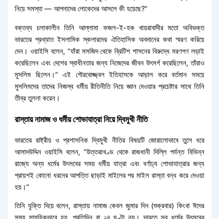
নিয়ে সমস্যা — আপনাদের লোকেদের আসলে কী হয়েছে?”
বক্তব্য চলাকালীন তিনি আল্লামা ফজল-ই-হক খায়রাবাদীর মতো অবিভক্ত
ভারতের প্রখ্যাত ইসলামিক স্কলারদের ঐতিহাসিক অবদানের কথা স্মরণ করিয়ে
দেন। ওয়াইসি বলেন, “যাঁরা মসজিদ থেকে ব্রিটিশ শাসনের বিরুদ্ধে মরণপণ লড়াই
করেছিলেন এবং দেশের স্বাধীনতার জন্য নিজেদের জীবন উৎসর্গ করেছিলেন, তাঁরাও
মুসলিম ছিলেন।” এই গৌরবোজ্জ্বল ইতিহাসকে আড়াল করে বর্তমান সময়ে
মুসলিমদের তাদের নিজস্ব ধর্মীয় রীতিনীতি নিয়ে জ্ঞান দেওয়ার প্রচেষ্টার সাথে তিনি
তীব্র তুলনা করেন।
রাস্তায় নামাজ ও ধর্মীয় শোভাযাত্রা নিয়ে দ্বিমুখী নীতি
ভারতের রাষ্ট্রীয় ও প্রশাসনিক দ্বিমুখী নীতির বিষয়টি জোরালোভাবে তুলে ধরে
আসাদউদ্দিন ওয়াইসি বলেন, “উত্তরাখণ্ড থেকে রাজধানী দিল্লি পর্যন্ত বিভিন্ন
রাজ্যে অন্য ধর্মের উৎসবের সময় ধর্মীয় যাত্রা এবং বর্ণাঢ্য শোভাযাত্রার জন্য
প্রায়শই কোনো ধরনের আপত্তি ছাড়াই মাইলের পর মাইল রাস্তা বন্ধ করে দেওয়া
হয়।”
তিনি যুক্তি দিয়ে বলেন, রাস্তায় নামাজ কেবল জুমার দিন (শুক্রবার) কিংবা ঈদের
সময় সাময়িকভাবে হয়, প্রতিদিন বা ২৪ ঘণ্টা নয়। ভারতে সব ধর্মের উৎসবের