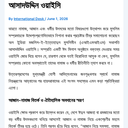
আসাদউদ্দিন ওয়াইসি
By
International Desk
/
June 1, 2026
ভারতে নামাজ, আজান এবং ধর্মীয় উৎসবের মতো বিষয়গুলো উত্থাপন করে মুসলিম
সম্প্রদায়কে উদ্দেশ্যপ্রণোদিতভাবে নিশানা করার প্রচেষ্টার তীব্র সমালোচনা করেছেন
অল ইন্ডিয়া মজলিস-ই-ইত্তেহাদুল মুসলিমীন (এআইএমআইএম) সভাপতি
আসাদউদ্দিন ওয়াইসি। সম্প্রতি একটি ঈদ মিলাপ অনুষ্ঠানে বক্তব্য দেওয়ার সময়
ওয়াইসি জোর দিয়ে বলেন যে, চারপাশ থেকে যতই বিরোধিতা আসুক না কেন, মুসলিম
সম্প্রদায় কোনো অবস্থাতেই তাদের নামাজ ও ধর্মীয় রীতিনীতি ত্যাগ করবে না।
উত্তরপ্রদেশের মুখ্যমন্ত্রী যোগী আদিত্যনাথের জনশৃঙ্খলার স্বার্থে নামাজ
নিয়ন্ত্রণের আহ্বানের পর হায়দরাবাদের এই সংসদ সদস্যের এমন কড়া প্রতিক্রিয়া
এলো।
আজান-নামাজ বিতর্ক ও ঐতিহাসিক অবদানের স্মরণ
ওয়াইসি ক্ষোভ প্রকাশ করে উল্লেখ করেন যে, দেশে ঈদুল আজহা বা রমজানের মতো
বড় ধর্মীয় উৎসবগুলো ঘনিয়ে আসলেই আজান ও নামাজ নিয়ে একশ্রেণীর মহলে
বিতর্ক তীব্র হয়ে ওঠে। তিনি প্রশ্ন ছুঁড়ে দিয়ে বলেন, “আজান নিয়ে সমস্যা, নামাজ