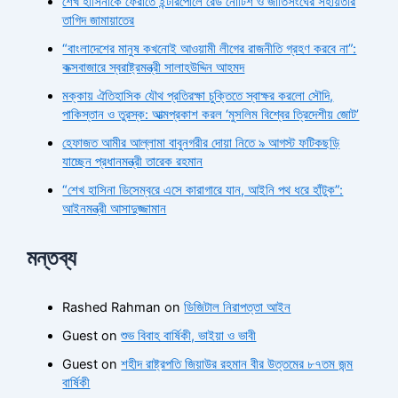
শেখ হাসিনাকে ফেরাতে ইন্টারপোলে রেড নোটিশ ও জাতিসংঘের সহায়তার
তাগিদ জামায়াতের
“বাংলাদেশের মানুষ কখনোই আওয়ামী লীগের রাজনীতি গ্রহণ করবে না”:
কক্সবাজারে স্বরাষ্ট্রমন্ত্রী সালাহউদ্দিন আহমদ
মক্কায় ঐতিহাসিক যৌথ প্রতিরক্ষা চুক্তিতে স্বাক্ষর করলো সৌদি,
পাকিস্তান ও তুরস্ক: আত্মপ্রকাশ করল ‘মুসলিম বিশ্বের ত্রিদেশীয় জোট’
হেফাজত আমীর আল্লামা বাবুনগরীর দোয়া নিতে ৯ আগস্ট ফটিকছড়ি
যাচ্ছেন প্রধানমন্ত্রী তারেক রহমান
“শেখ হাসিনা ডিসেম্বরে এসে কারাগারে যান, আইনি পথ ধরে হাঁটুক”:
আইনমন্ত্রী আসাদুজ্জামান
মন্তব্য
Rashed Rahman
on
ডিজিটাল নিরাপত্তা আইন
Guest
on
শুভ বিবাহ বার্ষিকী, ভাইয়া ও ভাবী
Guest
on
শহীদ রাষ্ট্রপতি জিয়াউর রহমান বীর উত্তমের ৮৭তম জন্ম
বার্ষিকী