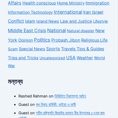
Affairs
Health conscious
Home Ministry
Immigration
International
Iran Israel
Information Technology
Conflict
islam
Law and Justice
Island News
Lifestyle
National
Middle East Crisis
New
Natural disaster
Politics
York
Probash Jibon
Opinion
Religious Life
Sports
Travels Tips & Guides
Special News
Scam
USA
Trips and Tricks
Weather
Uncategorized
World
War
মন্তব্য
Rashed Rahman
on
ডিজিটাল নিরাপত্তা আইন
Guest
on
শুভ বিবাহ বার্ষিকী, ভাইয়া ও ভাবী
Guest
on
শহীদ রাষ্ট্রপতি জিয়াউর রহমান বীর উত্তমের ৮৭তম জন্ম