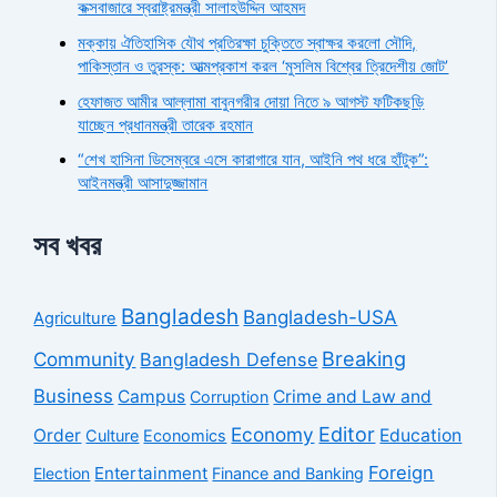
কক্সবাজারে স্বরাষ্ট্রমন্ত্রী সালাহউদ্দিন আহমদ
মক্কায় ঐতিহাসিক যৌথ প্রতিরক্ষা চুক্তিতে স্বাক্ষর করলো সৌদি,
পাকিস্তান ও তুরস্ক: আত্মপ্রকাশ করল ‘মুসলিম বিশ্বের ত্রিদেশীয় জোট’
হেফাজত আমীর আল্লামা বাবুনগরীর দোয়া নিতে ৯ আগস্ট ফটিকছড়ি
যাচ্ছেন প্রধানমন্ত্রী তারেক রহমান
“শেখ হাসিনা ডিসেম্বরে এসে কারাগারে যান, আইনি পথ ধরে হাঁটুক”:
আইনমন্ত্রী আসাদুজ্জামান
সব খবর
Bangladesh
Bangladesh-USA
Agriculture
Breaking
Community
Bangladesh Defense
Business
Campus
Crime and Law and
Corruption
Economy
Editor
Order
Education
Culture
Economics
Foreign
Entertainment
Election
Finance and Banking