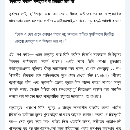
‘দ্বিতীয় কোনো দেশত্যাগ বা হিজরত হবে না’
তুর্কমেন গেট, হাশিমপুরা এবং আসামের নেলীসহ অতীতের ভয়াবহ সাম্প্রদায়িক
সহিংসতার রক্তাক্ত প্রসঙ্গ টেনে এআইএমআইএম প্রধান দৃঢ় কণ্ঠে ঘোষণা করেন:
“কেউ এ দেশ ছেড়ে কোথাও যাচ্ছে না; ভারতের মাটিতে মুসলিমদের দ্বিতীয়
কোনো দেশত্যাগ বা হিজরত হবে না।”
এই দেশ সবার— এমন মন্তব্য করে তিনি বর্তমান বিজেপি সরকারকে নিপীড়নের
বিরুদ্ধে কঠোরভাবে সতর্ক করেন। একই সাথে তিনি দেশের মূলধারার
গণমাধ্যমগুলোর ভূমিকার তীব্র সমালোচনা করে বলেন, যেখানে দেশজুড়ে ২২ লাখ
শিক্ষার্থীর জীবনকে চরম অনিশ্চয়তার মুখে ঠেলে দেওয়া ‘নিট (NEET) পরীক্ষার
প্রশ্নপত্র ফাঁস’ এবং জ্বালানি তেলের ক্রমবর্ধমান দামের কারণে সাধারণ মানুষ
সংকটে আছে, সেখানে মিডিয়া সেই জনগুরুত্বপূর্ণ বিষয়গুলো আড়াল করে সারাদিন
আজান আর মাংসের মতো সাপ্রদায়িক ইস্যুতে মনোযোগ ধরে রাখছে।
বক্তব্যের শেষাংশে তিনি কেন্দ্রে ও রাজ্যে ক্ষমতাসীন ভারতীয় জনতা পার্টিকে
(বিজেপি) অতীতের ভুলের পুনরাবৃত্তি না করার আহ্বান জানান। ক্ষমতা যে চিরস্থায়ী
নয়— সেই ধ্রুব সত্য স্মরণ করিয়ে দিয়ে ওয়াইসি বলেন, অতীতের প্রতাপশালী
শাসকদের বড় বড় রাজপ্রাসাদগুলো আজ ইতিহাসের পাতায় জনশূন্য অবস্থায় পড়ে