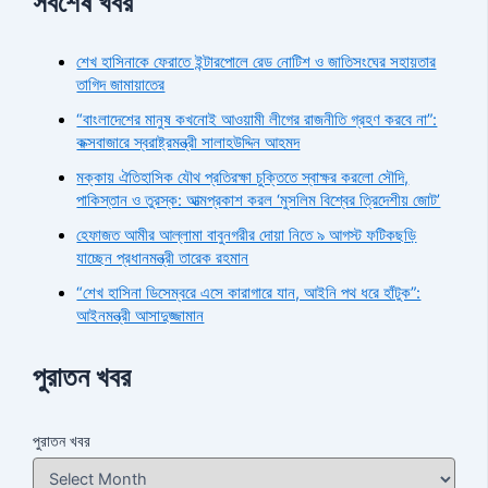
সর্বশেষ খবর
শেখ হাসিনাকে ফেরাতে ইন্টারপোলে রেড নোটিশ ও জাতিসংঘের সহায়তার
তাগিদ জামায়াতের
“বাংলাদেশের মানুষ কখনোই আওয়ামী লীগের রাজনীতি গ্রহণ করবে না”:
কক্সবাজারে স্বরাষ্ট্রমন্ত্রী সালাহউদ্দিন আহমদ
মক্কায় ঐতিহাসিক যৌথ প্রতিরক্ষা চুক্তিতে স্বাক্ষর করলো সৌদি,
পাকিস্তান ও তুরস্ক: আত্মপ্রকাশ করল ‘মুসলিম বিশ্বের ত্রিদেশীয় জোট’
হেফাজত আমীর আল্লামা বাবুনগরীর দোয়া নিতে ৯ আগস্ট ফটিকছড়ি
যাচ্ছেন প্রধানমন্ত্রী তারেক রহমান
“শেখ হাসিনা ডিসেম্বরে এসে কারাগারে যান, আইনি পথ ধরে হাঁটুক”:
আইনমন্ত্রী আসাদুজ্জামান
পুরাতন খবর
পুরাতন খবর