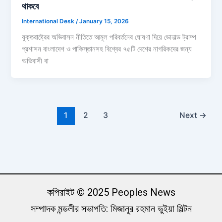
থাকবে
International Desk
/
January 15, 2026
যুক্তরাষ্ট্রের অভিবাসন নীতিতে আমূল পরিবর্তনের ঘোষণা দিয়ে ডোনাল্ড ট্রাম্প
প্রশাসন বাংলাদেশ ও পাকিস্তানসহ বিশ্বের ৭৫টি দেশের নাগরিকদের জন্য
অভিবাসী বা
1
2
3
Next
→
কপিরাইট © 2025 Peoples News
সম্পাদক মন্ডলীর সভাপতি: মিজানুর রহমান ভুইয়া মিল্টন