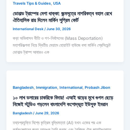
,
Travels Tips & Guides
USA
ডোনাল্ড ট্রাম্পের মেগা ধাক্কা: জন্মসূত্রে নাগরিকত্ব বহাল রেখে
ঐতিহাসিক রায় দিলেন মার্কিন সুপ্রিম কোর্ট
International Desk
/
June 30, 2026
কড়া অভিবাসন নীতি ও গণ-নির্বাসনের (Mass Deportation)
মহাপরিকল্পনা নিয়ে দ্বিতীয় মেয়াদে হোয়াইট হাউজে বসা মার্কিন প্রেসিডেন্ট
ডোনাল্ড ট্রাম্প আবারও এক
,
,
,
Bangladesh
Immigration
International
Probash Jibon
১০ লাখ ডলারের চাকরিকে বিদায়! এআই ঝড়ের মুখে গুগল ছেড়ে
নিজেই স্টুডিও গড়লেন বাংলাদেশি বংশোদ্ভূত ইউসুফ ইমরান
Bangladesh
/
June 29, 2026
তথ্যপ্রযুক্তি বিশ্বে কৃত্রিম বুদ্ধিমত্তা (AI) যখন একের পর এক
কর্মসংস্থানের জন্য আতঙ্ক তৈরি করছে এবং বৈশ্বিক টেক জায়ান্টগুলোতে