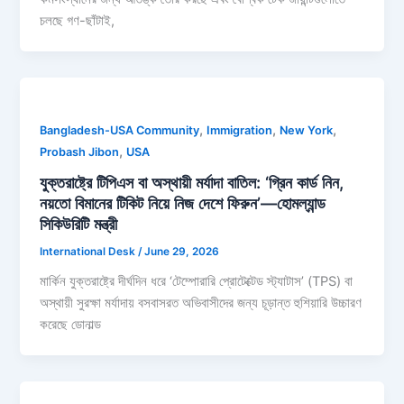
চলছে গণ-ছাঁটাই,
,
,
,
Bangladesh-USA Community
Immigration
New York
,
Probash Jibon
USA
যুক্তরাষ্ট্রে টিপিএস বা অস্থায়ী মর্যাদা বাতিল: ‘গ্রিন কার্ড নিন,
নয়তো বিমানের টিকিট নিয়ে নিজ দেশে ফিরুন’—হোমল্যান্ড
সিকিউরিটি মন্ত্রী
International Desk
/
June 29, 2026
মার্কিন যুক্তরাষ্ট্রে দীর্ঘদিন ধরে ‘টেম্পোরারি প্রোটেক্টেড স্ট্যাটাস’ (TPS) বা
অস্থায়ী সুরক্ষা মর্যাদায় বসবাসরত অভিবাসীদের জন্য চূড়ান্ত হুশিয়ারি উচ্চারণ
করেছে ডোনাল্ড