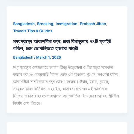
,
,
,
,
Bangladesh
Breaking
Immigration
Probash Jibon
Travels Tips & Guides
মধ্যপ্রাচ্যে আকাশসীমা বন্ধ: ঢাকা বিমানবন্দরে ৭৪টি ফ্লাইট
বাতিল, চরম ভোগান্তিতে হাজারো যাত্রী
Bangladesh
/
March 1, 2026
মধ্যপ্রাচ্যের দেশগুলোতে চলমান তীব্র উত্তেজনা ও নিরাপত্তা সংকটের
কারণে গত ২৮ ফেব্রুয়ারি বিকেল থেকে ওই অঞ্চলের প্রধান দেশগুলো তাদের
আকাশসীমা সাময়িকভাবে বন্ধ ঘোষণা করেছে। ইরান, ইরাক, কুয়েত,
সংযুক্ত আরব আমিরাত, বাহরাইন, কাতার ও জর্ডানের এই আকস্মিক
সিদ্ধান্তে ঢাকার হযরত শাহজালাল আন্তর্জাতিক বিমানবন্দরে ভয়াবহ শিডিউল
বিপর্যয় দেখা দিয়েছে।