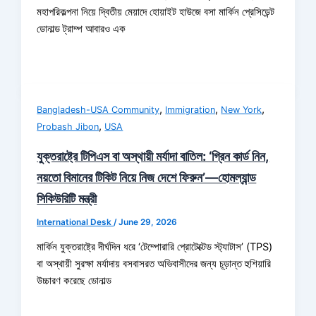
মহাপরিকল্পনা নিয়ে দ্বিতীয় মেয়াদে হোয়াইট হাউজে বসা মার্কিন প্রেসিডেন্ট
ডোনাল্ড ট্রাম্প আবারও এক
,
,
,
Bangladesh-USA Community
Immigration
New York
,
Probash Jibon
USA
যুক্তরাষ্ট্রে টিপিএস বা অস্থায়ী মর্যাদা বাতিল: ‘গ্রিন কার্ড নিন,
নয়তো বিমানের টিকিট নিয়ে নিজ দেশে ফিরুন’—হোমল্যান্ড
সিকিউরিটি মন্ত্রী
International Desk
/
June 29, 2026
মার্কিন যুক্তরাষ্ট্রে দীর্ঘদিন ধরে ‘টেম্পোরারি প্রোটেক্টেড স্ট্যাটাস’ (TPS)
বা অস্থায়ী সুরক্ষা মর্যাদায় বসবাসরত অভিবাসীদের জন্য চূড়ান্ত হুশিয়ারি
উচ্চারণ করেছে ডোনাল্ড