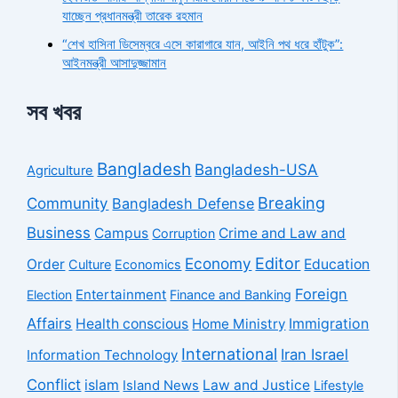
যাচ্ছেন প্রধানমন্ত্রী তারেক রহমান
“শেখ হাসিনা ডিসেম্বরে এসে কারাগারে যান, আইনি পথ ধরে হাঁটুক”:
আইনমন্ত্রী আসাদুজ্জামান
সব খবর
Bangladesh
Bangladesh-USA
Agriculture
Breaking
Community
Bangladesh Defense
Business
Campus
Crime and Law and
Corruption
Economy
Editor
Order
Education
Culture
Economics
Foreign
Entertainment
Election
Finance and Banking
Affairs
Health conscious
Home Ministry
Immigration
International
Iran Israel
Information Technology
Conflict
islam
Law and Justice
Island News
Lifestyle