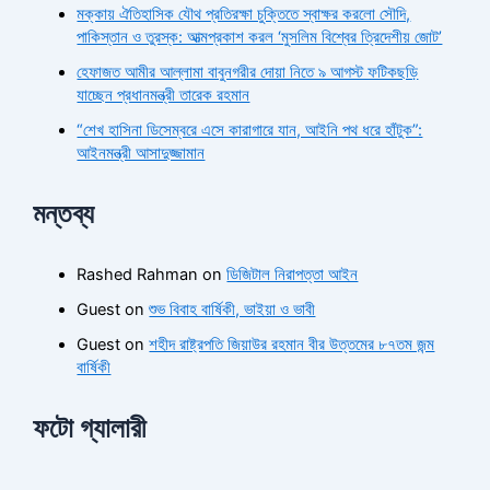
মক্কায় ঐতিহাসিক যৌথ প্রতিরক্ষা চুক্তিতে স্বাক্ষর করলো সৌদি,
পাকিস্তান ও তুরস্ক: আত্মপ্রকাশ করল ‘মুসলিম বিশ্বের ত্রিদেশীয় জোট’
হেফাজত আমীর আল্লামা বাবুনগরীর দোয়া নিতে ৯ আগস্ট ফটিকছড়ি
যাচ্ছেন প্রধানমন্ত্রী তারেক রহমান
“শেখ হাসিনা ডিসেম্বরে এসে কারাগারে যান, আইনি পথ ধরে হাঁটুক”:
আইনমন্ত্রী আসাদুজ্জামান
মন্তব্য
Rashed Rahman
on
ডিজিটাল নিরাপত্তা আইন
Guest
on
শুভ বিবাহ বার্ষিকী, ভাইয়া ও ভাবী
Guest
on
শহীদ রাষ্ট্রপতি জিয়াউর রহমান বীর উত্তমের ৮৭তম জন্ম
বার্ষিকী
ফটো গ্যালারী