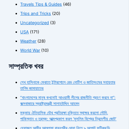
Travels Tips & Guides
(46)
Trips and Tricks
(20)
Uncategorized
(3)
USA
(171)
Weather
(28)
World War
(10)
সাম্প্রতিক খবর
শেখ হাসিনাকে ফেরাতে ইন্টারপোলে রেড নোটিশ ও জাতিসংঘের সহায়তার
তাগিদ জামায়াতের
“বাংলাদেশের মানুষ কখনোই আওয়ামী লীগের রাজনীতি গ্রহণ করবে না”:
কক্সবাজারে স্বরাষ্ট্রমন্ত্রী সালাহউদ্দিন আহমদ
মক্কায় ঐতিহাসিক যৌথ প্রতিরক্ষা চুক্তিতে স্বাক্ষর করলো সৌদি,
পাকিস্তান ও তুরস্ক: আত্মপ্রকাশ করল ‘মুসলিম বিশ্বের ত্রিদেশীয় জোট’
হেফাজত আমীর আল্লামা বাবুনগরীর দোয়া নিতে ৯ আগস্ট ফটিকছড়ি