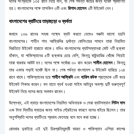
দলের সংগ্রহকে ১৩৫ রানে নিয়ে যান, যা শেষ পর্যন্ত জয়ের জন্য যথেষ্ট প্রমাণিত
হয়। বাংলাদেশের পক্ষে তাসকিন ৩টি এবং
রিশাদ হোসেন
২টি উইকেট নেন।
বাংলাদেশের ব্যাটিংয়ে তাড়াহুড়ো ও ব্যর্থতা
জবাবে ১৩৬ রানের সহজ লক্ষ্যে ব্যাট করতে নেমেও শুরুটা ভালো হয়নি
বাংলাদেশের। শাহীন শাহ আফ্রিদির দুর্দান্ত বোলিংয়ের সামনে তারা নিয়মিত
বিরতিতে উইকেট হারাতে থাকে। যদিও বাংলাদেশের ব্যাটসম্যানরা মোট ৭টি ছক্কা
হাঁকান, যা পাকিস্তানের ৫টি ছক্কার চেয়ে বেশি, কিন্তু বাউন্ডারির খোঁজে গিয়েই
তারা বারবার আউট হন। দলের পক্ষে সর্বোচ্চ ৩০ রান করেন
শামীম হোসেন
। কিন্তু
তার একার লড়াই যথেষ্ট ছিল না। শেষ পর্যন্ত বাংলাদেশ ৯ উইকেট হারিয়ে ১২৪
রানে থামে। পাকিস্তানের হয়ে
শাহীন আফ্রিদি
এবং
হারিস রউফ
প্রত্যেকে ৩টি করে
উইকেট শিকার করেন। বল হাতে ব্যর্থ হওয়া সাইম আইয়ুব অবশ্য দুটি গুরুত্বপূর্ণ
উইকেট নিয়ে দলের জয়ে অবদান রাখেন।
উল্লেখ্য, এই ম্যাচে বাংলাদেশের নিয়মিত অধিনায়ক ও সেরা ব্যাটসম্যান
লিটন দাস
এক টানা দ্বিতীয় ম্যাচের জন্য সাইড স্ট্রেইনের কারণে দলের বাইরে ছিলেন। তার
অনুপস্থিতি দলের ব্যাটিংয়ে প্রভাব ফেলেছে বলে মনে করা হচ্ছে।
রোববার দুবাইয়ে এই দুই চিরপ্রতিদ্বন্দ্বী ভারত ও পাকিস্তান এশিয়া কাপের