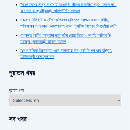
“বাংলাদেশের মানুষ কখনোই আওয়ামী লীগের রাজনীতি গ্রহণ করবে না”:
কক্সবাজারে স্বরাষ্ট্রমন্ত্রী সালাহউদ্দিন আহমদ
মক্কায় ঐতিহাসিক যৌথ প্রতিরক্ষা চুক্তিতে স্বাক্ষর করলো সৌদি,
পাকিস্তান ও তুরস্ক: আত্মপ্রকাশ করল ‘মুসলিম বিশ্বের ত্রিদেশীয় জোট’
হেফাজত আমীর আল্লামা বাবুনগরীর দোয়া নিতে ৯ আগস্ট ফটিকছড়ি
যাচ্ছেন প্রধানমন্ত্রী তারেক রহমান
“শেখ হাসিনা ডিসেম্বরে এসে কারাগারে যান, আইনি পথ ধরে হাঁটুক”:
আইনমন্ত্রী আসাদুজ্জামান
পুরাতন খবর
পুরাতন খবর
সব খবর