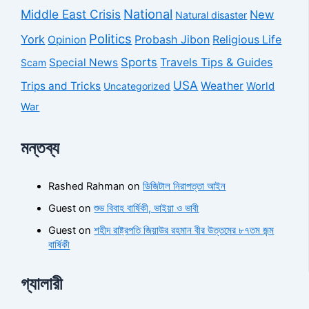
National
Middle East Crisis
New
Natural disaster
Politics
York
Probash Jibon
Opinion
Religious Life
Sports
Travels Tips & Guides
Special News
Scam
USA
Trips and Tricks
Weather
Uncategorized
World
War
মন্তব্য
Rashed Rahman
on
ডিজিটাল নিরাপত্তা আইন
Guest
on
শুভ বিবাহ বার্ষিকী, ভাইয়া ও ভাবী
Guest
on
শহীদ রাষ্ট্রপতি জিয়াউর রহমান বীর উত্তমের ৮৭তম জন্ম
বার্ষিকী
গ্যালারী