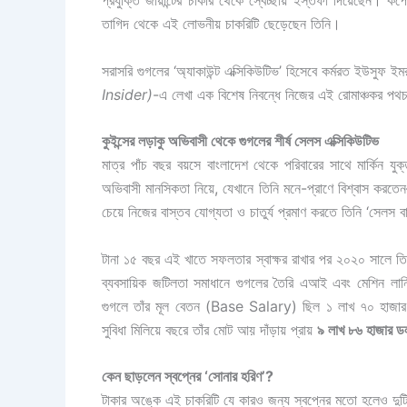
প্রযুক্তি জায়ান্টের চাকরি থেকে স্বেচ্ছায় ইস্তফা দিয়েছেন। কর
তাগিদ থেকে এই লোভনীয় চাকরিটি ছেড়েছেন তিনি।
সরাসরি গুগলের ‘অ্যাকাউন্ট এক্সিকিউটিভ’ হিসেবে কর্মরত ইউসুফ ইম
Insider)
-এ লেখা এক বিশেষ নিবন্ধে নিজের এই রোমাঞ্চকর পথচ
কুইন্সের লড়াকু অভিবাসী থেকে গুগলের শীর্ষ সেলস এক্সিকিউটিভ
মাত্র পাঁচ বছর বয়সে বাংলাদেশ থেকে পরিবারের সাথে মার্কিন যু
অভিবাসী মানসিকতা নিয়ে, যেখানে তিনি মনে-প্রাণে বিশ্বাস করতে
চেয়ে নিজের বাস্তব যোগ্যতা ও চাতুর্য প্রমাণ করতে তিনি ‘সেলস 
টানা ১৫ বছর এই খাতে সফলতার স্বাক্ষর রাখার পর ২০২০ সালে তি
ব্যবসায়িক জটিলতা সমাধানে গুগলের তৈরি এআই এবং মেশিন লার্
গুগলে তাঁর মূল বেতন (Base Salary) ছিল ১ লাখ ৭০ হাজার 
সুবিধা মিলিয়ে বছরে তাঁর মোট আয় দাঁড়ায় প্রায়
৯ লাখ ৮৬ হাজার ড
কেন ছাড়লেন স্বপ্নের ‘সোনার হরিণ’?
টাকার অঙ্কে এই চাকরিটি যে কারও জন্য স্বপ্নের মতো হলেও দুটি 