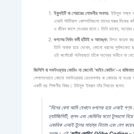
ইক্যুইটি বা শেয়ারের লোভনীয় অফার:
ইউসুফ লক্ষ্য
এআই স্টার্টআপ কোম্পানিগুলো তাদের শুরুর দিকের কর্
ও জীবন বদলে দেওয়ার মতো। তিনি ভাবেন, অন্যের কোম
গুগলের নির্মম কর্মী ছাঁটাই ও আতঙ্ক:
বিগত কয়েক বছরে 
তিনি অবাক হয়ে দেখেন, কোনো ধরনের পূর্বসংকেত ছাড়
এই কর্পোরেট অনিশ্চয়তা তাঁকে অন্যের অধীনে না থেক
জিলিপি বা সফটওয়্যার কোডিং না জেনেই ‘ভাইব কোডিং’-এ বাজিমা
পেশাগতভাবে কোনো সফটওয়্যার ডেভেলপার বা কোডার না হওয়া সত্ত
একটি বড় শিক্ষণীয় বিষয়। ইউসুফ ইমরান তাঁর নিবন্ধে বলেন:
“দিনের বেলা আমি যেখানে গুগলের হয়ে এআই পণ্য ব
চ্যাটজিপিটি, ক্লদ এবং জেমিনির মতো টুলগুলো নিয়ে
একাধিক এআই টুলের সাহায্য নিতাম এবং বেশ কয়েক
হতাম। এই
‘ভাইব কোডিং’ (Vibe Coding – অর্