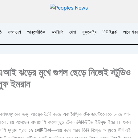
ি
বাংলাদেশ
আন্তর্জাতিক
অর্থনীতি
খেলা
যুক্তরাষ্ট্র
নিউ ইয়র্ক
আরো খবর
এআই ঝড়ের মুখে গুগল ছেড়ে নিজেই স্টুডিও
সুফ ইমরান
ক কর্মসংস্থানের জন্য আতঙ্ক তৈরি করছে এবং বৈশ্বিক টেক জায়ান্টগুলোতে চলছে গণ-
আলোচনায় এসেছেন বাংলাদেশি বংশোদ্ভূত টেক এক্সিকিউটিভ ইউসুফ ইমরান। গুগল
শি মুদ্রায় প্রায়
১২ কোটি টাকা
—আয় করার পরও তিনি বিশ্বের অন্যতম শীর্ষ এই