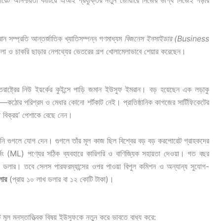
্পোরেট অনিশ্চয়তা কাটিয়ে এআই প্রযুক্তির নতুন জোয়ারে নিজের ভাগ্য নিজেই গড়ার
রান সম্প্রতি আন্তর্জাতিক খ্যাতিসম্পন্ন গণমাধ্যম
বিজনেস ইনসাইডার (Business
লা ও চাকরি ছাড়ার নেপথ্যের ভেতরের গল্প খোলামেলাভাবে শেয়ার করেছেন।
ক্তরাষ্ট্রের নিউ ইয়র্কের কুইন্সে পাড়ি জমান ইউসুফ ইমরান। বড় হয়েছেন এক লড়াকু
ন—কঠোর পরিশ্রম ও মেধার কোনো শর্টকাট নেই। প্রাতিষ্ঠানিক কাগজের সার্টিফিকেটের
বা বিক্রয়’ পেশাকে বেছে নেন।
নি গুগলে যোগ দেন। গুগলে তাঁর মূল কাজ ছিল বিশ্বের বড় বড় করপোরেট গ্রাহকদের
নিং (ML) পণ্যের সঠিক ব্যবহারে কারিগরি ও বাণিজ্যিক সহায়তা দেওয়া। গত বছর
ডলার। তবে সেলস পারফরম্যান্সের ওপর পাওয়া বিপুল কমিশন ও অন্যান্য সুযোগ-
লার
(প্রায় ১০ লাখ ডলার বা ১২ কোটি টাকা)।
মূল মনস্তাত্ত্বিক বিষয় ইউসুফকে নতুন করে ভাবতে বাধ্য করে: