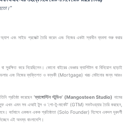
 হতো।”
 অ্যাপ এবং সাইড প্রজেক্ট তৈরি করেন এবং নিজের একটা স্বাধীন ব্যবসা শুরু করার
পড বা সুরক্ষিত করে নিয়েছিলেন। কোনো বাইরের ভেঞ্চার ক্যাপিটাল বা বিনিয়োগ ছাড়াই
লাখ ডলার এবং নিজের ব্যক্তিগত ও বন্ধকী (Mortgage) খরচ মেটানোর জন্য আরও
তিনি প্রতিষ্ঠা করেছেন
‘ম্যাঙ্গোস্টিন স্টুডিও’ (Mangosteen Studio)
নামের
সুফ এখন এমন সব এআই টুল ও ‘গো-টু-মার্কেট’ (GTM) সফটওয়্যার তৈরি করছেন,
 তুলবে। বর্তমানে একজন একক প্রতিষ্ঠাতা (Solo Founder) হিসেবে একদল দূরদর্শী
প দিচ্ছেন এই অদম্য বাংলাদেশি।