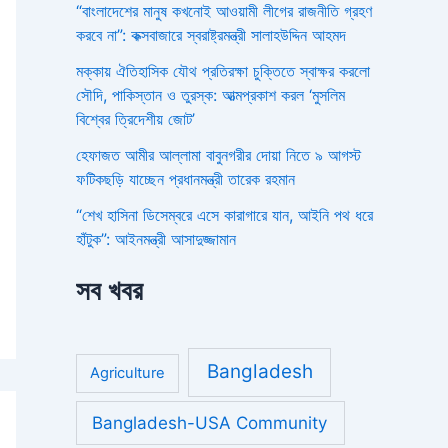
“বাংলাদেশের মানুষ কখনোই আওয়ামী লীগের রাজনীতি গ্রহণ
করবে না”: কক্সবাজারে স্বরাষ্ট্রমন্ত্রী সালাহউদ্দিন আহমদ
মক্কায় ঐতিহাসিক যৌথ প্রতিরক্ষা চুক্তিতে স্বাক্ষর করলো
সৌদি, পাকিস্তান ও তুরস্ক: আত্মপ্রকাশ করল ‘মুসলিম
বিশ্বের ত্রিদেশীয় জোট’
হেফাজত আমীর আল্লামা বাবুনগরীর দোয়া নিতে ৯ আগস্ট
ফটিকছড়ি যাচ্ছেন প্রধানমন্ত্রী তারেক রহমান
“শেখ হাসিনা ডিসেম্বরে এসে কারাগারে যান, আইনি পথ ধরে
হাঁটুক”: আইনমন্ত্রী আসাদুজ্জামান
সব খবর
Bangladesh
Agriculture
Bangladesh-USA Community