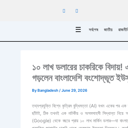
Skip
to
content
☰
সর্বশেষ
জাতীয়
রাজনীত
১০ লাখ ডলারের চাকরিকে বিদায়! 
গড়লেন বাংলাদেশি বংশোদ্ভূত ইউ
By
Bangladesh
/
June 29, 2026
তথ্যপ্রযুক্তি বিশ্বে কৃত্রিম বুদ্ধিমত্তা (AI) যখন একের পর এ
ছাঁটাই, ঠিক তখনই এক নাটকীয় ও অসমসাহসী সিদ্ধান্ত নিয়ে 
(Google) থেকে বছরে প্রায় ১০ লাখ মার্কিন ডলার—যা বাংলাদে