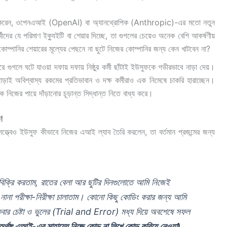
 করেন, ওপেনএআই (OpenAI) বা অ্যানথ্রোপিক (Anthropic)-এর মতো নতুন
মীদের যে পরিমাণ ইক্যুইটি বা শেয়ার দিচ্ছে, তা গুগলের চেয়েও অনেক বেশি আকর্ষণীয়
্পানির শেয়ারের মূল্যের পেছনে না ছুটে নিজের কোম্পানির জন্য কেন খাটবেন না?
গুগলে ঘটে যাওয়া দফায় দফায় নিষ্ঠুর কর্মী ছাঁটাই ইউসুফকে গভীরভাবে নাড়া দেয়।
াই অবিশ্বাস্য রকমের প্রতিভাবান ও দক্ষ কর্মীরাও এক নিমেষে চাকরি হারাচ্ছেন।
ে নিজের পায়ে দাঁড়ানোর চূড়ান্ত সিদ্ধান্ত নিতে বাধ্য করে।
ত!
্বেও ইউসুফ কীভাবে নিজের এআই ল্যাব তৈরি করলেন, তা বর্তমান প্রজন্মের জন্য
িক্রি করতাম, রাতের বেলা আর ছুটির দিনগুলোতে আমি নিজেই
 নানা পরীক্ষা-নিরীক্ষা চালাতাম। কোনো কিছু কোডিং করার জন্য আমি
বার চেষ্টা ও ভুলের (Trial and Error) মধ্য দিয়ে অবশেষে সফল
থাৎ এআই-এর সাহায্যে নিজে কোড না লিখে কোড করিয়ে নেওয়া)