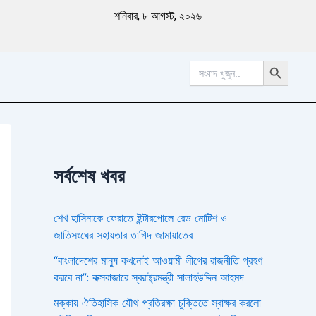
পু
শনিবার, ৮ আগস্ট, ২০২৬
রা
ত
ন
Search Button
খ
Search
for:
ব
র
সর্বশেষ খবর
শেখ হাসিনাকে ফেরাতে ইন্টারপোলে রেড নোটিশ ও
জাতিসংঘের সহায়তার তাগিদ জামায়াতের
“বাংলাদেশের মানুষ কখনোই আওয়ামী লীগের রাজনীতি গ্রহণ
করবে না”: কক্সবাজারে স্বরাষ্ট্রমন্ত্রী সালাহউদ্দিন আহমদ
মক্কায় ঐতিহাসিক যৌথ প্রতিরক্ষা চুক্তিতে স্বাক্ষর করলো