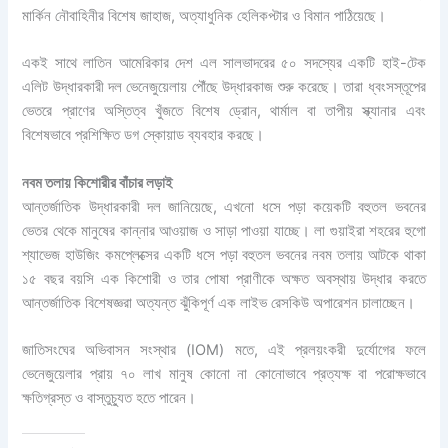
মার্কিন নৌবাহিনীর বিশেষ জাহাজ, অত্যাধুনিক হেলিকপ্টার ও বিমান পাঠিয়েছে।
একই সাথে লাতিন আমেরিকার দেশ এল সালভাদরের ৫০ সদস্যের একটি হাই-টেক
এলিট উদ্ধারকারী দল ভেনেজুয়েলায় পৌঁছে উদ্ধারকাজ শুরু করেছে। তারা ধ্বংসস্তূপের
ভেতরে প্রাণের অস্তিত্ব খুঁজতে বিশেষ ড্রোন, থার্মাল বা তাপীয় স্ক্যানার এবং
বিশেষভাবে প্রশিক্ষিত ডগ স্কোয়াড ব্যবহার করছে।
নবম তলায় কিশোরীর বাঁচার লড়াই
আন্তর্জাতিক উদ্ধারকারী দল জানিয়েছে, এখনো ধসে পড়া কয়েকটি বহুতল ভবনের
ভেতর থেকে মানুষের কান্নার আওয়াজ ও সাড়া পাওয়া যাচ্ছে। লা গুয়াইরা শহরের হুগো
শ্যাভেজ হাউজিং কমপ্লেক্সের একটি ধসে পড়া বহুতল ভবনের নবম তলায় আটকে থাকা
১৫ বছর বয়সি এক কিশোরী ও তার পোষা প্রাণীকে অক্ষত অবস্থায় উদ্ধার করতে
আন্তর্জাতিক বিশেষজ্ঞরা অত্যন্ত ঝুঁকিপূর্ণ এক লাইভ রেসকিউ অপারেশন চালাচ্ছেন।
জাতিসংঘের অভিবাসন সংস্থার (IOM) মতে, এই প্রলয়ংকরী দুর্যোগের ফলে
ভেনেজুয়েলার প্রায় ৭০ লাখ মানুষ কোনো না কোনোভাবে প্রত্যক্ষ বা পরোক্ষভাবে
ক্ষতিগ্রস্ত ও বাস্তুচ্যুত হতে পারেন।