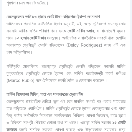
শৃঙ্খলার চরম অবনতি ঘটেছে।
ভেনেজুয়েলার ক্ষতি ৮০ হাজার কোটি টাকা: রদ্রিগেজ-ট্রাম্প ফোনালাপ
জাতিসংঘের প্রাথমিক অর্থনৈতিক হিসাব অনুযায়ী, এই জোড়া ভূমিকম্পে ভেনেজুয়েলার
সরাসরি আর্থিক ক্ষতির পরিমাণ প্রায়
৬৭০ কোটি মার্কিন ডলার
, যা বাংলাদেশি মুদ্রায়
প্রায়
৮০ হাজার কোটি টাকার
সমতুল্য। অর্থনৈতিক ও রাজনৈতিক সংকটে থাকা দেশটির
ভারপ্রাপ্ত প্রেসিডেন্ট ডেলসি রদ্রিগেজের (Delcy Rodríguez) জন্য এটি এক
চরম অগ্নিপরীক্ষা।
পরিস্থিতি মোকাবিলায় ভারপ্রাপ্ত প্রেসিডেন্ট ডেলসি রদ্রিগেজ সরাসরি মার্কিন
যুক্তরাষ্ট্রের প্রেসিডেন্ট ডোনাল্ড ট্রাম্প এবং মার্কিন পররাষ্ট্রমন্ত্রী মার্কো রুবিওর
(Marco Rubio) সঙ্গে টেলিফোনে জরুরি বৈঠক ও ফোনালাপ করেছেন।
মার্কিন নিষেধাজ্ঞা শিথিল, মাঠে এল সালভাদরের ড্রোন টিম
ভেনেজুয়েলার রাজনৈতিক বৈরিতা ভুলে এই চরম মানবিক সংকটে বড় ধরনের সহায়তার
হাত বাড়িয়েছে ওয়াশিংটন। মার্কিন প্রেসিডেন্ট ডোনাল্ড ট্রাম্প ভেনেজুয়েলার ওপর থাকা
কিছু কঠোর অর্থনৈতিক নিষেধাজ্ঞা সাময়িকভাবে শিথিলের ঘোষণা দিয়েছেন, যাতে ত্রাণ
ও চিকিৎসা সামগ্রী পৌঁছাতে কোনো বাধা না থাকে। এছাড়া মার্কিন সরকার
১৫ কোটি
ডলারের
জরুরি মানবিক সহায়তা ঘোষণা করেছে এবং উদ্ধারকাজে সহায়তার জন্য