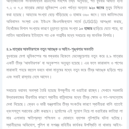
আন্তর্জাতিক সংবাদমাধ্যম রয়টার্সের সর্বশেষ তথ্য অনুযায়ী, গত বুধবার আঘাত হানা
বিনোদন
৭.২ ও ৭.৫ মাত্রার জোড়া ভূমিকম্পে এখন পর্যন্ত অন্তত
৯২০ জনের
মৃত্যু নিশ্চিত
ভ্রমণ টিপস এবং গাইড
করা হয়েছে। আহতের সংখ্যা বেড়ে দাঁড়িয়েছে ৩ হাজার ৩৬০ জনে। তবে জাতিসংঘের
তথ্য প্রযুক্তি
অভিবাসন সংস্থা এবং ইউএস জিওলজিক্যাল সার্ভে (USGS) আশঙ্কা করছে,
লাইফ স্টাইল
নিখোঁজের বিশাল সংখ্যার কারণে চূড়ান্ত মৃতের সংখ্যা
১০ হাজার
ছাড়িয়ে যেতে পারে, যা
শিক্ষাঙ্গন
লাতিন আমেরিকার ইতিহাসে গত এক শতাব্দীর মধ্যে সবচেয়ে বড় মানবিক বিপর্যয়।
৪.৯ মাত্রার আফটারশকে নতুন আতঙ্ক ও আইন-শৃঙ্খলার অবনতি
X
বুধবারের মেগা ভূমিকম্পের পর শুক্রবার বিকেলে ভেনেজুয়েলায় নতুন করে ৪.৯ মাত্রার
একটি তীব্র ‘আফটারশক’ বা অনুকম্পন অনুভূত হয়েছে। এর ফলে কারাকাস ও পাশের
মারাকাই শহরে বহুতল ভবনে থাকা মানুষের মধ্যে নতুন করে তীব্র আতঙ্ক ছড়িয়ে পড়ে
এবং সবাই রাস্তায় নেমে আসেন।
সবচেয়ে ভয়াবহ অবস্থা তৈরি হয়েছে উপকূলীয় লা গুয়াইরা রাজ্যে। সেখানে সরকারি
উদ্ধারকাজের ধীরগতির কারণে স্থানীয় বাসিন্দাদের মধ্যে তীব্র ক্ষোভ ও গণ-অসন্তোষ
দেখা দিয়েছে। ক্রেন ও ভারী যন্ত্রপাতির তীব্র সংকটের কারণে স্থানীয়রা খালি হাতেই
ধ্বংসস্তূপ সরানোর চেষ্টা করছেন। দুর্যোগের এই সুযোগ নিয়ে লা গুয়াইরার কাতিয়া লা
মার এলাকায় ক্ষতিগ্রস্ত শপিংমল ও দোকানে ব্যাপক লুটপাটের ঘটনা ঘটেছে।
স্থানীয়দের অভিযোগ, পুলিশ বা সশস্ত্র বাহিনীর কার্যকর উপস্থিতি না থাকায় আইন-