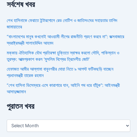
সর্বশেষ খবর
শেখ হাসিনাকে ফেরাতে ইন্টারপোলে রেড নোটিশ ও জাতিসংঘের সহায়তার তাগিদ
জামায়াতের
“বাংলাদেশের মানুষ কখনোই আওয়ামী লীগের রাজনীতি গ্রহণ করবে না”: কক্সবাজারে
স্বরাষ্ট্রমন্ত্রী সালাহউদ্দিন আহমদ
মক্কায় ঐতিহাসিক যৌথ প্রতিরক্ষা চুক্তিতে স্বাক্ষর করলো সৌদি, পাকিস্তান ও
তুরস্ক: আত্মপ্রকাশ করল ‘মুসলিম বিশ্বের ত্রিদেশীয় জোট’
হেফাজত আমীর আল্লামা বাবুনগরীর দোয়া নিতে ৯ আগস্ট ফটিকছড়ি যাচ্ছেন
প্রধানমন্ত্রী তারেক রহমান
“শেখ হাসিনা ডিসেম্বরে এসে কারাগারে যান, আইনি পথ ধরে হাঁটুক”: আইনমন্ত্রী
আসাদুজ্জামান
পুরাতন খবর