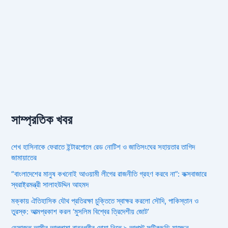
সাম্প্রতিক খবর
শেখ হাসিনাকে ফেরাতে ইন্টারপোলে রেড নোটিশ ও জাতিসংঘের সহায়তার তাগিদ
জামায়াতের
“বাংলাদেশের মানুষ কখনোই আওয়ামী লীগের রাজনীতি গ্রহণ করবে না”: কক্সবাজারে
স্বরাষ্ট্রমন্ত্রী সালাহউদ্দিন আহমদ
মক্কায় ঐতিহাসিক যৌথ প্রতিরক্ষা চুক্তিতে স্বাক্ষর করলো সৌদি, পাকিস্তান ও
তুরস্ক: আত্মপ্রকাশ করল ‘মুসলিম বিশ্বের ত্রিদেশীয় জোট’
হেফাজত আমীর আল্লামা বাবুনগরীর দোয়া নিতে ৯ আগস্ট ফটিকছড়ি যাচ্ছেন