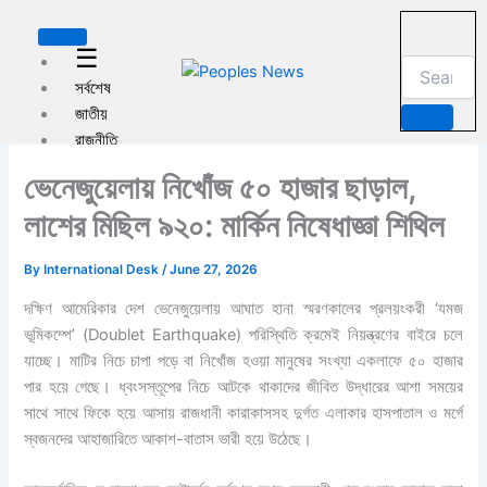
পু
Skip
রা
to
☰
ত
content
ন
সর্বশেষ
খ
জাতীয়
ব
রাজনীতি
র
বাংলাদেশ
ভেনেজুয়েলায় নিখোঁজ ৫০ হাজার ছাড়াল,
আন্তর্জাতিক
লাশের মিছিল ৯২০: মার্কিন নিষেধাজ্ঞা শিথিল
অর্থনীতি
খেলা
যুক্তরাষ্ট্র
By
International Desk
/
June 27, 2026
নিউ
দক্ষিণ আমেরিকার দেশ ভেনেজুয়েলায় আঘাত হানা স্মরণকালের প্রলয়ংকরী ‘যমজ
ইয়র্ক
ভূমিকম্পে’ (Doublet Earthquake) পরিস্থিতি ক্রমেই নিয়ন্ত্রণের বাইরে চলে
আরো
যাচ্ছে। মাটির নিচে চাপা পড়ে বা নিখোঁজ হওয়া মানুষের সংখ্যা একলাফে ৫০ হাজার
খবর
পার হয়ে গেছে। ধ্বংসস্তূপের নিচে আটকে থাকাদের জীবিত উদ্ধারের আশা সময়ের
সাথে সাথে ফিকে হয়ে আসায় রাজধানী কারাকাসসহ দুর্গত এলাকার হাসপাতাল ও মর্গে
ট্যাক্স ফাইল
স্বজনদের আহাজারিতে আকাশ-বাতাস ভারী হয়ে উঠেছে।
বাসা ভাড়া
ইমেগ্রেশন