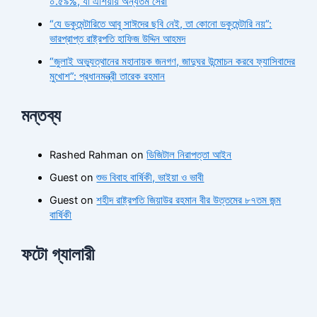
০.৫৯%, যা এশিয়ায় অন্যতম সেরা
“যে ডকুমেন্টারিতে আবু সাঈদের ছবি নেই, তা কোনো ডকুমেন্টারি নয়”:
ভারপ্রাপ্ত রাষ্ট্রপতি হাফিজ উদ্দিন আহমদ
“জুলাই অভ্যুত্থানের মহানায়ক জনগণ, জাদুঘর উন্মোচন করবে ফ্যাসিবাদের
মুখোশ”: প্রধানমন্ত্রী তারেক রহমান
মন্তব্য
Rashed Rahman
on
ডিজিটাল নিরাপত্তা আইন
Guest
on
শুভ বিবাহ বার্ষিকী, ভাইয়া ও ভাবী
Guest
on
শহীদ রাষ্ট্রপতি জিয়াউর রহমান বীর উত্তমের ৮৭তম জন্ম
বার্ষিকী
ফটো গ্যালারী