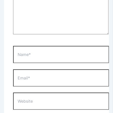
Name*
Email*
Website