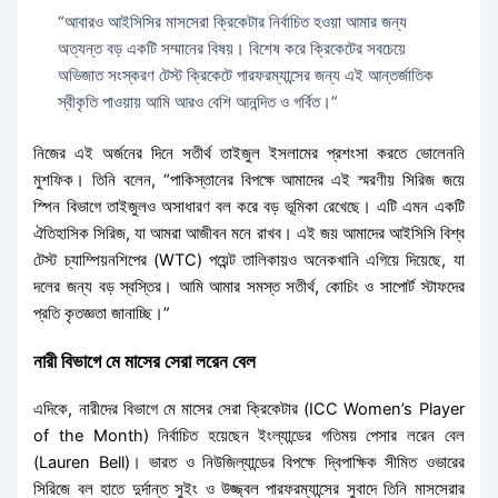
“আবারও আইসিসির মাসসেরা ক্রিকেটার নির্বাচিত হওয়া আমার জন্য
অত্যন্ত বড় একটি সম্মানের বিষয়। বিশেষ করে ক্রিকেটের সবচেয়ে
অভিজাত সংস্করণ টেস্ট ক্রিকেটে পারফরম্যান্সের জন্য এই আন্তর্জাতিক
স্বীকৃতি পাওয়ায় আমি আরও বেশি আনন্দিত ও গর্বিত।”
নিজের এই অর্জনের দিনে সতীর্থ তাইজুল ইসলামের প্রশংসা করতে ভোলেননি
মুশফিক। তিনি বলেন, “পাকিস্তানের বিপক্ষে আমাদের এই স্মরণীয় সিরিজ জয়ে
স্পিন বিভাগে তাইজুলও অসাধারণ বল করে বড় ভূমিকা রেখেছে। এটি এমন একটি
ঐতিহাসিক সিরিজ, যা আমরা আজীবন মনে রাখব। এই জয় আমাদের আইসিসি বিশ্ব
টেস্ট চ্যাম্পিয়নশিপের (WTC) পয়েন্ট তালিকায়ও অনেকখানি এগিয়ে দিয়েছে, যা
দলের জন্য বড় স্বস্তির। আমি আমার সমস্ত সতীর্থ, কোচিং ও সাপোর্ট স্টাফদের
প্রতি কৃতজ্ঞতা জানাচ্ছি।”
নারী বিভাগে মে মাসের সেরা লরেন বেল
এদিকে, নারীদের বিভাগে মে মাসের সেরা ক্রিকেটার (ICC Women’s Player
of the Month) নির্বাচিত হয়েছেন ইংল্যান্ডের গতিময় পেসার লরেন বেল
(Lauren Bell)। ভারত ও নিউজিল্যান্ডের বিপক্ষে দ্বিপাক্ষিক সীমিত ওভারের
সিরিজে বল হাতে দুর্দান্ত সুইং ও উজ্জ্বল পারফরম্যান্সের সুবাদে তিনি মাসসেরার