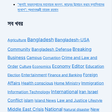
“জুলাই অভ্যুত্থানের মহানায়ক জনগণ, জাদুঘর উন্মোচন করবে ফ্যাসিবাদের
মুখোশ”: প্রধানমন্ত্রী তারেক রহমান
সব খবর
Bangladesh
Bangladesh-USA
Agriculture
Breaking
Community
Bangladesh Defense
Business
Campus
Crime and Law and
Corruption
Economy
Editor
Order
Education
Culture
Economics
Foreign
Entertainment
Election
Finance and Banking
Affairs
Health conscious
Home Ministry
Immigration
International
Iran Israel
Information Technology
Conflict
islam
Law and Justice
Island News
Lifestyle
National
Middle East Crisis
New
Natural disaster