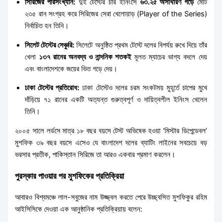
সিরিজের পরিসংখ্যান:
দুই টেস্টের চার ইনিংসে
৬৩.২৫ অসাধারণ গড়ে
মোট
২৩৫ রান সংগ্রহ করে সিরিজের সেরা খেলোয়াড় (Player of the Series)
নির্বাচিত হন তিনি।
সিলেট টেস্টের সেঞ্চুরি:
সিলেটে অনুষ্ঠিত প্রথম টেস্টে দলের বিপর্যয় রুখে দিয়ে তাঁর
খেলা
১৩৭ রানের অনবদ্য ও নান্দনিক শতকই
মূলত ম্যাচের ভাগ্য বদলে দেয়
এবং বাংলাদেশকে জয়ের ভিত গড়ে দেয়।
ঢাকা টেস্টের প্রতিরোধ:
ঢাকা টেস্টেও দলের চরম সংকটময় মুহূর্তে চাপের মুখে
দাঁড়িয়ে ৭১ রানের একটি অত্যন্ত গুরুত্বপূর্ণ ও দায়িত্বশীল ইনিংস খেলেন
তিনি।
২০০৫ সালে লর্ডসে মাত্র ১৮ বছর বয়সে টেস্ট অভিষেক হওয়া ‘মিস্টার ডিপেন্ডেবল’
মুশফিক ৩৯ বছর বয়সে এসেও যে বাংলাদেশ দলের ব্যাটিং লাইনের সবচেয়ে বড়
ভরসার প্রতীক, পাকিস্তান সিরিজে তা আরও একবার প্রমাণ করলেন।
পুরস্কার পাওয়ার পর মুশফিকের প্রতিক্রিয়া
আবারও বিশ্বমঞ্চে লাল-সবুজের নাম উজ্জ্বল করতে পেরে উচ্ছ্বসিত মুশফিকুর রহিম
আইসিসিকে দেওয়া এক আনুষ্ঠানিক প্রতিক্রিয়ায় বলেন: