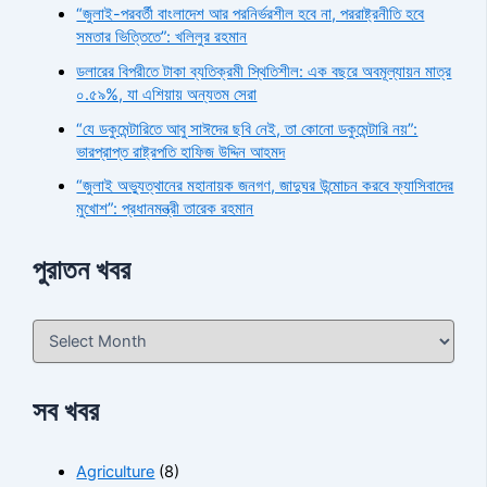
“জুলাই-পরবর্তী বাংলাদেশ আর পরনির্ভরশীল হবে না, পররাষ্ট্রনীতি হবে
সমতার ভিত্তিতে”: খলিলুর রহমান
ডলারের বিপরীতে টাকা ব্যতিক্রমী স্থিতিশীল: এক বছরে অবমূল্যায়ন মাত্র
০.৫৯%, যা এশিয়ায় অন্যতম সেরা
“যে ডকুমেন্টারিতে আবু সাঈদের ছবি নেই, তা কোনো ডকুমেন্টারি নয়”:
ভারপ্রাপ্ত রাষ্ট্রপতি হাফিজ উদ্দিন আহমদ
“জুলাই অভ্যুত্থানের মহানায়ক জনগণ, জাদুঘর উন্মোচন করবে ফ্যাসিবাদের
মুখোশ”: প্রধানমন্ত্রী তারেক রহমান
পুরাতন খবর
সব খবর
Agriculture
(8)