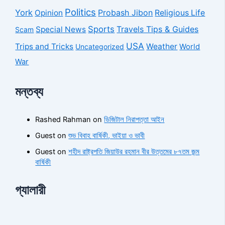
Politics
York
Probash Jibon
Opinion
Religious Life
Sports
Travels Tips & Guides
Special News
Scam
USA
Trips and Tricks
Weather
Uncategorized
World
War
মন্তব্য
Rashed Rahman
on
ডিজিটাল নিরাপত্তা আইন
Guest
on
শুভ বিবাহ বার্ষিকী, ভাইয়া ও ভাবী
Guest
on
শহীদ রাষ্ট্রপতি জিয়াউর রহমান বীর উত্তমের ৮৭তম জন্ম
বার্ষিকী
গ্যালারী