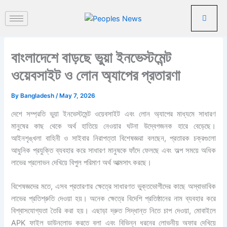
পু
Skip
রা
to
ত
content
ন
খ
বাংলাদেশে বাড়ছে ভুয়া ইনভেস্টমেন্ট
ব
র
ওয়েবসাইট ও লোন অ্যাপের প্রতারণা
By
Bangladesh
/
May 7, 2026
দেশে সম্প্রতি ভুয়া ইনভেস্টমেন্ট ওয়েবসাইট এবং লোন অ্যাপের মাধ্যমে সাধারণ
মানুষের কাছ থেকে অর্থ হাতিয়ে নেওয়ার ঘটনা উদ্বেগজনক হারে বেড়েছে।
আইনশৃঙ্খলা বাহিনী ও সাইবার নিরাপত্তা বিশেষজ্ঞরা বলছেন, প্রতারক চক্রগুলো
আধুনিক প্রযুক্তি ব্যবহার করে সাধারণ মানুষকে ফাঁদে ফেলছে এবং অল্প সময়ে অধিক
লাভের প্রলোভন দেখিয়ে বিপুল পরিমাণ অর্থ আত্মসাৎ করছে।
বিশেষজ্ঞদের মতে, এসব প্রতারণার ক্ষেত্রে সাধারণত ভুক্তভোগীদের কাছে অস্বাভাবিক
লাভের প্রতিশ্রুতি দেওয়া হয়। অনেক ক্ষেত্রে বিদেশি প্রতিষ্ঠানের নাম ব্যবহার করে
বিশ্বাসযোগ্যতা তৈরি করা হয়। এছাড়া দ্রুত সিদ্ধান্ত নিতে চাপ দেওয়া, মোবাইলে
APK ফাইল ডাউনলোড করতে বলা এবং বিভিন্ন ধরনের লোভনীয় অফার দেখিয়ে