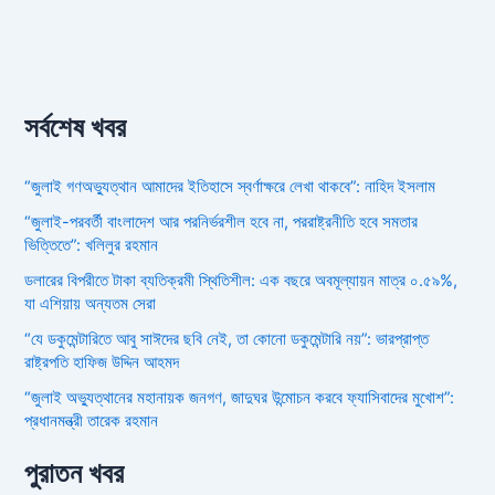
সর্বশেষ খবর
“জুলাই গণঅভ্যুত্থান আমাদের ইতিহাসে স্বর্ণাক্ষরে লেখা থাকবে”: নাহিদ ইসলাম
“জুলাই-পরবর্তী বাংলাদেশ আর পরনির্ভরশীল হবে না, পররাষ্ট্রনীতি হবে সমতার
ভিত্তিতে”: খলিলুর রহমান
ডলারের বিপরীতে টাকা ব্যতিক্রমী স্থিতিশীল: এক বছরে অবমূল্যায়ন মাত্র ০.৫৯%,
যা এশিয়ায় অন্যতম সেরা
“যে ডকুমেন্টারিতে আবু সাঈদের ছবি নেই, তা কোনো ডকুমেন্টারি নয়”: ভারপ্রাপ্ত
রাষ্ট্রপতি হাফিজ উদ্দিন আহমদ
“জুলাই অভ্যুত্থানের মহানায়ক জনগণ, জাদুঘর উন্মোচন করবে ফ্যাসিবাদের মুখোশ”:
প্রধানমন্ত্রী তারেক রহমান
পুরাতন খবর