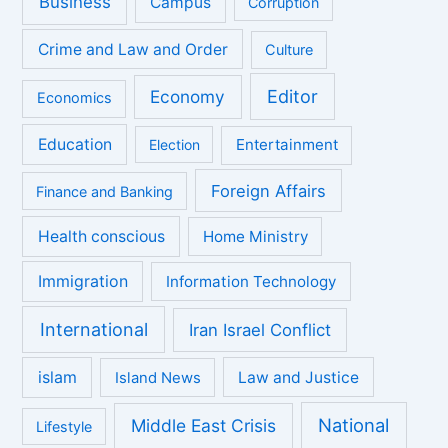
Business
Campus
Corruption
Crime and Law and Order
Culture
Economy
Editor
Economics
Education
Entertainment
Election
Foreign Affairs
Finance and Banking
Health conscious
Home Ministry
Immigration
Information Technology
International
Iran Israel Conflict
islam
Law and Justice
Island News
National
Middle East Crisis
Lifestyle