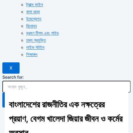
ট্যাক্স ফাইল
বাসা ভাড়া
ইমেগ্রেশন
বিনোদন
ভ্রমণ টিপস এবং গাইড
তথ্য প্রযুক্তি
লাইফ স্টাইল
শিক্ষাঙ্গন
X
Search for:
বাংলাদেশের রাজনীতির এক নক্ষত্রের
Search Button
প্রয়াণ, বেগম খালেদা জিয়ার জীবন ও কর্মের
অবসান