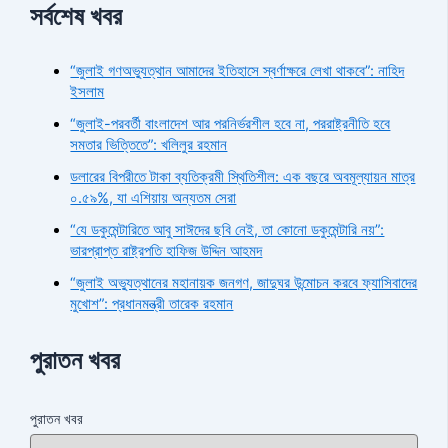
সর্বশেষ খবর
“জুলাই গণঅভ্যুত্থান আমাদের ইতিহাসে স্বর্ণাক্ষরে লেখা থাকবে”: নাহিদ
ইসলাম
“জুলাই-পরবর্তী বাংলাদেশ আর পরনির্ভরশীল হবে না, পররাষ্ট্রনীতি হবে
সমতার ভিত্তিতে”: খলিলুর রহমান
ডলারের বিপরীতে টাকা ব্যতিক্রমী স্থিতিশীল: এক বছরে অবমূল্যায়ন মাত্র
০.৫৯%, যা এশিয়ায় অন্যতম সেরা
“যে ডকুমেন্টারিতে আবু সাঈদের ছবি নেই, তা কোনো ডকুমেন্টারি নয়”:
ভারপ্রাপ্ত রাষ্ট্রপতি হাফিজ উদ্দিন আহমদ
“জুলাই অভ্যুত্থানের মহানায়ক জনগণ, জাদুঘর উন্মোচন করবে ফ্যাসিবাদের
মুখোশ”: প্রধানমন্ত্রী তারেক রহমান
পুরাতন খবর
পুরাতন খবর