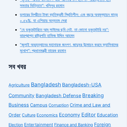
সমতার ভিত্তিতে”: খলিলুর রহমান
ডলারের বিপরীতে টাকা ব্যতিক্রমী স্থিতিশীল: এক বছরে অবমূল্যায়ন মাত্র
০.৫৯%, যা এশিয়ায় অন্যতম সেরা
“যে ডকুমেন্টারিতে আবু সাঈদের ছবি নেই, তা কোনো ডকুমেন্টারি নয়”:
ভারপ্রাপ্ত রাষ্ট্রপতি হাফিজ উদ্দিন আহমদ
“জুলাই অভ্যুত্থানের মহানায়ক জনগণ, জাদুঘর উন্মোচন করবে ফ্যাসিবাদের
মুখোশ”: প্রধানমন্ত্রী তারেক রহমান
সব খবর
Bangladesh
Bangladesh-USA
Agriculture
Breaking
Community
Bangladesh Defense
Business
Campus
Crime and Law and
Corruption
Economy
Editor
Order
Education
Culture
Economics
Foreign
Entertainment
Election
Finance and Banking