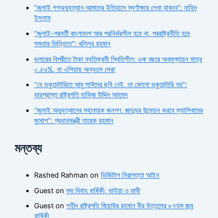
“জুলাই গণঅভ্যুত্থান আমাদের ইতিহাসে স্বর্ণাক্ষরে লেখা থাকবে”: নাহিদ
ইসলাম
“জুলাই-পরবর্তী বাংলাদেশ আর পরনির্ভরশীল হবে না, পররাষ্ট্রনীতি হবে
সমতার ভিত্তিতে”: খলিলুর রহমান
ডলারের বিপরীতে টাকা ব্যতিক্রমী স্থিতিশীল: এক বছরে অবমূল্যায়ন মাত্র
০.৫৯%, যা এশিয়ায় অন্যতম সেরা
“যে ডকুমেন্টারিতে আবু সাঈদের ছবি নেই, তা কোনো ডকুমেন্টারি নয়”:
ভারপ্রাপ্ত রাষ্ট্রপতি হাফিজ উদ্দিন আহমদ
“জুলাই অভ্যুত্থানের মহানায়ক জনগণ, জাদুঘর উন্মোচন করবে ফ্যাসিবাদের
মুখোশ”: প্রধানমন্ত্রী তারেক রহমান
মন্তব্য
Rashed Rahman
on
ডিজিটাল নিরাপত্তা আইন
Guest
on
শুভ বিবাহ বার্ষিকী, ভাইয়া ও ভাবী
Guest
on
শহীদ রাষ্ট্রপতি জিয়াউর রহমান বীর উত্তমের ৮৭তম জন্ম
বার্ষিকী