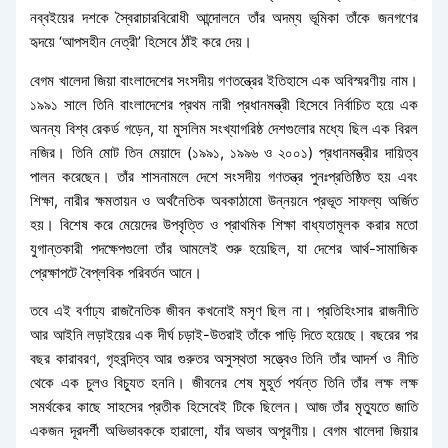
নব্বইয়ের দশকে স্বৈরাচারবিরোধী আন্দোলনে তাঁর অদম্য ভূমিকা তাঁকে জনগণের
হৃদয়ে ‘আপসহীন নেত্রী’ হিসেবে ঠাঁই করে দেয়।
বেগম খালেদা জিয়া বাংলাদেশের সংসদীয় গণতন্ত্রের ইতিহাসে এক অবিস্মরণীয় নাম।
১৯৯১ সালে তিনি বাংলাদেশের প্রথম নারী প্রধানমন্ত্রী হিসেবে নির্বাচিত হয়ে এক
অনন্য বিশ্ব রেকর্ড গড়েন, যা মুসলিম সংখ্যাগরিষ্ঠ দেশগুলোর মধ্যে ছিল এক বিরল
নজির। তিনি মোট তিন মেয়াদে (১৯৯১, ১৯৯৬ ও ২০০১) প্রধানমন্ত্রীর দায়িত্ব
পালন করেছেন। তাঁর শাসনামলে দেশে সংসদীয় গণতন্ত্র পুনঃপ্রতিষ্ঠিত হয় এবং
শিক্ষা, নারীর ক্ষমতায়ন ও অর্থনৈতিক অবকাঠামো উন্নয়নে প্রভূত সাফল্য অর্জিত
হয়। বিশেষ করে মেয়েদের উপবৃত্তি ও প্রাথমিক শিক্ষা বাধ্যতামূলক করার মতো
যুগান্তকারী পদক্ষেপগুলো তাঁর আমলেই শুরু হয়েছিল, যা দেশের আর্থ-সামাজিক
প্রেক্ষাপটে বৈপ্লবিক পরিবর্তন আনে।
তবে এই বর্ণাঢ্য রাজনৈতিক জীবন কখনোই মসৃণ ছিল না। প্রতিহিংসার রাজনীতি
আর আইনি লড়াইয়ের এক দীর্ঘ চড়াই-উতরাই তাঁকে পাড়ি দিতে হয়েছে। বছরের পর
বছর কারাবরণ, গৃহবন্দিত্ব আর গুরুতর অসুস্থতা সত্ত্বেও তিনি তাঁর আদর্শ ও নীতি
থেকে এক চুলও বিচ্যুত হননি। জীবনের শেষ মুহূর্ত পর্যন্ত তিনি তাঁর লক্ষ লক্ষ
সমর্থকের কাছে সাহসের প্রতীক হিসেবেই টিকে ছিলেন। আজ তাঁর মৃত্যুতে জাতি
একজন দূরদর্শী অভিভাবককে হারালো, যাঁর অভাব অপূরণীয়। বেগম খালেদা জিয়ার