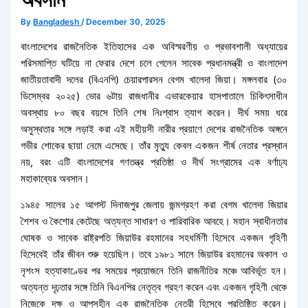
By
Bangladesh
/
December 30, 2025
বাংলাদেশের রাজনৈতিক ইতিহাসের এক অবিস্মরণীয় ও প্রভাবশালী অধ্যায়ের
পরিসমাপ্তি ঘটিয়ে না ফেরার দেশে চলে গেলেন সাবেক প্রধানমন্ত্রী ও বাংলাদেশ
জাতীয়তাবাদী দলের (বিএনপি) চেয়ারপারসন বেগম খালেদা জিয়া। মঙ্গলবার (৩০
ডিসেম্বর ২০২৫) ভোর ৬টায় রাজধানীর এভারকেয়ার হাসপাতালে চিকিৎসাধীন
অবস্থায় ৮০ বছর বয়সে তিনি শেষ নিঃশ্বাস ত্যাগ করেন। দীর্ঘ সময় ধরে
অসুস্থতার সঙ্গে লড়াই করা এই মহীয়সী নারীর প্রয়াণে দেশের রাজনৈতিক অঙ্গনে
গভীর শোকের ছায়া নেমে এসেছে। তাঁর মৃত্যু কেবল একজন শীর্ষ নেতার প্রস্থান
নয়, বরং এটি বাংলাদেশের গণতন্ত্র প্রতিষ্ঠা ও দীর্ঘ সংগ্রামের এক বর্ণাঢ্য
মহাকাব্যের অবসান।
১৯৪৫ সালের ১৫ আগস্ট দিনাজপুর জেলায় জন্মগ্রহণ করা বেগম খালেদা জিয়ার
শৈশব ও কৈশোর কেটেছে অত্যন্ত সাধারণ ও পারিবারিক আবহে। মহান স্বাধীনতার
ঘোষক ও সাবেক রাষ্ট্রপতি জিয়াউর রহমানের সহধর্মিণী হিসেবে একজন গৃহিণী
হিসেবেই তাঁর জীবন শুরু হয়েছিল। তবে ১৯৮১ সালে জিয়াউর রহমানের অকাল ও
নৃশংস হত্যাকাণ্ডের পর সময়ের প্রয়োজনে তিনি রাজনীতির মঞ্চে আবির্ভূত হন।
অত্যন্ত দৃঢ়তার সঙ্গে তিনি বিএনপির নেতৃত্ব গ্রহণ করেন এবং একজন গৃহিণী থেকে
নিজেকে দক্ষ ও আপসহীন এক রাজনৈতিক নেত্রী হিসেবে প্রতিষ্ঠিত করেন।