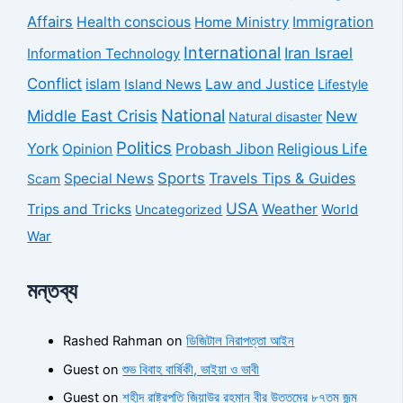
Affairs
Health conscious
Home Ministry
Immigration
International
Iran Israel
Information Technology
Conflict
islam
Law and Justice
Island News
Lifestyle
National
Middle East Crisis
New
Natural disaster
Politics
York
Probash Jibon
Opinion
Religious Life
Sports
Travels Tips & Guides
Special News
Scam
USA
Trips and Tricks
Weather
Uncategorized
World
War
মন্তব্য
Rashed Rahman
on
ডিজিটাল নিরাপত্তা আইন
Guest
on
শুভ বিবাহ বার্ষিকী, ভাইয়া ও ভাবী
Guest
on
শহীদ রাষ্ট্রপতি জিয়াউর রহমান বীর উত্তমের ৮৭তম জন্ম