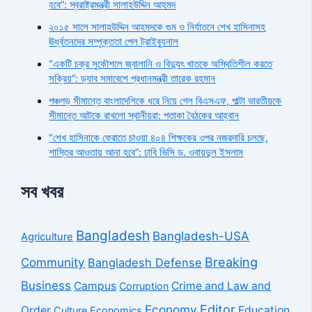
হবে”: স্বরাষ্ট্রমন্ত্রী সালাহউদ্দিন আহমদ
২০১৫ সালে সালাহউদ্দিন আহমদকে গুম ও নির্যাতনে শেখ হাসিনাসহ
ঊর্ধ্বতনদের সম্পৃক্ততা পেল ট্রাইব্যুনাল
“একটি চক্র সুকৌশলে জ্বালানি ও বিদ্যুৎ খাতকে অস্থিতিশীল করতে
সক্রিয়”: ড্যাব সমাবেশে প্রধানমন্ত্রী তারেক রহমান
পঞ্চগড় সীমান্তে বাংলাদেশিকে ধরে নিয়ে গেল বিএসএফ, পাল্টা ভারতীয়কে
সীমান্তে আটকে রাখলো স্থানীয়রা: পতাকা বৈঠকের আহ্বান
“শেখ হাসিনাকে ফেরাতে চাওয়া ৪০৪ শিক্ষকের ওপর নজরদারি চলছে,
শাস্তির আওতায় আনা হবে”: ঢাবি ভিসি ড. ওবায়দুল ইসলাম
সব খবর
Bangladesh
Bangladesh-USA
Agriculture
Breaking
Community
Bangladesh Defense
Business
Campus
Crime and Law and
Corruption
Economy
Editor
Order
Education
Culture
Economics