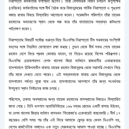
নিরাপত্তা কর্মকর্তারা উপস্থিত ছিলেন। তাঁরা বেসামরিক বিমান চলাচল কর্তৃপক্ষের
(বেবিচক) কর্মকর্তাদের সঙ্গে দীর্ঘ বৈঠক করে বিমানবন্দরের সার্বিক নিরাপত্তা ও শৃঙ্খলা
বজায় রাখার বিষয়ে বিস্তারিত আলোচনা করেন। সরেজমিন পরিদর্শনে তাঁরা তারেক
রহমানের অবতরণের স্থান থেকে শুরু করে তাঁর যাতায়াতের সম্ভাব্য রুটগুলো
পর্যবেক্ষণ করেন।
নিরাপত্তার বিষয়টি সর্বোচ্চ গুরুত্ব দিয়ে বিএনপির নিরাপত্তা টিম সরকারের সংশ্লিষ্ট
মহলের সঙ্গে নিয়মিত যোগাযোগ রক্ষা করছে। লন্ডন থেকে দীর্ঘ সফর শেষে তারেক
রহমান দেশে ফিরে প্রথম কোথায় যাবেন, তা নিয়েও রয়েছে বিশেষ পরিকল্পনা।
বিএনপির চেয়ারপারসন বেগম খালেদা জিয়া বর্তমানে রাজধানীর এভারকেয়ার
হাসপাতালে চিকিৎসাধীন থাকায় তারেক রহমান বিমানবন্দর থেকে সরাসরি সেখানে গিয়ে
তাঁর মাকে দেখতে যেতে পারেন। এই সম্ভাবনাকে মাথায় রেখে বিমানবন্দর থেকে
হাসপাতাল পর্যন্ত পুরো পথে এবং হাসপাতালের আশপাশে তাঁর জন্য সংবর্ধনার
উপযুক্ত স্থান নির্বাচনের কাজ চলছে।
পরিশেষে, ঢাকায় অবস্থানের জন্য তারেক রহমানের বাসস্থানের বিষয়েও বিস্তারিত
জানা গেছে। তিনি গুলশান অ্যাভিনিউয়ের ১৯৬ নম্বর রোডের একটি বাসায় উঠবেন,
যা বেগম খালেদা জিয়ার বর্তমান বাসভবন ‘ফিরোজা’র একেবারেই কাছাকাছি। দীর্ঘ ১৭
বছরেরও বেশি সময় পর তাঁর এই ফিরে আসাকে কেন্দ্র করে কেবল বিএনপি নয়,
দেশের রাজনৈতিক অঙ্গনেও এক নতুন মেরুকরণের আভাস পাওয়া যাচ্ছে। বিএনপির