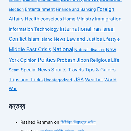
Foreign
Entertainment
Election
Finance and Banking
Affairs
Health conscious
Home Ministry
Immigration
International
Iran Israel
Information Technology
Conflict
islam
Law and Justice
Island News
Lifestyle
National
Middle East Crisis
New
Natural disaster
Politics
York
Probash Jibon
Opinion
Religious Life
Sports
Travels Tips & Guides
Special News
Scam
USA
Trips and Tricks
Weather
Uncategorized
World
War
মন্তব্য
Rashed Rahman
on
ডিজিটাল নিরাপত্তা আইন