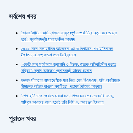
সর্বশেষ খবর
“ভারত ‘হাসিনা কার্ড’ খেললে বন্ধুত্বপূর্ণ সম্পর্ক নিয়ে নতুন করে ভাবতে
হবে”: স্বরাষ্ট্রমন্ত্রী সালাহউদ্দিন আহমদ
২০১৫ সালে সালাহউদ্দিন আহমদকে গুম ও নির্যাতনে শেখ হাসিনাসহ
ঊর্ধ্বতনদের সম্পৃক্ততা পেল ট্রাইব্যুনাল
“একটি চক্র সুকৌশলে জ্বালানি ও বিদ্যুৎ খাতকে অস্থিতিশীল করতে
সক্রিয়”: ড্যাব সমাবেশে প্রধানমন্ত্রী তারেক রহমান
পঞ্চগড় সীমান্তে বাংলাদেশিকে ধরে নিয়ে গেল বিএসএফ, পাল্টা ভারতীয়কে
সীমান্তে আটকে রাখলো স্থানীয়রা: পতাকা বৈঠকের আহ্বান
“শেখ হাসিনাকে ফেরাতে চাওয়া ৪০৪ শিক্ষকের ওপর নজরদারি চলছে,
শাস্তির আওতায় আনা হবে”: ঢাবি ভিসি ড. ওবায়দুল ইসলাম
পুরাতন খবর