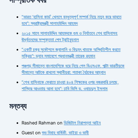
“ভারত ‘হাসিনা কার্ড’ খেললে বন্ধুত্বপূর্ণ সম্পর্ক নিয়ে নতুন করে ভাবতে
হবে”: স্বরাষ্ট্রমন্ত্রী সালাহউদ্দিন আহমদ
২০১৫ সালে সালাহউদ্দিন আহমদকে গুম ও নির্যাতনে শেখ হাসিনাসহ
ঊর্ধ্বতনদের সম্পৃক্ততা পেল ট্রাইব্যুনাল
“একটি চক্র সুকৌশলে জ্বালানি ও বিদ্যুৎ খাতকে অস্থিতিশীল করতে
সক্রিয়”: ড্যাব সমাবেশে প্রধানমন্ত্রী তারেক রহমান
পঞ্চগড় সীমান্তে বাংলাদেশিকে ধরে নিয়ে গেল বিএসএফ, পাল্টা ভারতীয়কে
সীমান্তে আটকে রাখলো স্থানীয়রা: পতাকা বৈঠকের আহ্বান
“শেখ হাসিনাকে ফেরাতে চাওয়া ৪০৪ শিক্ষকের ওপর নজরদারি চলছে,
শাস্তির আওতায় আনা হবে”: ঢাবি ভিসি ড. ওবায়দুল ইসলাম
মন্তব্য
Rashed Rahman
on
ডিজিটাল নিরাপত্তা আইন
Guest
on
শুভ বিবাহ বার্ষিকী, ভাইয়া ও ভাবী