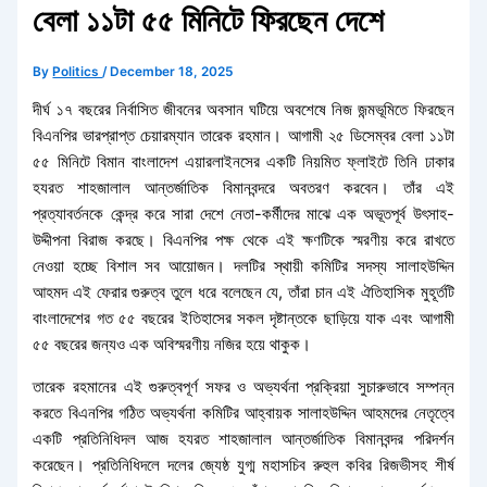
বেলা ১১টা ৫৫ মিনিটে ফিরছেন দেশে
By
Politics
/
December 18, 2025
দীর্ঘ ১৭ বছরের নির্বাসিত জীবনের অবসান ঘটিয়ে অবশেষে নিজ জন্মভূমিতে ফিরছেন
বিএনপির ভারপ্রাপ্ত চেয়ারম্যান তারেক রহমান। আগামী ২৫ ডিসেম্বর বেলা ১১টা
৫৫ মিনিটে বিমান বাংলাদেশ এয়ারলাইনসের একটি নিয়মিত ফ্লাইটে তিনি ঢাকার
হযরত শাহজালাল আন্তর্জাতিক বিমানবন্দরে অবতরণ করবেন। তাঁর এই
প্রত্যাবর্তনকে কেন্দ্র করে সারা দেশে নেতা-কর্মীদের মাঝে এক অভূতপূর্ব উৎসাহ-
উদ্দীপনা বিরাজ করছে। বিএনপির পক্ষ থেকে এই ক্ষণটিকে স্মরণীয় করে রাখতে
নেওয়া হচ্ছে বিশাল সব আয়োজন। দলটির স্থায়ী কমিটির সদস্য সালাহউদ্দিন
আহমদ এই ফেরার গুরুত্ব তুলে ধরে বলেছেন যে, তাঁরা চান এই ঐতিহাসিক মুহূর্তটি
বাংলাদেশের গত ৫৫ বছরের ইতিহাসের সকল দৃষ্টান্তকে ছাড়িয়ে যাক এবং আগামী
৫৫ বছরের জন্যও এক অবিস্মরণীয় নজির হয়ে থাকুক।
তারেক রহমানের এই গুরুত্বপূর্ণ সফর ও অভ্যর্থনা প্রক্রিয়া সুচারুভাবে সম্পন্ন
করতে বিএনপির গঠিত অভ্যর্থনা কমিটির আহ্বায়ক সালাহউদ্দিন আহমদের নেতৃত্বে
একটি প্রতিনিধিদল আজ হযরত শাহজালাল আন্তর্জাতিক বিমানবন্দর পরিদর্শন
করেছেন। প্রতিনিধিদলে দলের জ্যেষ্ঠ যুগ্ম মহাসচিব রুহুল কবির রিজভীসহ শীর্ষ