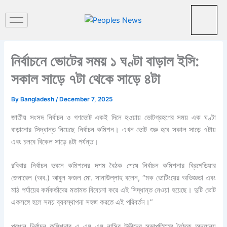
পু
Skip
রা
to
ত
content
ন
খ
ব
নির্বাচনে ভোটের সময় ১ ঘণ্টা বাড়াল ইসি:
র
সকাল সাড়ে ৭টা থেকে সাড়ে ৪টা
By
Bangladesh
/
December 7, 2025
জাতীয় সংসদ নির্বাচন ও গণভোট একই দিনে হওয়ায় ভোটগ্রহণের সময় এক ঘণ্টা
বাড়ানোর সিদ্ধান্ত নিয়েছে নির্বাচন কমিশন। এখন ভোট শুরু হবে সকাল সাড়ে ৭টায়
এবং চলবে বিকেল সাড়ে ৪টা পর্যন্ত।
রবিবার নির্বাচন ভবনে কমিশনের দশম বৈঠক শেষে নির্বাচন কমিশনার ব্রিগেডিয়ার
জেনারেল (অব.) আবুল ফজল মো. সানাউল্লাহ বলেন, “মক ভোটিংয়ের অভিজ্ঞতা এবং
মাঠ পর্যায়ের কর্মকর্তাদের মতামত বিবেচনা করে এই সিদ্ধান্ত নেওয়া হয়েছে। দুটি ভোট
একসঙ্গে হলে সময় ব্যবস্থাপনা সহজ করতে এই পরিবর্তন।”
প্রধান নির্বাচন কমিশনার এ এম এম নাসির উদ্দীনের সভাপতিত্বে বৈঠকে অন্যান্য