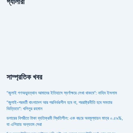
গ্যালারী
সাম্প্রতিক খবর
“জুলাই গণঅভ্যুত্থান আমাদের ইতিহাসে স্বর্ণাক্ষরে লেখা থাকবে”: নাহিদ ইসলাম
“জুলাই-পরবর্তী বাংলাদেশ আর পরনির্ভরশীল হবে না, পররাষ্ট্রনীতি হবে সমতার
ভিত্তিতে”: খলিলুর রহমান
ডলারের বিপরীতে টাকা ব্যতিক্রমী স্থিতিশীল: এক বছরে অবমূল্যায়ন মাত্র ০.৫৯%,
যা এশিয়ায় অন্যতম সেরা