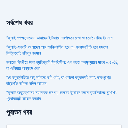
সর্বশেষ খবর
“জুলাই গণঅভ্যুত্থান আমাদের ইতিহাসে স্বর্ণাক্ষরে লেখা থাকবে”: নাহিদ ইসলাম
“জুলাই-পরবর্তী বাংলাদেশ আর পরনির্ভরশীল হবে না, পররাষ্ট্রনীতি হবে সমতার
ভিত্তিতে”: খলিলুর রহমান
ডলারের বিপরীতে টাকা ব্যতিক্রমী স্থিতিশীল: এক বছরে অবমূল্যায়ন মাত্র ০.৫৯%,
যা এশিয়ায় অন্যতম সেরা
“যে ডকুমেন্টারিতে আবু সাঈদের ছবি নেই, তা কোনো ডকুমেন্টারি নয়”: ভারপ্রাপ্ত
রাষ্ট্রপতি হাফিজ উদ্দিন আহমদ
“জুলাই অভ্যুত্থানের মহানায়ক জনগণ, জাদুঘর উন্মোচন করবে ফ্যাসিবাদের মুখোশ”:
প্রধানমন্ত্রী তারেক রহমান
পুরাতন খবর