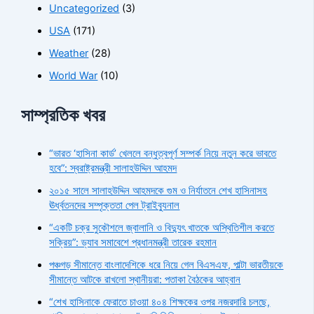
Uncategorized
(3)
USA
(171)
Weather
(28)
World War
(10)
সাম্প্রতিক খবর
“ভারত ‘হাসিনা কার্ড’ খেললে বন্ধুত্বপূর্ণ সম্পর্ক নিয়ে নতুন করে ভাবতে
হবে”: স্বরাষ্ট্রমন্ত্রী সালাহউদ্দিন আহমদ
২০১৫ সালে সালাহউদ্দিন আহমদকে গুম ও নির্যাতনে শেখ হাসিনাসহ
ঊর্ধ্বতনদের সম্পৃক্ততা পেল ট্রাইব্যুনাল
“একটি চক্র সুকৌশলে জ্বালানি ও বিদ্যুৎ খাতকে অস্থিতিশীল করতে
সক্রিয়”: ড্যাব সমাবেশে প্রধানমন্ত্রী তারেক রহমান
পঞ্চগড় সীমান্তে বাংলাদেশিকে ধরে নিয়ে গেল বিএসএফ, পাল্টা ভারতীয়কে
সীমান্তে আটকে রাখলো স্থানীয়রা: পতাকা বৈঠকের আহ্বান
“শেখ হাসিনাকে ফেরাতে চাওয়া ৪০৪ শিক্ষকের ওপর নজরদারি চলছে,