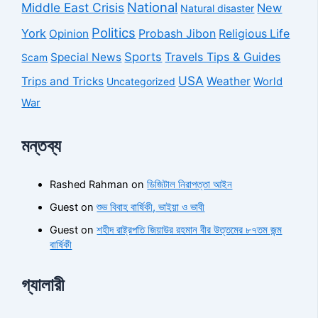
National
Middle East Crisis
New
Natural disaster
Politics
York
Probash Jibon
Opinion
Religious Life
Sports
Travels Tips & Guides
Special News
Scam
USA
Trips and Tricks
Weather
Uncategorized
World
War
মন্তব্য
Rashed Rahman
on
ডিজিটাল নিরাপত্তা আইন
Guest
on
শুভ বিবাহ বার্ষিকী, ভাইয়া ও ভাবী
Guest
on
শহীদ রাষ্ট্রপতি জিয়াউর রহমান বীর উত্তমের ৮৭তম জন্ম
বার্ষিকী
গ্যালারী