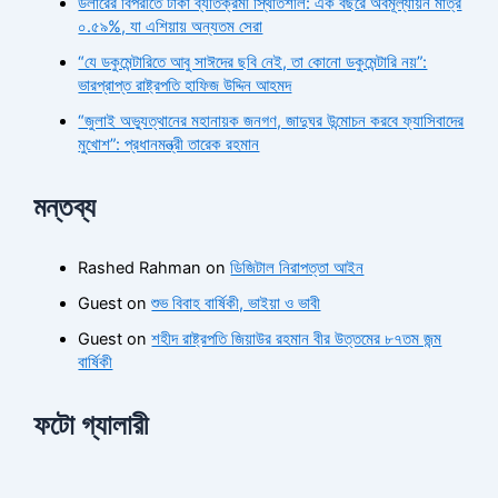
ডলারের বিপরীতে টাকা ব্যতিক্রমী স্থিতিশীল: এক বছরে অবমূল্যায়ন মাত্র
০.৫৯%, যা এশিয়ায় অন্যতম সেরা
“যে ডকুমেন্টারিতে আবু সাঈদের ছবি নেই, তা কোনো ডকুমেন্টারি নয়”:
ভারপ্রাপ্ত রাষ্ট্রপতি হাফিজ উদ্দিন আহমদ
“জুলাই অভ্যুত্থানের মহানায়ক জনগণ, জাদুঘর উন্মোচন করবে ফ্যাসিবাদের
মুখোশ”: প্রধানমন্ত্রী তারেক রহমান
মন্তব্য
Rashed Rahman
on
ডিজিটাল নিরাপত্তা আইন
Guest
on
শুভ বিবাহ বার্ষিকী, ভাইয়া ও ভাবী
Guest
on
শহীদ রাষ্ট্রপতি জিয়াউর রহমান বীর উত্তমের ৮৭তম জন্ম
বার্ষিকী
ফটো গ্যালারী