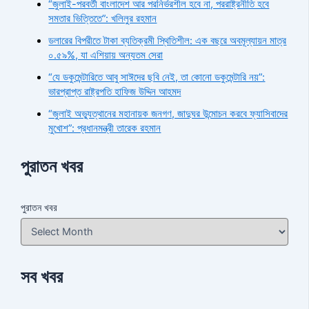
“জুলাই-পরবর্তী বাংলাদেশ আর পরনির্ভরশীল হবে না, পররাষ্ট্রনীতি হবে
সমতার ভিত্তিতে”: খলিলুর রহমান
ডলারের বিপরীতে টাকা ব্যতিক্রমী স্থিতিশীল: এক বছরে অবমূল্যায়ন মাত্র
০.৫৯%, যা এশিয়ায় অন্যতম সেরা
“যে ডকুমেন্টারিতে আবু সাঈদের ছবি নেই, তা কোনো ডকুমেন্টারি নয়”:
ভারপ্রাপ্ত রাষ্ট্রপতি হাফিজ উদ্দিন আহমদ
“জুলাই অভ্যুত্থানের মহানায়ক জনগণ, জাদুঘর উন্মোচন করবে ফ্যাসিবাদের
মুখোশ”: প্রধানমন্ত্রী তারেক রহমান
পুরাতন খবর
পুরাতন খবর
সব খবর