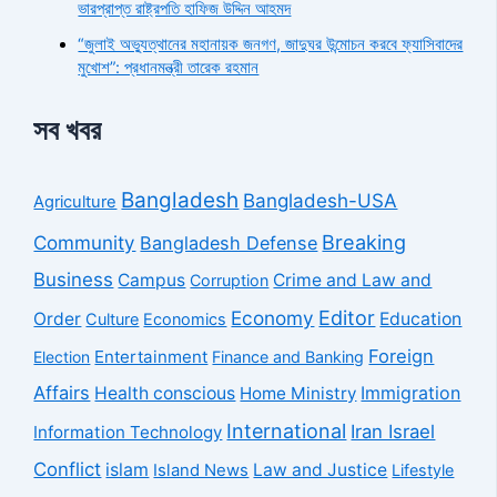
ভারপ্রাপ্ত রাষ্ট্রপতি হাফিজ উদ্দিন আহমদ
“জুলাই অভ্যুত্থানের মহানায়ক জনগণ, জাদুঘর উন্মোচন করবে ফ্যাসিবাদের
মুখোশ”: প্রধানমন্ত্রী তারেক রহমান
সব খবর
Bangladesh
Bangladesh-USA
Agriculture
Breaking
Community
Bangladesh Defense
Business
Campus
Crime and Law and
Corruption
Economy
Editor
Order
Education
Culture
Economics
Foreign
Entertainment
Election
Finance and Banking
Affairs
Health conscious
Home Ministry
Immigration
International
Iran Israel
Information Technology
Conflict
islam
Law and Justice
Island News
Lifestyle