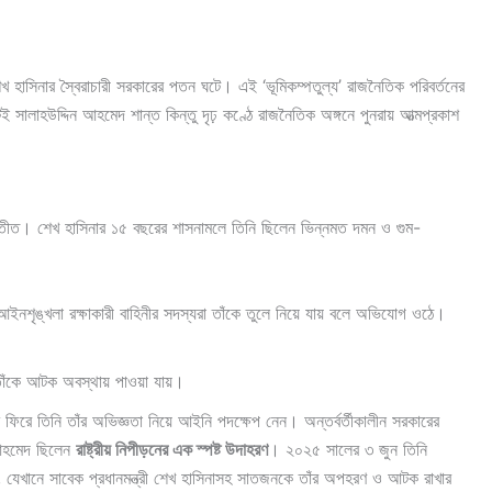
 হাসিনার স্বৈরাচারী সরকারের পতন ঘটে। এই ‘ভূমিকম্পতুল্য’ রাজনৈতিক পরিবর্তনের
ই সালাহউদ্দিন আহমেদ শান্ত কিন্তু দৃঢ় কণ্ঠে রাজনৈতিক অঙ্গনে পুনরায় আত্মপ্রকাশ
ক অতীত। শেখ হাসিনার ১৫ বছরের শাসনামলে তিনি ছিলেন ভিন্নমত দমন ও গুম-
নশৃঙ্খলা রক্ষাকারী বাহিনীর সদস্যরা তাঁকে তুলে নিয়ে যায় বলে অভিযোগ ওঠে।
ঁকে আটক অবস্থায় পাওয়া যায়।
 ফিরে তিনি তাঁর অভিজ্ঞতা নিয়ে আইনি পদক্ষেপ নেন। অন্তর্বর্তীকালীন সরকারের
 আহমেদ ছিলেন
রাষ্ট্রীয় নিপীড়নের এক স্পষ্ট উদাহরণ
। ২০২৫ সালের ৩ জুন তিনি
েন, যেখানে সাবেক প্রধানমন্ত্রী শেখ হাসিনাসহ সাতজনকে তাঁর অপহরণ ও আটক রাখার