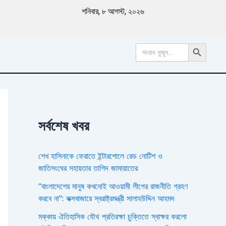
পু
শনিবার, ৮ আগস্ট, ২০২৬
রা
ত
ন
Search Button
খ
Search
for:
ব
র
সর্বশেষ খবর
শেখ হাসিনাকে ফেরাতে ইন্টারপোলে রেড নোটিশ ও
জাতিসংঘের সহায়তার তাগিদ জামায়াতের
“বাংলাদেশের মানুষ কখনোই আওয়ামী লীগের রাজনীতি গ্রহণ
করবে না”: কক্সবাজারে স্বরাষ্ট্রমন্ত্রী সালাহউদ্দিন আহমদ
মক্কায় ঐতিহাসিক যৌথ প্রতিরক্ষা চুক্তিতে স্বাক্ষর করলো