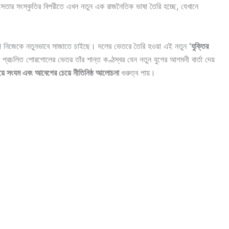
হিংসতার সংস্কৃতির বিপরীতে এখন নতুন এক রাজনৈতিক ভাষা তৈরি হচ্ছে, যেখানে
এনপি নিজেকে নতুনভাবে সাজাতে চাইছে। দলের ভেতরে তৈরি হওয়া এই নতুন
‘যুক্তির
্রচলিত শোরগোলের ভেতর তাঁর শান্ত কণ্ঠস্বর যেন নতুন যুগের আগমনী বার্তা দেয়
েয়ে সংযম এবং আবেগের চেয়ে নীতিনিষ্ঠ আলোচনা
গুরুত্ব পায়।