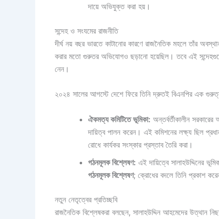
দায়ে অভিযুক্ত করা হয়।
সন্দেহ ও সংযমের রাজনীতি
দীর্ঘ নয় বছর ভারতে কাটানোর কারণে রাজনৈতিক মহলে তাঁর অবস্থান 
করার মতো গুরুতর অভিযোগও ছড়ানো হয়েছিল। তবে এই সন্দেহগুল
নেন।
২০২৪ সালের আগস্টে দেশে ফিরে তিনি দ্রুতই বিএনপির এক গুরুত্ব
ঐকমত্য কমিটিতে ভূমিকা:
অন্তর্বর্তীকালীন সরকারের
দায়িত্ব পালন করেন। এই কমিশনের লক্ষ্য ছিল প্রধা
রোধে কার্যকর সংস্কার প্রস্তাব তৈরি করা।
গঠনমূলক বিশ্লেষণ:
এই দায়িত্বে সালাহউদ্দিনের ভূমি
গঠনমূলক বিশ্লেষণ
; ক্রোধের বদলে তিনি প্রকাশ কর
নতুন নেতৃত্বের প্রতিচ্ছবি
রাজনৈতিক বিশ্লেষকরা বলছেন, সালাহউদ্দিন আহমেদের উত্থান নি