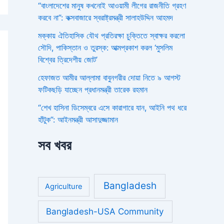
“বাংলাদেশের মানুষ কখনোই আওয়ামী লীগের রাজনীতি গ্রহণ
করবে না”: কক্সবাজারে স্বরাষ্ট্রমন্ত্রী সালাহউদ্দিন আহমদ
মক্কায় ঐতিহাসিক যৌথ প্রতিরক্ষা চুক্তিতে স্বাক্ষর করলো
সৌদি, পাকিস্তান ও তুরস্ক: আত্মপ্রকাশ করল ‘মুসলিম
বিশ্বের ত্রিদেশীয় জোট’
হেফাজত আমীর আল্লামা বাবুনগরীর দোয়া নিতে ৯ আগস্ট
ফটিকছড়ি যাচ্ছেন প্রধানমন্ত্রী তারেক রহমান
“শেখ হাসিনা ডিসেম্বরে এসে কারাগারে যান, আইনি পথ ধরে
হাঁটুক”: আইনমন্ত্রী আসাদুজ্জামান
সব খবর
Bangladesh
Agriculture
Bangladesh-USA Community