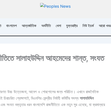
ি
বাংলাদেশ
আন্তর্জাতিক
অর্থনীতি
খেলা
যুক্তরাষ্ট্র
নিউ ইয়র্ক
আরো খবর
জনীতিতে সালাহউদ্দিন আহমেদের শান্ত, সংযত
, সাধারণত উচ্চ উত্তেজনা, আবেগ ও শোরগোলের জন্য পরিচিত। এখানে রাজনৈতিক
চিরাচরিত প্রেক্ষাপটে, বিএনপির কেন্দ্রীয় নির্বাহী কমিটির সদস্য
সালাহউদ্দিন
্ভর এবং সংযত বক্তৃতার ধরন বাংলাদেশি রাজনীতিতে এক নতুন সুর এনেছে, যা ক্রমান্বয়ে