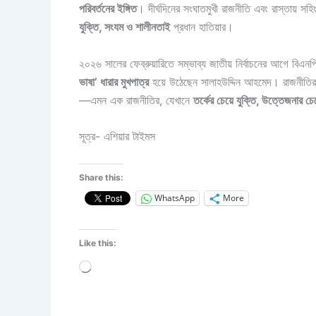
পরিবর্তনের ইঙ্গিত
। দীর্ঘদিনের সংঘাতমুখী রাজনীতি এবং রাস্তায় স
যুক্তি, সংযম ও শালীনতাই
প্রধান হাতিয়ার।
২০২৬ সালের ফেব্রুয়ারিতে সম্ভাব্য জাতীয় নির্বাচনের আগে বি
ভাষা’ ধারার মুখপাত্র
হয়ে উঠেছেন সালাহউদ্দিন আহমেদ। রাজনীতির প
—এমন এক রাজনীতির, যেখানে
তর্কের চেয়ে যুক্তি, উত্তেজনার চ
সূত্র- এশিয়ার টাইমস
Share this:
WhatsApp
More
Like this:
Loading…