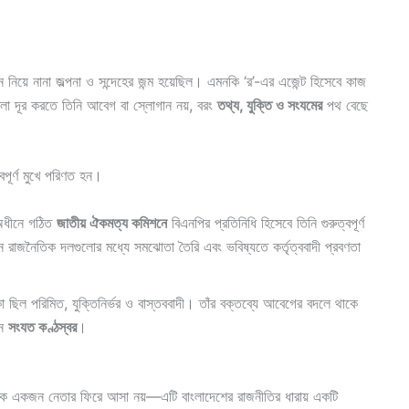
নিয়ে নানা জল্পনা ও সন্দেহের জন্ম হয়েছিল। এমনকি ‘র’-এর এজেন্ট হিসেবে কাজ
ো দূর করতে তিনি আবেগ বা স্লোগান নয়, বরং
তথ্য, যুক্তি ও সংযমের
পথ বেছে
পূর্ণ মুখে পরিণত হন।
 অধীনে গঠিত
জাতীয় ঐকমত্য কমিশনে
বিএনপির প্রতিনিধি হিসেবে তিনি গুরুত্বপূর্ণ
ন রাজনৈতিক দলগুলোর মধ্যে সমঝোতা তৈরি এবং ভবিষ্যতে কর্তৃত্ববাদী প্রবণতা
কা ছিল পরিমিত, যুক্তিনির্ভর ও বাস্তববাদী। তাঁর বক্তব্যে আবেগের বদলে থাকে
েন
সংযত কণ্ঠস্বর
।
ছক একজন নেতার ফিরে আসা নয়—এটি বাংলাদেশের রাজনীতির ধারায় একটি