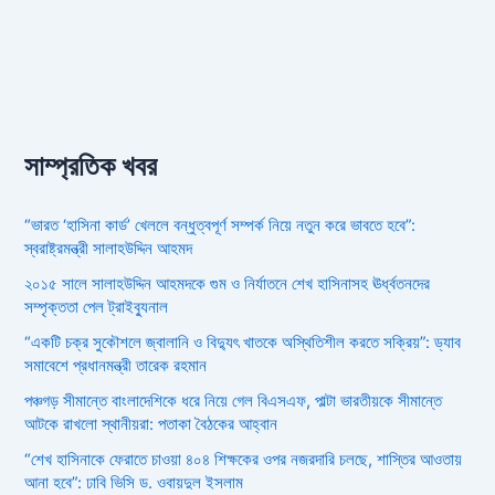
সাম্প্রতিক খবর
“ভারত ‘হাসিনা কার্ড’ খেললে বন্ধুত্বপূর্ণ সম্পর্ক নিয়ে নতুন করে ভাবতে হবে”:
স্বরাষ্ট্রমন্ত্রী সালাহউদ্দিন আহমদ
২০১৫ সালে সালাহউদ্দিন আহমদকে গুম ও নির্যাতনে শেখ হাসিনাসহ ঊর্ধ্বতনদের
সম্পৃক্ততা পেল ট্রাইব্যুনাল
“একটি চক্র সুকৌশলে জ্বালানি ও বিদ্যুৎ খাতকে অস্থিতিশীল করতে সক্রিয়”: ড্যাব
সমাবেশে প্রধানমন্ত্রী তারেক রহমান
পঞ্চগড় সীমান্তে বাংলাদেশিকে ধরে নিয়ে গেল বিএসএফ, পাল্টা ভারতীয়কে সীমান্তে
আটকে রাখলো স্থানীয়রা: পতাকা বৈঠকের আহ্বান
“শেখ হাসিনাকে ফেরাতে চাওয়া ৪০৪ শিক্ষকের ওপর নজরদারি চলছে, শাস্তির আওতায়
আনা হবে”: ঢাবি ভিসি ড. ওবায়দুল ইসলাম