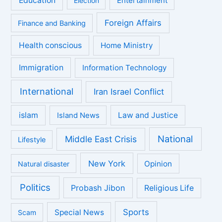
Education
Entertainment
Election
Foreign Affairs
Finance and Banking
Health conscious
Home Ministry
Immigration
Information Technology
International
Iran Israel Conflict
islam
Law and Justice
Island News
National
Middle East Crisis
Lifestyle
New York
Opinion
Natural disaster
Politics
Probash Jibon
Religious Life
Sports
Special News
Scam