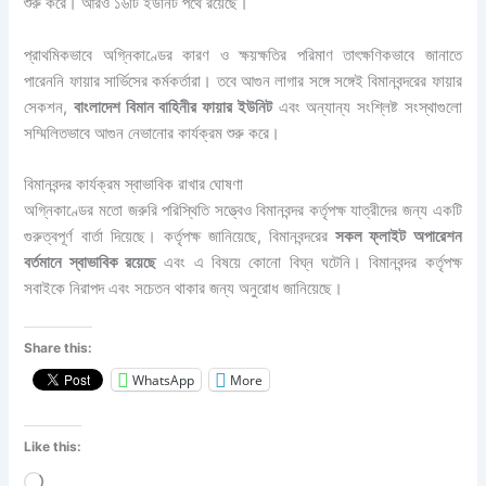
শুরু করে। আরও ১৬টি ইউনিট পথে রয়েছে।
প্রাথমিকভাবে অগ্নিকাণ্ডের কারণ ও ক্ষয়ক্ষতির পরিমাণ তাৎক্ষণিকভাবে জানাতে
পারেননি ফায়ার সার্ভিসের কর্মকর্তারা। তবে আগুন লাগার সঙ্গে সঙ্গেই বিমানবন্দরের ফায়ার
সেকশন,
বাংলাদেশ বিমান বাহিনীর ফায়ার ইউনিট
এবং অন্যান্য সংশ্লিষ্ট সংস্থাগুলো
সম্মিলিতভাবে আগুন নেভানোর কার্যক্রম শুরু করে।
বিমানবন্দর কার্যক্রম স্বাভাবিক রাখার ঘোষণা
অগ্নিকাণ্ডের মতো জরুরি পরিস্থিতি সত্ত্বেও বিমানবন্দর কর্তৃপক্ষ যাত্রীদের জন্য একটি
গুরুত্বপূর্ণ বার্তা দিয়েছে। কর্তৃপক্ষ জানিয়েছে, বিমানবন্দরের
সকল ফ্লাইট অপারেশন
বর্তমানে স্বাভাবিক রয়েছে
এবং এ বিষয়ে কোনো বিঘ্ন ঘটেনি। বিমানবন্দর কর্তৃপক্ষ
সবাইকে নিরাপদ এবং সচেতন থাকার জন্য অনুরোধ জানিয়েছে।
Share this:
WhatsApp
More
Like this:
Loading…