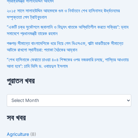
স্বরাষ্ট্রমন্ত্রী সালাহউদ্দিন আহমদ
২০১৫ সালে সালাহউদ্দিন আহমদকে গুম ও নির্যাতনে শেখ হাসিনাসহ ঊর্ধ্বতনদের
সম্পৃক্ততা পেল ট্রাইব্যুনাল
“একটি চক্র সুকৌশলে জ্বালানি ও বিদ্যুৎ খাতকে অস্থিতিশীল করতে সক্রিয়”: ড্যাব
সমাবেশে প্রধানমন্ত্রী তারেক রহমান
পঞ্চগড় সীমান্তে বাংলাদেশিকে ধরে নিয়ে গেল বিএসএফ, পাল্টা ভারতীয়কে সীমান্তে
আটকে রাখলো স্থানীয়রা: পতাকা বৈঠকের আহ্বান
“শেখ হাসিনাকে ফেরাতে চাওয়া ৪০৪ শিক্ষকের ওপর নজরদারি চলছে, শাস্তির আওতায়
আনা হবে”: ঢাবি ভিসি ড. ওবায়দুল ইসলাম
পুরাতন খবর
সব খবর
Agriculture
(8)