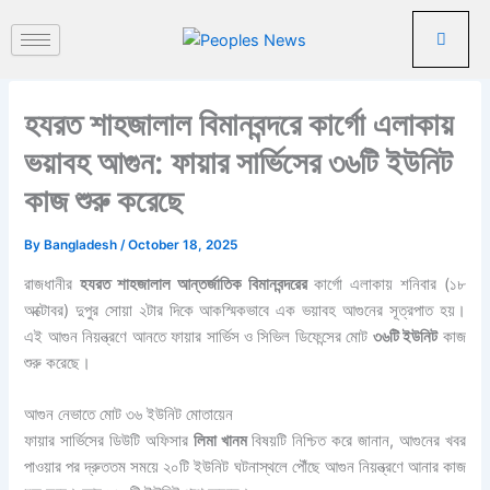
পু
Skip
রা
to
ত
content
ন
খ
হযরত শাহজালাল বিমানবন্দরে কার্গো এলাকায়
ব
র
ভয়াবহ আগুন: ফায়ার সার্ভিসের ৩৬টি ইউনিট
কাজ শুরু করেছে
By
Bangladesh
/
October 18, 2025
রাজধানীর
হযরত শাহজালাল আন্তর্জাতিক বিমানবন্দরের
কার্গো এলাকায় শনিবার (১৮
অক্টোবর) দুপুর সোয়া ২টার দিকে আকস্মিকভাবে এক ভয়াবহ আগুনের সূত্রপাত হয়।
এই আগুন নিয়ন্ত্রণে আনতে ফায়ার সার্ভিস ও সিভিল ডিফেন্সের মোট
৩৬টি ইউনিট
কাজ
শুরু করেছে।
আগুন নেভাতে মোট ৩৬ ইউনিট মোতায়েন
ফায়ার সার্ভিসের ডিউটি অফিসার
লিমা খানম
বিষয়টি নিশ্চিত করে জানান, আগুনের খবর
পাওয়ার পর দ্রুততম সময়ে ২০টি ইউনিট ঘটনাস্থলে পৌঁছে আগুন নিয়ন্ত্রণে আনার কাজ