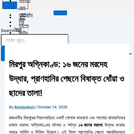
অর্থনীতি
খেলা
☰
যুক্তরাষ্ট্র
নিউ
সর্বশেষ
ইয়র্ক
Search for:
জাতীয়
আরো
রাজনীতি
খবর
বাংলাদেশ
আন্তর্জাতিক
Search Button
ট্যাক্স ফাইল
অর্থনীতি
মিরপুর অগ্নিকাণ্ড: ১৬ জনের মরদেহ
বাসা ভাড়া
খেলা
ইমেগ্রেশন
যুক্তরাষ্ট্র
উদ্ধার, প্রাণহানির পেছনে বিষাক্ত ধোঁয়া ও
বিনোদন
নিউ ইয়র্ক
ভ্রমণ টিপস এবং গাইড
আরো খবর
ছাদের তালা!
তথ্য প্রযুক্তি
লাইফ স্টাইল
ট্যাক্স ফাইল
শিক্ষাঙ্গন
By
Bangladesh
/
October 14, 2025
বাসা ভাড়া
ইমেগ্রেশন
রাজধানীর মিরপুরের শিয়ালবাড়িতে একটি পোশাক কারখানা এবং লাগোয়া রাসায়নিকের
বিনোদন
গুদামে ভয়াবহ অগ্নিকাণ্ডের ঘটনায় এ পর্যন্ত
১৬ জনের মরদেহ
উদ্ধার করেছে
X
ভ্রমণ টিপস এবং গাইড
ফায়ার সার্ভিস ও সিভিল ডিফেন্স। এই বিপুল প্রাণহানির পেছনে প্রাথমিকভাবে