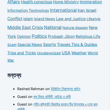
Affairs
Health conscious
Home Ministry
Immigration
International
Iran Israel
Information Technology
Conflict
islam
Law and Justice
Island News
Lifestyle
National
Middle East Crisis
New
Natural disaster
Politics
York
Probash Jibon
Opinion
Religious Life
Sports
Travels Tips & Guides
Special News
Scam
USA
Trips and Tricks
Weather
Uncategorized
World
War
মন্তব্য
Rashed Rahman
on
ডিজিটাল নিরাপত্তা আইন
Guest
on
শুভ বিবাহ বার্ষিকী, ভাইয়া ও ভাবী
Guest
on
শহীদ রাষ্ট্রপতি জিয়াউর রহমান বীর উত্তমের ৮৭তম জন্ম
বার্ষিকী