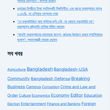
সমতার ভিত্তিতে”: খলিলুর রহমান
ডলারের বিপরীতে টাকা ব্যতিক্রমী স্থিতিশীল: এক বছরে অবমূল্যায়ন মাত্র
০.৫৯%, যা এশিয়ায় অন্যতম সেরা
“যে ডকুমেন্টারিতে আবু সাঈদের ছবি নেই, তা কোনো ডকুমেন্টারি নয়”:
ভারপ্রাপ্ত রাষ্ট্রপতি হাফিজ উদ্দিন আহমদ
“জুলাই অভ্যুত্থানের মহানায়ক জনগণ, জাদুঘর উন্মোচন করবে ফ্যাসিবাদের
মুখোশ”: প্রধানমন্ত্রী তারেক রহমান
সব খবর
Bangladesh
Bangladesh-USA
Agriculture
Breaking
Community
Bangladesh Defense
Business
Campus
Crime and Law and
Corruption
Economy
Editor
Order
Education
Culture
Economics
Foreign
Entertainment
Election
Finance and Banking