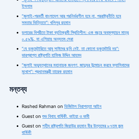
ইসলাম
“জুলাই-পরবর্তী বাংলাদেশ আর পরনির্ভরশীল হবে না, পররাষ্ট্রনীতি হবে
সমতার ভিত্তিতে”: খলিলুর রহমান
ডলারের বিপরীতে টাকা ব্যতিক্রমী স্থিতিশীল: এক বছরে অবমূল্যায়ন মাত্র
০.৫৯%, যা এশিয়ায় অন্যতম সেরা
“যে ডকুমেন্টারিতে আবু সাঈদের ছবি নেই, তা কোনো ডকুমেন্টারি নয়”:
ভারপ্রাপ্ত রাষ্ট্রপতি হাফিজ উদ্দিন আহমদ
“জুলাই অভ্যুত্থানের মহানায়ক জনগণ, জাদুঘর উন্মোচন করবে ফ্যাসিবাদের
মুখোশ”: প্রধানমন্ত্রী তারেক রহমান
মন্তব্য
Rashed Rahman
on
ডিজিটাল নিরাপত্তা আইন
Guest
on
শুভ বিবাহ বার্ষিকী, ভাইয়া ও ভাবী
Guest
on
শহীদ রাষ্ট্রপতি জিয়াউর রহমান বীর উত্তমের ৮৭তম জন্ম
বার্ষিকী