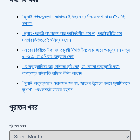
“জুলাই গণঅভ্যুত্থান আমাদের ইতিহাসে স্বর্ণাক্ষরে লেখা থাকবে”: নাহিদ
ইসলাম
“জুলাই-পরবর্তী বাংলাদেশ আর পরনির্ভরশীল হবে না, পররাষ্ট্রনীতি হবে
সমতার ভিত্তিতে”: খলিলুর রহমান
ডলারের বিপরীতে টাকা ব্যতিক্রমী স্থিতিশীল: এক বছরে অবমূল্যায়ন মাত্র
০.৫৯%, যা এশিয়ায় অন্যতম সেরা
“যে ডকুমেন্টারিতে আবু সাঈদের ছবি নেই, তা কোনো ডকুমেন্টারি নয়”:
ভারপ্রাপ্ত রাষ্ট্রপতি হাফিজ উদ্দিন আহমদ
“জুলাই অভ্যুত্থানের মহানায়ক জনগণ, জাদুঘর উন্মোচন করবে ফ্যাসিবাদের
মুখোশ”: প্রধানমন্ত্রী তারেক রহমান
পুরাতন খবর
পুরাতন খবর