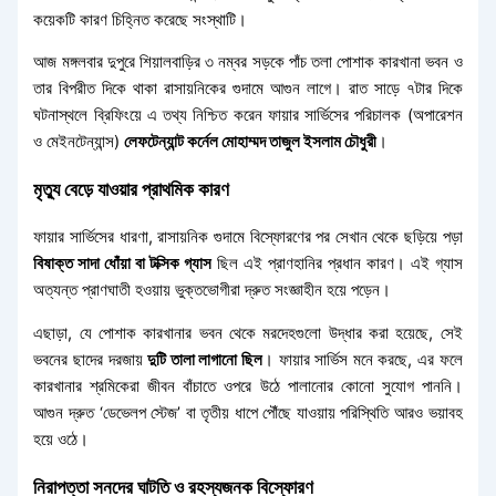
তথ্য প্রযুক্তি
কয়েকটি কারণ চিহ্নিত করেছে সংস্থাটি।
লাইফ স্টাইল
আজ মঙ্গলবার দুপুরে শিয়ালবাড়ির ৩ নম্বর সড়কে পাঁচ তলা পোশাক কারখানা ভবন ও
শিক্ষাঙ্গন
তার বিপরীত দিকে থাকা রাসায়নিকের গুদামে আগুন লাগে। রাত সাড়ে ৭টার দিকে
ঘটনাস্থলে ব্রিফিংয়ে এ তথ্য নিশ্চিত করেন ফায়ার সার্ভিসের পরিচালক (অপারেশন
ও মেইনটেন্যান্স)
লেফটেন্যান্ট কর্নেল মোহাম্মদ তাজুল ইসলাম চৌধুরী
।
X
মৃত্যু বেড়ে যাওয়ার প্রাথমিক কারণ
ফায়ার সার্ভিসের ধারণা, রাসায়নিক গুদামে বিস্ফোরণের পর সেখান থেকে ছড়িয়ে পড়া
বিষাক্ত সাদা ধোঁয়া বা টক্সিক গ্যাস
ছিল এই প্রাণহানির প্রধান কারণ। এই গ্যাস
অত্যন্ত প্রাণঘাতী হওয়ায় ভুক্তভোগীরা দ্রুত সংজ্ঞাহীন হয়ে পড়েন।
এছাড়া, যে পোশাক কারখানার ভবন থেকে মরদেহগুলো উদ্ধার করা হয়েছে, সেই
ভবনের ছাদের দরজায়
দুটি তালা লাগানো ছিল
। ফায়ার সার্ভিস মনে করছে, এর ফলে
কারখানার শ্রমিকেরা জীবন বাঁচাতে ওপরে উঠে পালানোর কোনো সুযোগ পাননি।
আগুন দ্রুত ‘ডেভেলপ স্টেজ’ বা তৃতীয় ধাপে পৌঁছে যাওয়ায় পরিস্থিতি আরও ভয়াবহ
হয়ে ওঠে।
নিরাপত্তা সনদের ঘাটতি ও রহস্যজনক বিস্ফোরণ