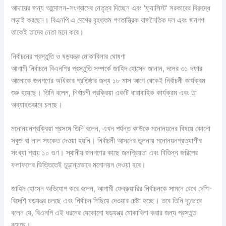
আদায়ের জন্য আন্দোলন-সংগ্রামের নেতৃত্ব দিচ্ছেন এবং ‘ফ্যাসিস্ট’ সরকারের বিরুদ্ধে
লড়াই করছেন। বিএনপি এ দেশের বৃহত্তম গণতান্ত্রিক রাজনৈতিক দল এবং জনগণ
তাকেই তাদের নেতা মনে করে।
নির্বাচনের প্রস্তুতি ও ষড়যন্ত্র মোকাবিলার ঘোষণা
আগামী নির্বাচনে বিএনপির প্রস্তুতি সম্পর্কে জাহিদ হোসেন জানান, দলের ৩১ দফার
আলোকে জনগণের অধিকার প্রতিষ্ঠার জন্য ১৮ মাস আগে থেকেই নির্বাচনী কার্যক্রম
শুরু হয়েছে। তিনি বলেন, নির্বাচনী প্রক্রিয়া একটি ধারাবাহিক কার্যক্রম এবং তা
অব্যাহতভাবে চলছে।
মনোনয়নপ্রক্রিয়া প্রসঙ্গে তিনি বলেন, এখন পর্যন্ত কাউকে মনোনয়নের বিষয়ে কোনো
সবুজ বা লাল সংকেত দেওয়া হয়নি। নির্বাচনী আসনের তুলনায় মনোনয়নপ্রত্যাশীর
সংখ্যা প্রায় ১০ গুণ। স্থানীয় জনগণের কাছে জনপ্রিয়তা এবং বিভিন্ন জরিপের
ফলাফলের ভিত্তিতেই চূড়ান্তভাবে মনোনয়ন দেওয়া হবে।
জাহিদ হোসেন অভিযোগ করে বলেন, আগামী ফেব্রুয়ারির নির্বাচনকে সামনে রেখে দেশি-
বিদেশি ষড়যন্ত্র চলছে এবং নির্বাচন পিছিয়ে দেওয়ার চেষ্টা হচ্ছে। তবে তিনি দৃঢ়ভাবে
বলেন যে, বিএনপি এই ধরনের যেকোনো ষড়যন্ত্র মোকাবিলা করার জন্য প্রস্তুত
রয়েছে।