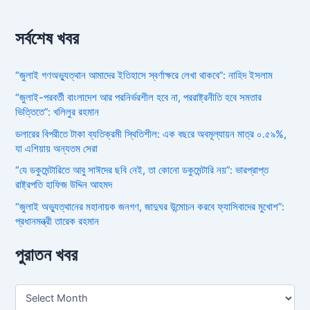
সর্বশেষ খবর
“জুলাই গণঅভ্যুত্থান আমাদের ইতিহাসে স্বর্ণাক্ষরে লেখা থাকবে”: নাহিদ ইসলাম
“জুলাই-পরবর্তী বাংলাদেশ আর পরনির্ভরশীল হবে না, পররাষ্ট্রনীতি হবে সমতার
ভিত্তিতে”: খলিলুর রহমান
ডলারের বিপরীতে টাকা ব্যতিক্রমী স্থিতিশীল: এক বছরে অবমূল্যায়ন মাত্র ০.৫৯%,
যা এশিয়ায় অন্যতম সেরা
“যে ডকুমেন্টারিতে আবু সাঈদের ছবি নেই, তা কোনো ডকুমেন্টারি নয়”: ভারপ্রাপ্ত
রাষ্ট্রপতি হাফিজ উদ্দিন আহমদ
“জুলাই অভ্যুত্থানের মহানায়ক জনগণ, জাদুঘর উন্মোচন করবে ফ্যাসিবাদের মুখোশ”:
প্রধানমন্ত্রী তারেক রহমান
পুরাতন খবর