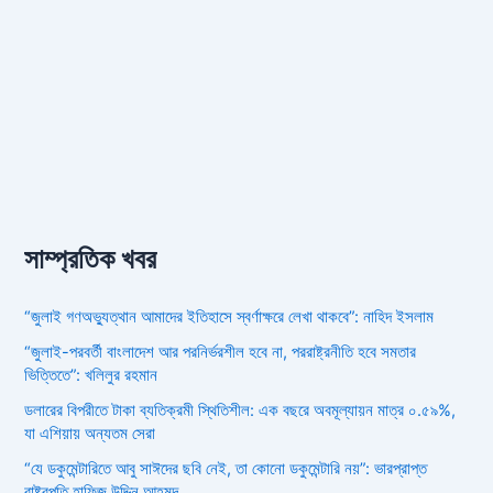
সাম্প্রতিক খবর
“জুলাই গণঅভ্যুত্থান আমাদের ইতিহাসে স্বর্ণাক্ষরে লেখা থাকবে”: নাহিদ ইসলাম
“জুলাই-পরবর্তী বাংলাদেশ আর পরনির্ভরশীল হবে না, পররাষ্ট্রনীতি হবে সমতার
ভিত্তিতে”: খলিলুর রহমান
ডলারের বিপরীতে টাকা ব্যতিক্রমী স্থিতিশীল: এক বছরে অবমূল্যায়ন মাত্র ০.৫৯%,
যা এশিয়ায় অন্যতম সেরা
“যে ডকুমেন্টারিতে আবু সাঈদের ছবি নেই, তা কোনো ডকুমেন্টারি নয়”: ভারপ্রাপ্ত
রাষ্ট্রপতি হাফিজ উদ্দিন আহমদ