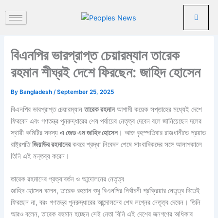
পু
Skip
রা
to
ত
content
ন
খ
বিএনপির ভারপ্রাপ্ত চেয়ারম্যান তারেক
ব
র
রহমান শীঘ্রই দেশে ফিরছেন: জাহিদ হোসেন
By
Bangladesh
/
September 25, 2025
বিএনপির ভারপ্রাপ্ত চেয়ারম্যান
তারেক রহমান
আগামী কয়েক সপ্তাহের মধ্যেই দেশে
ফিরবেন এবং গণতন্ত্র পুনরুদ্ধারের শেষ পর্যায়ের নেতৃত্ব দেবেন বলে জানিয়েছেন দলের
স্থায়ী কমিটির সদস্য
এ জেড এম জাহিদ হোসেন
। আজ বৃহস্পতিবার রাজধানীতে প্রয়াত
রাষ্ট্রপতি
জিয়াউর রহমানের
কবরে শ্রদ্ধা নিবেদন শেষে সাংবাদিকদের সঙ্গে আলাপকালে
তিনি এই মন্তব্য করেন।
তারেক রহমানের প্রত্যাবর্তন ও আন্দোলনের নেতৃত্ব
জাহিদ হোসেন বলেন, তারেক রহমান শুধু বিএনপির নির্বাচনী প্রক্রিয়ার নেতৃত্ব দিতেই
ফিরছেন না, বরং গণতন্ত্র পুনরুদ্ধারের আন্দোলনের শেষ লগ্নের নেতৃত্ব দেবেন। তিনি
আরও বলেন, তারেক রহমান হচ্ছেন সেই নেতা যিনি এই দেশের জনগণের অধিকার