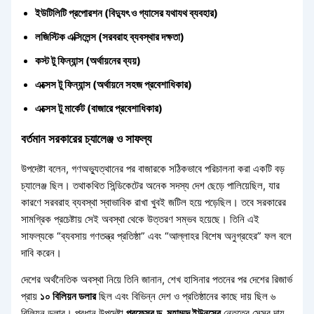
ইউটিলিটি প্রপোরশন (বিদ্যুৎ ও গ্যাসের যথাযথ ব্যবহার)
লজিস্টিক এক্সিলেন্স (সরবরাহ ব্যবস্থার দক্ষতা)
কস্ট টু ফিন্যান্স (অর্থায়নের ব্যয়)
এক্সেস টু ফিন্যান্স (অর্থায়নে সহজ প্রবেশাধিকার)
এক্সেস টু মার্কেট (বাজারে প্রবেশাধিকার)
বর্তমান সরকারের চ্যালেঞ্জ ও সাফল্য
উপদেষ্টা বলেন, গণঅভ্যুত্থানের পর বাজারকে সঠিকভাবে পরিচালনা করা একটি বড়
চ্যালেঞ্জ ছিল। তথাকথিত সিন্ডিকেটের অনেক সদস্য দেশ ছেড়ে পালিয়েছিল, যার
কারণে সরবরাহ ব্যবস্থা স্বাভাবিক রাখা খুবই জটিল হয়ে পড়েছিল। তবে সরকারের
সামগ্রিক প্রচেষ্টায় সেই অবস্থা থেকে উত্তরণ সম্ভব হয়েছে। তিনি এই
সাফল্যকে “ব্যবসায় গণতন্ত্র প্রতিষ্ঠা” এবং “আল্লাহর বিশেষ অনুগ্রহের” ফল বলে
দাবি করেন।
দেশের অর্থনৈতিক অবস্থা নিয়ে তিনি জানান, শেখ হাসিনার পতনের পর দেশের রিজার্ভ
প্রায়
১০ বিলিয়ন ডলার
ছিল এবং বিভিন্ন দেশ ও প্রতিষ্ঠানের কাছে দায় ছিল ৬
বিলিয়ন ডলার। প্রধান উপদেষ্টা
প্রফেসর ড. মুহাম্মদ ইউনূসের
নেতৃত্বে সেসব দায়