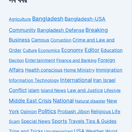
Bangladesh
Bangladesh-USA
Agriculture
Breaking
Community
Bangladesh Defense
Business
Campus
Crime and Law and
Corruption
Economy
Editor
Order
Education
Culture
Economics
Foreign
Entertainment
Election
Finance and Banking
Affairs
Health conscious
Home Ministry
Immigration
International
Iran Israel
Information Technology
Conflict
islam
Law and Justice
Island News
Lifestyle
National
Middle East Crisis
New
Natural disaster
Politics
York
Probash Jibon
Opinion
Religious Life
Sports
Travels Tips & Guides
Special News
Scam
USA
Trips and Tricks
Weather
Uncategorized
World