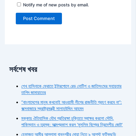
Notify me of new posts by email.
সর্বশেষ খবর
শেখ হাসিনাকে ফেরাতে ইন্টারপোলে রেড নোটিশ ও জাতিসংঘের সহায়তার
তাগিদ জামায়াতের
“বাংলাদেশের মানুষ কখনোই আওয়ামী লীগের রাজনীতি গ্রহণ করবে না”:
কক্সবাজারে স্বরাষ্ট্রমন্ত্রী সালাহউদ্দিন আহমদ
মক্কায় ঐতিহাসিক যৌথ প্রতিরক্ষা চুক্তিতে স্বাক্ষর করলো সৌদি,
পাকিস্তান ও তুরস্ক: আত্মপ্রকাশ করল ‘মুসলিম বিশ্বের ত্রিদেশীয় জোট’
হেফাজত আমীর আল্লামা বাবুনগরীর দোয়া নিতে ৯ আগস্ট ফটিকছড়ি