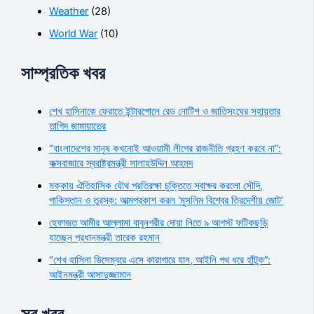
Weather
(28)
World War
(10)
সাম্প্রতিক খবর
শেখ হাসিনাকে ফেরাতে ইন্টারপোলে রেড নোটিশ ও জাতিসংঘের সহায়তার
তাগিদ জামায়াতের
“বাংলাদেশের মানুষ কখনোই আওয়ামী লীগের রাজনীতি গ্রহণ করবে না”:
কক্সবাজারে স্বরাষ্ট্রমন্ত্রী সালাহউদ্দিন আহমদ
মক্কায় ঐতিহাসিক যৌথ প্রতিরক্ষা চুক্তিতে স্বাক্ষর করলো সৌদি,
পাকিস্তান ও তুরস্ক: আত্মপ্রকাশ করল ‘মুসলিম বিশ্বের ত্রিদেশীয় জোট’
হেফাজত আমীর আল্লামা বাবুনগরীর দোয়া নিতে ৯ আগস্ট ফটিকছড়ি
যাচ্ছেন প্রধানমন্ত্রী তারেক রহমান
“শেখ হাসিনা ডিসেম্বরে এসে কারাগারে যান, আইনি পথ ধরে হাঁটুক”:
আইনমন্ত্রী আসাদুজ্জামান
সব খবর