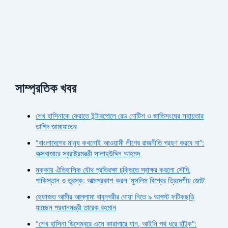
সাম্প্রতিক খবর
শেখ হাসিনাকে ফেরাতে ইন্টারপোলে রেড নোটিশ ও জাতিসংঘের সহায়তার
তাগিদ জামায়াতের
“বাংলাদেশের মানুষ কখনোই আওয়ামী লীগের রাজনীতি গ্রহণ করবে না”:
কক্সবাজারে স্বরাষ্ট্রমন্ত্রী সালাহউদ্দিন আহমদ
মক্কায় ঐতিহাসিক যৌথ প্রতিরক্ষা চুক্তিতে স্বাক্ষর করলো সৌদি,
পাকিস্তান ও তুরস্ক: আত্মপ্রকাশ করল ‘মুসলিম বিশ্বের ত্রিদেশীয় জোট’
হেফাজত আমীর আল্লামা বাবুনগরীর দোয়া নিতে ৯ আগস্ট ফটিকছড়ি
যাচ্ছেন প্রধানমন্ত্রী তারেক রহমান
“শেখ হাসিনা ডিসেম্বরে এসে কারাগারে যান, আইনি পথ ধরে হাঁটুক”: