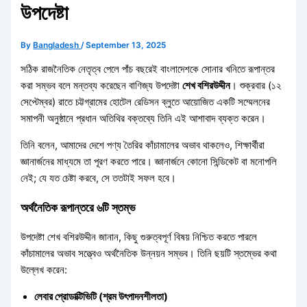
উপদেষ্টা
By
Bangladesh
/
September 13, 2025
সঠিক রাজনৈতিক নেতৃত্ব পেলে পাঁচ বছরেই বাংলাদেশকে সোনার খনিতে রূপান্তর
করা সম্ভব বলে মন্তব্য করেছেন বাণিজ্য উপদেষ্টা
শেখ বশিরউদ্দীন
। শুক্রবার (১২
সেপ্টেম্বর) রাতে চট্টগ্রামের হোটেল রেডিসন ব্লুতে আয়োজিত একটি সম্মেলনের
সমাপনী অনুষ্ঠানে প্রধান অতিথির বক্তব্যে তিনি এই আশাবাদ ব্যক্ত করেন।
তিনি বলেন, আমাদের দেশে পণ্য তৈরির কাঁচামালের অভাব থাকলেও, শিক্ষার্থীরা
জ্ঞানার্জনের মাধ্যমে তা পূরণ করতে পারে। জ্ঞানার্জনে কোনো সিন্ডিকেট বা মনোপলি
নেই; যে যত চেষ্টা করবে, সে ততটাই সফল হবে।
অর্থনৈতিক রূপান্তরে ৬টি স্তম্ভ
উপদেষ্টা শেখ বশিরউদ্দীন জানান, কিছু গুরুত্বপূর্ণ বিষয় নিশ্চিত করতে পারলে
কাঁচামালের অভাব সত্ত্বেও অর্থনৈতিক উন্নয়ন সম্ভব। তিনি ছয়টি স্তম্ভের কথা
উল্লেখ করেন:
লেবার প্রোডাক্টিভিটি (শ্রম উৎপাদনশীলতা)