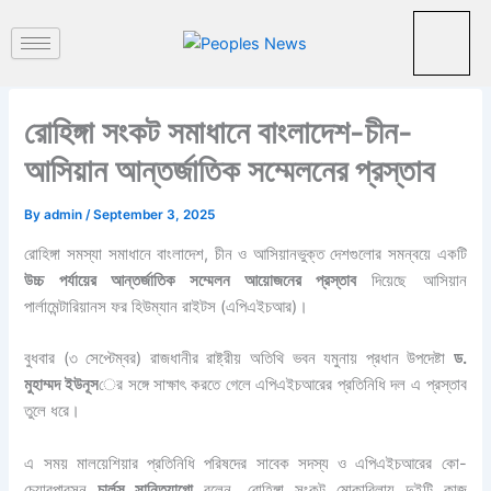
পু
Skip
রা
to
ত
content
ন
খ
ব
রোহিঙ্গা সংকট সমাধানে বাংলাদেশ-চীন-
র
আসিয়ান আন্তর্জাতিক সম্মেলনের প্রস্তাব
By
admin
/
September 3, 2025
রোহিঙ্গা সমস্যা সমাধানে বাংলাদেশ, চীন ও আসিয়ানভুক্ত দেশগুলোর সমন্বয়ে একটি
উচ্চ পর্যায়ের আন্তর্জাতিক সম্মেলন আয়োজনের প্রস্তাব
দিয়েছে আসিয়ান
পার্লামেন্টারিয়ানস ফর হিউম্যান রাইটস (এপিএইচআর)।
বুধবার (৩ সেপ্টেম্বর) রাজধানীর রাষ্ট্রীয় অতিথি ভবন যমুনায় প্রধান উপদেষ্টা
ড.
মুহাম্মদ ইউনূস
ের সঙ্গে সাক্ষাৎ করতে গেলে এপিএইচআরের প্রতিনিধি দল এ প্রস্তাব
তুলে ধরে।
এ সময় মালয়েশিয়ার প্রতিনিধি পরিষদের সাবেক সদস্য ও এপিএইচআরের কো-
চেয়ারপারসন
চার্লস সান্তিয়াগো
বলেন, রোহিঙ্গা সংকট মোকাবিলায় দুইটি কাজ