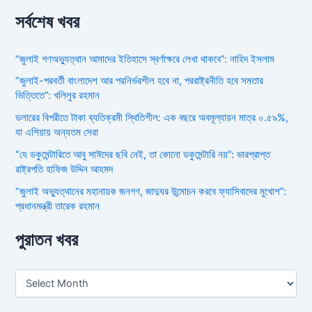
সর্বশেষ খবর
“জুলাই গণঅভ্যুত্থান আমাদের ইতিহাসে স্বর্ণাক্ষরে লেখা থাকবে”: নাহিদ ইসলাম
“জুলাই-পরবর্তী বাংলাদেশ আর পরনির্ভরশীল হবে না, পররাষ্ট্রনীতি হবে সমতার
ভিত্তিতে”: খলিলুর রহমান
ডলারের বিপরীতে টাকা ব্যতিক্রমী স্থিতিশীল: এক বছরে অবমূল্যায়ন মাত্র ০.৫৯%,
যা এশিয়ায় অন্যতম সেরা
“যে ডকুমেন্টারিতে আবু সাঈদের ছবি নেই, তা কোনো ডকুমেন্টারি নয়”: ভারপ্রাপ্ত
রাষ্ট্রপতি হাফিজ উদ্দিন আহমদ
“জুলাই অভ্যুত্থানের মহানায়ক জনগণ, জাদুঘর উন্মোচন করবে ফ্যাসিবাদের মুখোশ”:
প্রধানমন্ত্রী তারেক রহমান
পুরাতন খবর