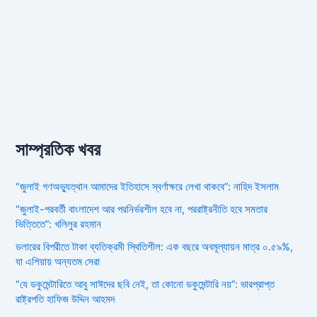
সাম্প্রতিক খবর
“জুলাই গণঅভ্যুত্থান আমাদের ইতিহাসে স্বর্ণাক্ষরে লেখা থাকবে”: নাহিদ ইসলাম
“জুলাই-পরবর্তী বাংলাদেশ আর পরনির্ভরশীল হবে না, পররাষ্ট্রনীতি হবে সমতার
ভিত্তিতে”: খলিলুর রহমান
ডলারের বিপরীতে টাকা ব্যতিক্রমী স্থিতিশীল: এক বছরে অবমূল্যায়ন মাত্র ০.৫৯%,
যা এশিয়ায় অন্যতম সেরা
“যে ডকুমেন্টারিতে আবু সাঈদের ছবি নেই, তা কোনো ডকুমেন্টারি নয়”: ভারপ্রাপ্ত
রাষ্ট্রপতি হাফিজ উদ্দিন আহমদ