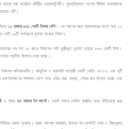
ত্রা শুরু করেছিল রাষ্ট্রীয় এয়ারলাইন্সটি। যুদ্ধবিধ্বস্ত দেশের সীমিত অবকাঠামো
ত হয়েছে এটি।
াঁড়ায়
১১ হাজার ৬৩১ কোটি টাকার বেশি
। এর আগের বছর প্রথমবারের মতো আয় ১০
ন্ত মোট ২৬টি অর্থবছরে মুনাফা করেছে বিমান।
ন্তরের পর গত ১৮ বছরে বিমানের মোট পুঞ্জীভূত মুনাফা হয়েছে ৫৮৯ কোটি টাকা।
সফলতার প্রতীক হিসেবে দেখা হচ্ছে।
নিজস্ব মালিকানাধীন। আধুনিক ও জ্বালানি সাশ্রয়ী চারটি বোয়িং ৭৮৭-৮ এবং দুটি
রক্ষণাবেক্ষণের সক্ষমতা দেশে গড়ে ওঠায় খরচ কমছে, সেবার মান উন্নত হচ্ছে এবং
ী
ও প্রায়
৪৪ হাজার টন কার্গো
। একই সময়ে কেবিন ফ্যাক্টর বেড়ে দাঁড়িয়েছে
৮২
 বিক্রির রেকর্ড হয়েছে। দ্রুত লাগেজ সরবরাহ, উন্নত ইন-ফ্লাইট সেবা ও বিমানবন্দর