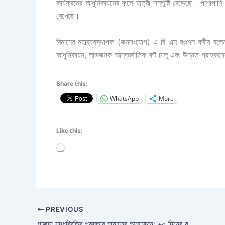
কার্যক্রমের আধুনিকায়নের ফলে যাত্রী সন্তুষ্টি বেড়েছে। পাশাপাশি
রেখেছে।
বিমানের মহাব্যবস্থাপক (জনসংযোগ) এ বি এম রওশন কবীর বলেন,
আধুনিকায়ন, লাভজনক আন্তর্জাতিক রুট চালু এবং উন্নত গ্রাহকসেব
Share this:
WhatsApp
More
Like this:
Loading…
PREVIOUS
গাজায় যুদ্ধবিরতির প্রস্তাব হামাসের অনুমোদন: ৬০ দিনের যুদ্ধবিরতির ইঙ্গিত