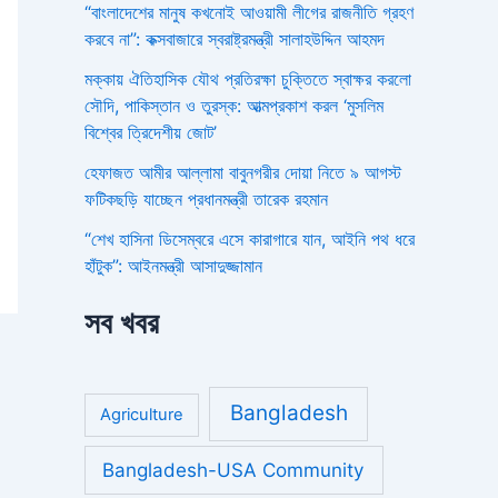
“বাংলাদেশের মানুষ কখনোই আওয়ামী লীগের রাজনীতি গ্রহণ
করবে না”: কক্সবাজারে স্বরাষ্ট্রমন্ত্রী সালাহউদ্দিন আহমদ
মক্কায় ঐতিহাসিক যৌথ প্রতিরক্ষা চুক্তিতে স্বাক্ষর করলো
সৌদি, পাকিস্তান ও তুরস্ক: আত্মপ্রকাশ করল ‘মুসলিম
বিশ্বের ত্রিদেশীয় জোট’
হেফাজত আমীর আল্লামা বাবুনগরীর দোয়া নিতে ৯ আগস্ট
ফটিকছড়ি যাচ্ছেন প্রধানমন্ত্রী তারেক রহমান
“শেখ হাসিনা ডিসেম্বরে এসে কারাগারে যান, আইনি পথ ধরে
হাঁটুক”: আইনমন্ত্রী আসাদুজ্জামান
সব খবর
Bangladesh
Agriculture
Bangladesh-USA Community