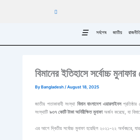
Skip
to
content
☰
সর্বশেষ
জাতীয়
রাজনীত
বিমানের ইতিহাসে সর্বোচ্চ মুনাফার 
By
Bangladesh
/
August 18, 2025
জাতীয় পতাকাবাহী সংস্থা
বিমান বাংলাদেশ এয়ারলাইনস
প্রতিষ্ঠা
সংস্থাটি
৯৩৭ কোটি টাকা অনিরীক্ষিত মুনাফা
অর্জন করেছে, যা বিমান
এর আগে দ্বিতীয় সর্বোচ্চ মুনাফা হয়েছিল ২০২১-২২ অর্থবছরে, য