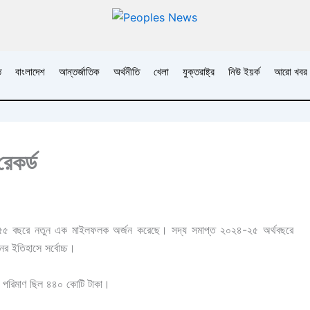
ি
বাংলাদেশ
আন্তর্জাতিক
অর্থনীতি
খেলা
যুক্তরাষ্ট্র
নিউ ইয়র্ক
আরো খবর
রেকর্ড
র ৫৫ বছরে নতুন এক মাইলফলক অর্জন করেছে। সদ্য সমাপ্ত ২০২৪-২৫ অর্থবছরে
ের ইতিহাসে সর্বোচ্চ।
ার পরিমাণ ছিল ৪৪০ কোটি টাকা।