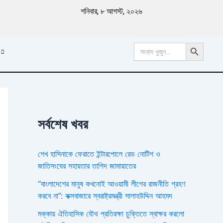
পু
শনিবার, ৮ আগস্ট, ২০২৬
রা
ত
ন
Search Button
খ
Search
for:
ব
র
সর্বশেষ খবর
শেখ হাসিনাকে ফেরাতে ইন্টারপোলে রেড নোটিশ ও
জাতিসংঘের সহায়তার তাগিদ জামায়াতের
“বাংলাদেশের মানুষ কখনোই আওয়ামী লীগের রাজনীতি গ্রহণ
করবে না”: কক্সবাজারে স্বরাষ্ট্রমন্ত্রী সালাহউদ্দিন আহমদ
মক্কায় ঐতিহাসিক যৌথ প্রতিরক্ষা চুক্তিতে স্বাক্ষর করলো