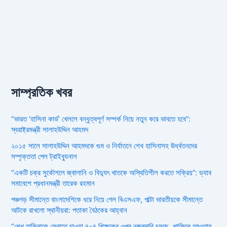
সাম্প্রতিক খবর
“ভারত ‘হাসিনা কার্ড’ খেললে বন্ধুত্বপূর্ণ সম্পর্ক নিয়ে নতুন করে ভাবতে হবে”:
স্বরাষ্ট্রমন্ত্রী সালাহউদ্দিন আহমদ
২০১৫ সালে সালাহউদ্দিন আহমদকে গুম ও নির্যাতনে শেখ হাসিনাসহ ঊর্ধ্বতনদের
সম্পৃক্ততা পেল ট্রাইব্যুনাল
“একটি চক্র সুকৌশলে জ্বালানি ও বিদ্যুৎ খাতকে অস্থিতিশীল করতে সক্রিয়”: ড্যাব
সমাবেশে প্রধানমন্ত্রী তারেক রহমান
পঞ্চগড় সীমান্তে বাংলাদেশিকে ধরে নিয়ে গেল বিএসএফ, পাল্টা ভারতীয়কে সীমান্তে
আটকে রাখলো স্থানীয়রা: পতাকা বৈঠকের আহ্বান
“শেখ হাসিনাকে ফেরাতে চাওয়া ৪০৪ শিক্ষকের ওপর নজরদারি চলছে, শাস্তির আওতায়