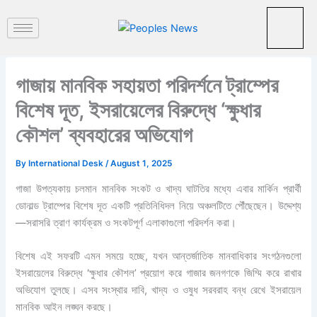
পু
Skip
রা
to
ত
content
ন
খ
ব
গাজায় মানবিক সহায়তা পরিদর্শনে ট্রাম্পের
র
বিশেষ দূত, ইসরায়েলের বিরুদ্ধে ‘ক্ষুধার
কৌশল’ ব্যবহারের অভিযোগ
By
International Desk
/
August 1, 2025
গাজা উপত্যকায় চলমান মানবিক সংকট ও খাদ্য ঘাটতির মধ্যে এবার মার্কিন প্রার্থী
ডোনাল্ড ট্রাম্পের বিশেষ দূত একটি প্রতিনিধিদল নিয়ে অঞ্চলটিতে পৌঁছেছেন। উদ্দেশ্য
—সরাসরি ত্রাণ কার্যক্রম ও সংকটপূর্ণ এলাকাগুলো পরিদর্শন করা।
বিশেষ এই সফরটি এমন সময়ে হচ্ছে, যখন আন্তর্জাতিক মানবাধিকার সংগঠনগুলো
ইসরায়েলের বিরুদ্ধে ‘ক্ষুধার কৌশল’ প্রয়োগ করে গাজার জনগণকে জিম্মি করে রাখার
অভিযোগ তুলছে। এসব সংস্থার দাবি, খাদ্য ও ওষুধ সরবরাহ বন্ধ রেখে ইসরায়েল
মানবিক আইন লঙ্ঘন করছে।