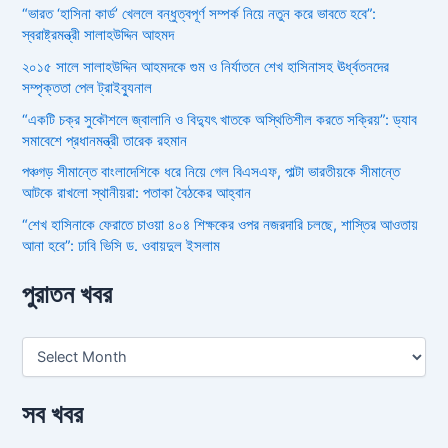
“ভারত ‘হাসিনা কার্ড’ খেললে বন্ধুত্বপূর্ণ সম্পর্ক নিয়ে নতুন করে ভাবতে হবে”:
স্বরাষ্ট্রমন্ত্রী সালাহউদ্দিন আহমদ
২০১৫ সালে সালাহউদ্দিন আহমদকে গুম ও নির্যাতনে শেখ হাসিনাসহ ঊর্ধ্বতনদের
সম্পৃক্ততা পেল ট্রাইব্যুনাল
“একটি চক্র সুকৌশলে জ্বালানি ও বিদ্যুৎ খাতকে অস্থিতিশীল করতে সক্রিয়”: ড্যাব
সমাবেশে প্রধানমন্ত্রী তারেক রহমান
পঞ্চগড় সীমান্তে বাংলাদেশিকে ধরে নিয়ে গেল বিএসএফ, পাল্টা ভারতীয়কে সীমান্তে
আটকে রাখলো স্থানীয়রা: পতাকা বৈঠকের আহ্বান
“শেখ হাসিনাকে ফেরাতে চাওয়া ৪০৪ শিক্ষকের ওপর নজরদারি চলছে, শাস্তির আওতায়
আনা হবে”: ঢাবি ভিসি ড. ওবায়দুল ইসলাম
পুরাতন খবর
সব খবর