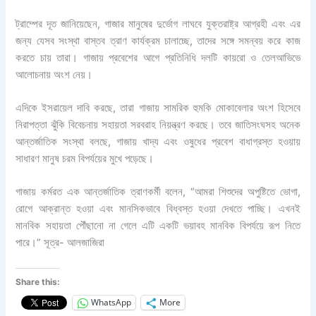
ট্রাম্পের দূত জানিয়েছেন, গাজার মানুষের দুর্ভোগ লাঘবে যুক্তরাষ্ট্র আগ্রহী এবং এর
জন্য যেসব সংস্থা বাস্তব ত্রাণ কার্যক্রম চালাচ্ছে, তাদের সঙ্গে সমন্বয় করে কাজ
করতে চায় তারা। গাজায় প্রবেশের আগে প্রতিনিধি দলটি কায়রো ও তেলআভিভে
আলোচনায় অংশ নেয়।
এদিকে ইসরায়েল দাবি করছে, তারা গাজায় সামরিক হুমকি মোকাবেলার অংশ হিসেবে
নিরাপত্তা ঝুঁকি বিবেচনায় সহায়তা সরবরাহ নিয়ন্ত্রণ করছে। তবে জাতিসংঘসহ অনেক
আন্তর্জাতিক সংস্থা বলছে, গাজায় খাদ্য এবং ওষুধের প্রবেশ বাধাগ্রস্ত হওয়ায়
সাধারণ মানুষ চরম বিপর্যয়ের মুখে পড়েছে।
গাজায় কর্মরত এক আন্তর্জাতিক ত্রাণকর্মী বলেন, “আমরা শিশুদের অপুষ্টিতে ভোগা,
রোগে আক্রান্ত হওয়া এবং মানসিকভাবে বিধ্বস্ত হওয়া দেখতে পাচ্ছি। এখনই
মানবিক সহায়তা পৌঁছানো না গেলে এটি একটি ভয়াবহ মানবিক বিপর্যয়ে রূপ নিতে
পারে।” সূত্র- আলজাজিরা
Share this:
WhatsApp
More