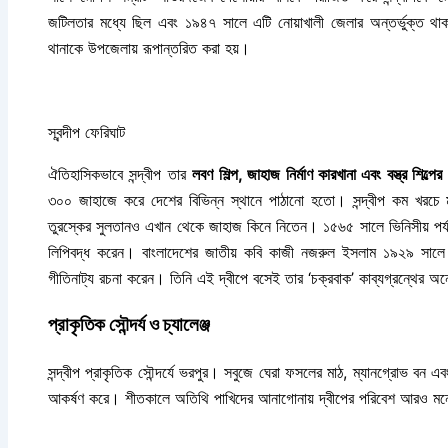
জটিলতার মধ্যে ছিল এবং ১৯৪৭ সালে এটি নোয়াখালী জেলার অন্তর্ভুক্ত থা
থানাকে উপজেলায় রূপান্তরিত করা হয়।
স্বন্দীপ ফেরিঘাট
ঐতিহাসিকভাবে সন্দ্বীপ তার
লবণ শিল্প, জাহাজ নির্মাণ কারখানা এবং বস্ত্র শিল্পের
৩০০ জাহাজে করে দেশের বিভিন্ন স্থানে পাঠানো হতো। সন্দ্বীপ কম খরচে ম
তুরস্কের সুলতানও এখান থেকে জাহাজ কিনে নিতেন। ১৫৬৫ সালে ভিনিসীয় পর্যটক স
লিপিবদ্ধ করেন। বাংলাদেশের জাতীয় কবি কাজী নজরুল ইসলাম ১৯২৯ সালে সন্
গীতিনাট্য রচনা করেন। তিনি এই দ্বীপে বসেই তার ‘চক্রবাক’ কাব্যগ্রন্থের 
প্রাকৃতিক সৌন্দর্য ও চ্যালেঞ্জ
সন্দ্বীপ প্রাকৃতিক সৌন্দর্যে ভরপুর। সবুজে ঘেরা ফসলের মাঠ, ম্যানগ্রোভ বন 
আকর্ষণ করে। শীতকালে অতিথি পাখিদের আনাগোনায় দ্বীপের পরিবেশ আরও মন