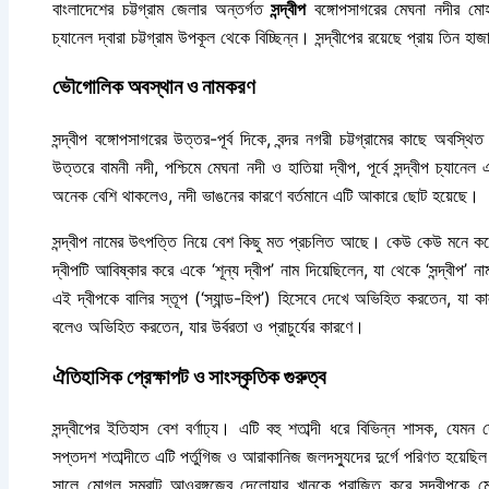
বাংলাদেশের চট্টগ্রাম জেলার অন্তর্গত
সন্দ্বীপ
বঙ্গোপসাগরের মেঘনা নদীর মোহন
চ্যানেল দ্বারা চট্টগ্রাম উপকূল থেকে বিচ্ছিন্ন। সন্দ্বীপের রয়েছে প্রায় তিন 
ভৌগোলিক অবস্থান ও নামকরণ
সন্দ্বীপ বঙ্গোপসাগরের উত্তর-পূর্ব দিকে, বন্দর নগরী চট্টগ্রামের কাছে অবস
উত্তরে বামনী নদী, পশ্চিমে মেঘনা নদী ও হাতিয়া দ্বীপ, পূর্বে সন্দ্বীপ চ্যা
অনেক বেশি থাকলেও, নদী ভাঙনের কারণে বর্তমানে এটি আকারে ছোট হয়েছে।
সন্দ্বীপ নামের উৎপত্তি নিয়ে বেশ কিছু মত প্রচলিত আছে। কেউ কেউ মনে কর
দ্বীপটি আবিষ্কার করে একে ‘শূন্য দ্বীপ’ নাম দিয়েছিলেন, যা থেকে ‘সন্দ্বী
এই দ্বীপকে বালির স্তূপ (‘স্যান্ড-হিপ’) হিসেবে দেখে অভিহিত করতেন, যা কাল
বলেও অভিহিত করতেন, যার উর্বরতা ও প্রাচুর্যের কারণে।
ঐতিহাসিক প্রেক্ষাপট ও সাংস্কৃতিক গুরুত্ব
সন্দ্বীপের ইতিহাস বেশ বর্ণাঢ্য। এটি বহু শতাব্দী ধরে বিভিন্ন শাসক, যেম
সপ্তদশ শতাব্দীতে এটি পর্তুগিজ ও আরাকানিজ জলদস্যুদের দুর্গে পরিণত হয়েছি
সালে মোগল সম্রাট আওরঙ্গজেব দেলোয়ার খানকে পরাজিত করে সন্দ্বীপকে