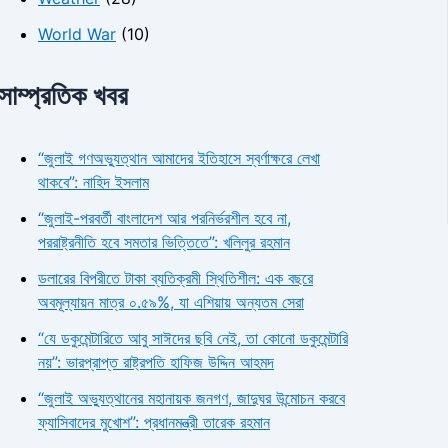
World War
(10)
সাম্প্রতিক খবর
“জুলাই গণঅভ্যুত্থান আমাদের ইতিহাসে স্বর্ণাক্ষরে লেখা
থাকবে”: নাহিদ ইসলাম
“জুলাই-পরবর্তী বাংলাদেশ আর পরনির্ভরশীল হবে না,
পররাষ্ট্রনীতি হবে সমতার ভিত্তিতে”: খলিলুর রহমান
ডলারের বিপরীতে টাকা ব্যতিক্রমী স্থিতিশীল: এক বছরে
অবমূল্যায়ন মাত্র ০.৫৯%, যা এশিয়ায় অন্যতম সেরা
“যে ডকুমেন্টারিতে আবু সাঈদের ছবি নেই, তা কোনো ডকুমেন্টারি
নয়”: ভারপ্রাপ্ত রাষ্ট্রপতি হাফিজ উদ্দিন আহমদ
“জুলাই অভ্যুত্থানের মহানায়ক জনগণ, জাদুঘর উন্মোচন করবে
ফ্যাসিবাদের মুখোশ”: প্রধানমন্ত্রী তারেক রহমান