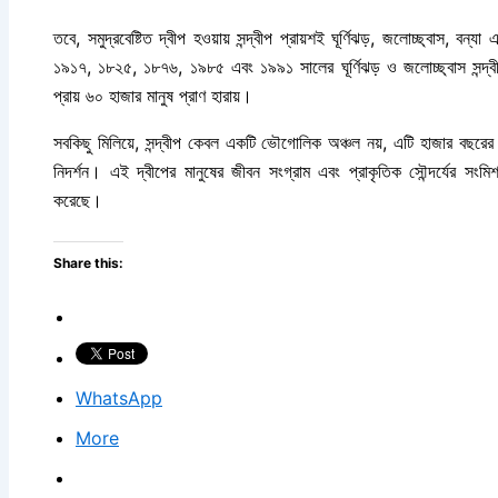
তবে, সমুদ্রবেষ্টিত দ্বীপ হওয়ায় সন্দ্বীপ প্রায়শই ঘূর্ণিঝড়, জলোচ্ছ্বাস, ব
১৯১৭, ১৮২৫, ১৮৭৬, ১৯৮৫ এবং ১৯৯১ সালের ঘূর্ণিঝড় ও জলোচ্ছ্বাস সন্দ্বীপে
প্রায় ৬০ হাজার মানুষ প্রাণ হারায়।
সবকিছু মিলিয়ে, সন্দ্বীপ কেবল একটি ভৌগোলিক অঞ্চল নয়, এটি হাজার বছরের 
নিদর্শন। এই দ্বীপের মানুষের জীবন সংগ্রাম এবং প্রাকৃতিক সৌন্দর্যের সংমি
করেছে।
Share this:
WhatsApp
More