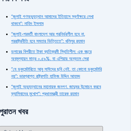
“জুলাই গণঅভ্যুত্থান আমাদের ইতিহাসে স্বর্ণাক্ষরে লেখা
থাকবে”: নাহিদ ইসলাম
“জুলাই-পরবর্তী বাংলাদেশ আর পরনির্ভরশীল হবে না,
পররাষ্ট্রনীতি হবে সমতার ভিত্তিতে”: খলিলুর রহমান
ডলারের বিপরীতে টাকা ব্যতিক্রমী স্থিতিশীল: এক বছরে
অবমূল্যায়ন মাত্র ০.৫৯%, যা এশিয়ায় অন্যতম সেরা
“যে ডকুমেন্টারিতে আবু সাঈদের ছবি নেই, তা কোনো ডকুমেন্টারি
নয়”: ভারপ্রাপ্ত রাষ্ট্রপতি হাফিজ উদ্দিন আহমদ
“জুলাই অভ্যুত্থানের মহানায়ক জনগণ, জাদুঘর উন্মোচন করবে
ফ্যাসিবাদের মুখোশ”: প্রধানমন্ত্রী তারেক রহমান
পুরাতন খবর