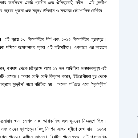
ায় অবস্থিত একটি প্রাচীন এবং ঐতিহ্যবাহী দ্বীপ। এটি সন্দ্বীপ
হাজার বছরের পুরনো এক সমৃদ্ধ ইতিহাস ও স্বতন্ত্র ভৌগোলিক বৈশিষ্ট্য।
্থিত। এটি প্রায় ৫০ কিলোমিটার দীর্ঘ এবং ৫-১৫ কিলোমিটার প্রশস্ত।
নেল এবং দক্ষিণে বঙ্গোপসাগর দ্বারা এটি পরিবেষ্টিত। এককালে এর আয়তন
েন, বাগদাদ থেকে চট্টগ্রামে আসা ১২ জন আউলিয়া জনমানবশূন্য এই
প’ নামটি এসেছে। আবার কেউ কেউ বিশ্বাস করেন, ইউরোপীয়রা দূর থেকে
ক্রমে ‘সন্দ্বীপ’ নামে পরিচিত হয়। অনেক পণ্ডিত একে ‘স্বর্ণদ্বীপ’
ন দেলোয়ার খান, মোগল এবং আরাকানিজ জলদস্যুদের নিয়ন্ত্রণে ছিল।
ল এবং তাদের স্থাপত্যের কিছু নিদর্শন আজও দ্বীপে দেখা যায়। ১৬৬৫
 মোগল শাসনের অধীনে আনেন। ব্রিটিশ শাসনামলেও এটি প্রশাসনিক