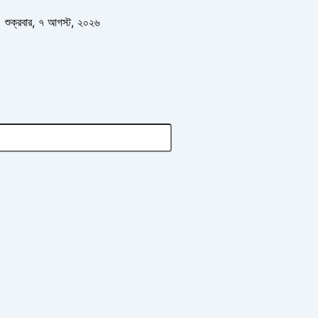
পু
রা
শুক্রবার, ৭ আগস্ট, ২০২৬
ত
ন
খ
ব
র