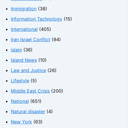
Immigration
(38)
Information Technology
(15)
International
(405)
Iran Israel Conflict
(94)
islam
(36)
Island News
(10)
Law and Justice
(26)
Lifestyle
(5)
Middle East Crisis
(200)
National
(651)
Natural disaster
(4)
New York
(63)