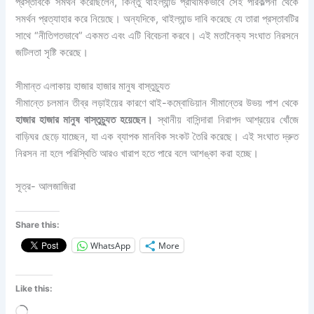
প্রস্তাবকে সমর্থন করেছিলেন, কিন্তু থাইল্যান্ড প্রাথমিকভাবে সেই পরিকল্পনা থেকে
সমর্থন প্রত্যাহার করে নিয়েছে। অন্যদিকে, থাইল্যান্ড দাবি করেছে যে তারা প্রস্তাবটির
সাথে “নীতিগতভাবে” একমত এবং এটি বিবেচনা করবে। এই মতানৈক্য সংঘাত নিরসনে
জটিলতা সৃষ্টি করেছে।
সীমান্ত এলাকায় হাজার হাজার মানুষ বাস্তুচ্যুত
সীমান্তে চলমান তীব্র লড়াইয়ের কারণে থাই-কম্বোডিয়ান সীমান্তের উভয় পাশ থেকে
হাজার হাজার মানুষ বাস্তুচ্যুত হয়েছেন।
স্থানীয় বাসিন্দারা নিরাপদ আশ্রয়ের খোঁজে
বাড়িঘর ছেড়ে যাচ্ছেন, যা এক ব্যাপক মানবিক সংকট তৈরি করেছে। এই সংঘাত দ্রুত
নিরসন না হলে পরিস্থিতি আরও খারাপ হতে পারে বলে আশঙ্কা করা হচ্ছে।
সূত্র- আলজাজিরা
Share this:
WhatsApp
More
Like this:
Loading…