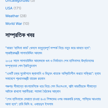
Uncategorized
(3)
USA
(171)
Weather
(28)
World War
(10)
সাম্প্রতিক খবর
“ভারত ‘হাসিনা কার্ড’ খেললে বন্ধুত্বপূর্ণ সম্পর্ক নিয়ে নতুন করে ভাবতে হবে”:
স্বরাষ্ট্রমন্ত্রী সালাহউদ্দিন আহমদ
২০১৫ সালে সালাহউদ্দিন আহমদকে গুম ও নির্যাতনে শেখ হাসিনাসহ ঊর্ধ্বতনদের
সম্পৃক্ততা পেল ট্রাইব্যুনাল
“একটি চক্র সুকৌশলে জ্বালানি ও বিদ্যুৎ খাতকে অস্থিতিশীল করতে সক্রিয়”: ড্যাব
সমাবেশে প্রধানমন্ত্রী তারেক রহমান
পঞ্চগড় সীমান্তে বাংলাদেশিকে ধরে নিয়ে গেল বিএসএফ, পাল্টা ভারতীয়কে সীমান্তে
আটকে রাখলো স্থানীয়রা: পতাকা বৈঠকের আহ্বান
“শেখ হাসিনাকে ফেরাতে চাওয়া ৪০৪ শিক্ষকের ওপর নজরদারি চলছে, শাস্তির আওতায়
আনা হবে”: ঢাবি ভিসি ড. ওবায়দুল ইসলাম