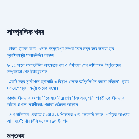
সাম্প্রতিক খবর
“ভারত ‘হাসিনা কার্ড’ খেললে বন্ধুত্বপূর্ণ সম্পর্ক নিয়ে নতুন করে ভাবতে হবে”:
স্বরাষ্ট্রমন্ত্রী সালাহউদ্দিন আহমদ
২০১৫ সালে সালাহউদ্দিন আহমদকে গুম ও নির্যাতনে শেখ হাসিনাসহ ঊর্ধ্বতনদের
সম্পৃক্ততা পেল ট্রাইব্যুনাল
“একটি চক্র সুকৌশলে জ্বালানি ও বিদ্যুৎ খাতকে অস্থিতিশীল করতে সক্রিয়”: ড্যাব
সমাবেশে প্রধানমন্ত্রী তারেক রহমান
পঞ্চগড় সীমান্তে বাংলাদেশিকে ধরে নিয়ে গেল বিএসএফ, পাল্টা ভারতীয়কে সীমান্তে
আটকে রাখলো স্থানীয়রা: পতাকা বৈঠকের আহ্বান
“শেখ হাসিনাকে ফেরাতে চাওয়া ৪০৪ শিক্ষকের ওপর নজরদারি চলছে, শাস্তির আওতায়
আনা হবে”: ঢাবি ভিসি ড. ওবায়দুল ইসলাম
মন্তব্য