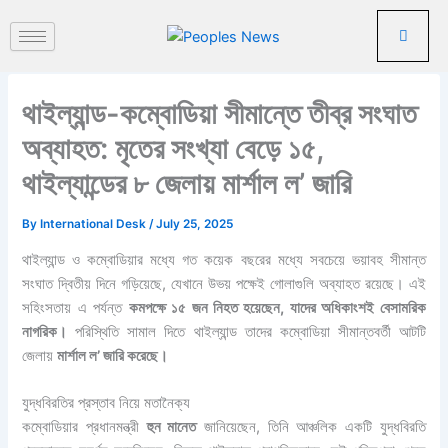
পু
Skip
রা
to
ত
content
ন
খ
থাইল্যান্ড-কম্বোডিয়া সীমান্তে তীব্র সংঘাত
ব
র
অব্যাহত: মৃতের সংখ্যা বেড়ে ১৫,
থাইল্যান্ডের ৮ জেলায় মার্শাল ল’ জারি
By
International Desk
/
July 25, 2025
থাইল্যান্ড ও কম্বোডিয়ার মধ্যে গত কয়েক বছরের মধ্যে সবচেয়ে ভয়াবহ সীমান্ত
সংঘাত দ্বিতীয় দিনে গড়িয়েছে, যেখানে উভয় পক্ষেই গোলাগুলি অব্যাহত রয়েছে। এই
সহিংসতায় এ পর্যন্ত
কমপক্ষে ১৫ জন নিহত হয়েছেন, যাদের অধিকাংশই বেসামরিক
নাগরিক।
পরিস্থিতি সামাল দিতে থাইল্যান্ড তাদের কম্বোডিয়া সীমান্তবর্তী আটটি
জেলায়
মার্শাল ল’ জারি করেছে।
যুদ্ধবিরতির প্রস্তাব নিয়ে মতানৈক্য
কম্বোডিয়ার প্রধানমন্ত্রী
হুন মানেত
জানিয়েছেন, তিনি আঞ্চলিক একটি যুদ্ধবিরতি