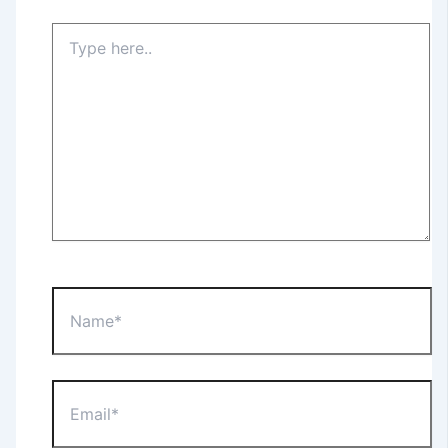
Type
here..
Name*
Email*