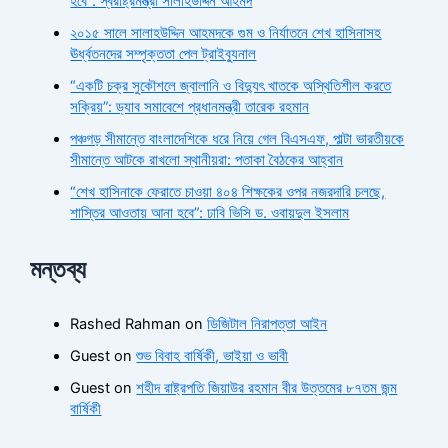
হবে”: স্বরাষ্ট্রমন্ত্রী সালাহউদ্দিন আহমদ
২০১৫ সালে সালাহউদ্দিন আহমদকে গুম ও নির্যাতনে শেখ হাসিনাসহ
ঊর্ধ্বতনদের সম্পৃক্ততা পেল ট্রাইব্যুনাল
“একটি চক্র সুকৌশলে জ্বালানি ও বিদ্যুৎ খাতকে অস্থিতিশীল করতে
সক্রিয়”: ড্যাব সমাবেশে প্রধানমন্ত্রী তারেক রহমান
পঞ্চগড় সীমান্তে বাংলাদেশিকে ধরে নিয়ে গেল বিএসএফ, পাল্টা ভারতীয়কে
সীমান্তে আটকে রাখলো স্থানীয়রা: পতাকা বৈঠকের আহ্বান
“শেখ হাসিনাকে ফেরাতে চাওয়া ৪০৪ শিক্ষকের ওপর নজরদারি চলছে,
শাস্তির আওতায় আনা হবে”: ঢাবি ভিসি ড. ওবায়দুল ইসলাম
মন্তব্য
Rashed Rahman
on
ডিজিটাল নিরাপত্তা আইন
Guest
on
শুভ বিবাহ বার্ষিকী, ভাইয়া ও ভাবী
Guest
on
শহীদ রাষ্ট্রপতি জিয়াউর রহমান বীর উত্তমের ৮৭তম জন্ম
বার্ষিকী