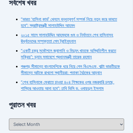
সর্বশেষ খবর
“ভারত ‘হাসিনা কার্ড’ খেললে বন্ধুত্বপূর্ণ সম্পর্ক নিয়ে নতুন করে ভাবতে
হবে”: স্বরাষ্ট্রমন্ত্রী সালাহউদ্দিন আহমদ
২০১৫ সালে সালাহউদ্দিন আহমদকে গুম ও নির্যাতনে শেখ হাসিনাসহ
ঊর্ধ্বতনদের সম্পৃক্ততা পেল ট্রাইব্যুনাল
“একটি চক্র সুকৌশলে জ্বালানি ও বিদ্যুৎ খাতকে অস্থিতিশীল করতে
সক্রিয়”: ড্যাব সমাবেশে প্রধানমন্ত্রী তারেক রহমান
পঞ্চগড় সীমান্তে বাংলাদেশিকে ধরে নিয়ে গেল বিএসএফ, পাল্টা ভারতীয়কে
সীমান্তে আটকে রাখলো স্থানীয়রা: পতাকা বৈঠকের আহ্বান
“শেখ হাসিনাকে ফেরাতে চাওয়া ৪০৪ শিক্ষকের ওপর নজরদারি চলছে,
শাস্তির আওতায় আনা হবে”: ঢাবি ভিসি ড. ওবায়দুল ইসলাম
পুরাতন খবর