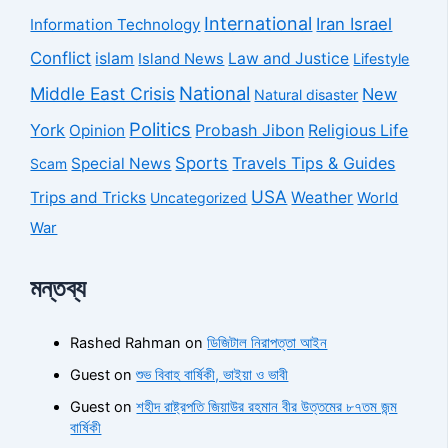
International
Iran Israel
Information Technology
Conflict
islam
Law and Justice
Island News
Lifestyle
National
Middle East Crisis
New
Natural disaster
Politics
York
Probash Jibon
Opinion
Religious Life
Sports
Travels Tips & Guides
Special News
Scam
USA
Trips and Tricks
Weather
Uncategorized
World
War
মন্তব্য
Rashed Rahman
on
ডিজিটাল নিরাপত্তা আইন
Guest
on
শুভ বিবাহ বার্ষিকী, ভাইয়া ও ভাবী
Guest
on
শহীদ রাষ্ট্রপতি জিয়াউর রহমান বীর উত্তমের ৮৭তম জন্ম
বার্ষিকী