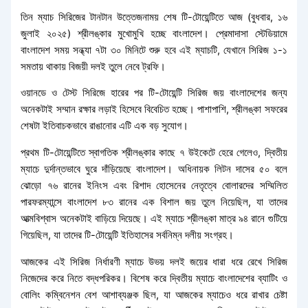
তিন ম্যাচ সিরিজের টানটান উত্তেজনাময় শেষ টি-টোয়েন্টিতে আজ (বুধবার, ১৬
জুলাই ২০২৫) শ্রীলঙ্কার মুখোমুখি হচ্ছে বাংলাদেশ। প্রেমাদাসা স্টেডিয়ামে
বাংলাদেশ সময় সন্ধ্যা ৭টা ৩০ মিনিটে শুরু হবে এই ম্যাচটি, যেখানে সিরিজ ১-১
সমতায় থাকায় বিজয়ী দলই তুলে নেবে ট্রফি।
ওয়ানডে ও টেস্ট সিরিজে হারের পর টি-টোয়েন্টি সিরিজ জয় বাংলাদেশের জন্য
অনেকটাই সম্মান রক্ষার লড়াই হিসেবে বিবেচিত হচ্ছে। পাশাপাশি, শ্রীলঙ্কা সফরের
শেষটা ইতিবাচকভাবে রাঙানোর এটি এক বড় সুযোগ।
প্রথম টি-টোয়েন্টিতে স্বাগতিক শ্রীলঙ্কার কাছে ৭ উইকেটে হেরে গেলেও, দ্বিতীয়
ম্যাচে দুর্দান্তভাবে ঘুরে দাঁড়িয়েছে বাংলাদেশ। অধিনায়ক লিটন দাসের ৫০ বলে
ঝোড়ো ৭৬ রানের ইনিংস এবং রিশাদ হোসেনের নেতৃত্বে বোলারদের সম্মিলিত
পারফরম্যান্সে বাংলাদেশ ৮৩ রানের এক বিশাল জয় তুলে নিয়েছিল, যা তাদের
আত্মবিশ্বাস অনেকটাই বাড়িয়ে দিয়েছে। এই ম্যাচে শ্রীলঙ্কা মাত্র ৯৪ রানে গুটিয়ে
গিয়েছিল, যা তাদের টি-টোয়েন্টি ইতিহাসের সর্বনিম্ন দলীয় সংগ্রহ।
আজকের এই সিরিজ নির্ধারণী ম্যাচে উভয় দলই জয়ের ধারা ধরে রেখে সিরিজ
নিজেদের করে নিতে বদ্ধপরিকর। বিশেষ করে দ্বিতীয় ম্যাচে বাংলাদেশের ব্যাটিং ও
বোলিং কম্বিনেশন বেশ আশাব্যঞ্জক ছিল, যা আজকের ম্যাচেও ধরে রাখার চেষ্টা