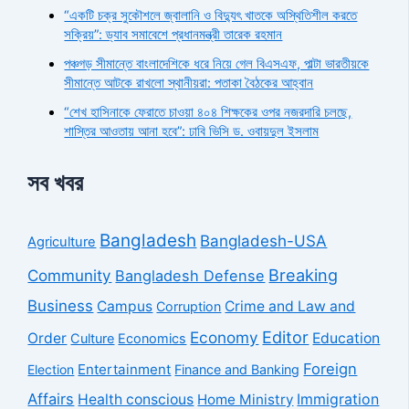
“একটি চক্র সুকৌশলে জ্বালানি ও বিদ্যুৎ খাতকে অস্থিতিশীল করতে
সক্রিয়”: ড্যাব সমাবেশে প্রধানমন্ত্রী তারেক রহমান
পঞ্চগড় সীমান্তে বাংলাদেশিকে ধরে নিয়ে গেল বিএসএফ, পাল্টা ভারতীয়কে
সীমান্তে আটকে রাখলো স্থানীয়রা: পতাকা বৈঠকের আহ্বান
“শেখ হাসিনাকে ফেরাতে চাওয়া ৪০৪ শিক্ষকের ওপর নজরদারি চলছে,
শাস্তির আওতায় আনা হবে”: ঢাবি ভিসি ড. ওবায়দুল ইসলাম
সব খবর
Bangladesh
Bangladesh-USA
Agriculture
Breaking
Community
Bangladesh Defense
Business
Campus
Crime and Law and
Corruption
Economy
Editor
Order
Education
Culture
Economics
Foreign
Entertainment
Election
Finance and Banking
Affairs
Health conscious
Home Ministry
Immigration