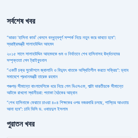
সর্বশেষ খবর
“ভারত ‘হাসিনা কার্ড’ খেললে বন্ধুত্বপূর্ণ সম্পর্ক নিয়ে নতুন করে ভাবতে হবে”:
স্বরাষ্ট্রমন্ত্রী সালাহউদ্দিন আহমদ
২০১৫ সালে সালাহউদ্দিন আহমদকে গুম ও নির্যাতনে শেখ হাসিনাসহ ঊর্ধ্বতনদের
সম্পৃক্ততা পেল ট্রাইব্যুনাল
“একটি চক্র সুকৌশলে জ্বালানি ও বিদ্যুৎ খাতকে অস্থিতিশীল করতে সক্রিয়”: ড্যাব
সমাবেশে প্রধানমন্ত্রী তারেক রহমান
পঞ্চগড় সীমান্তে বাংলাদেশিকে ধরে নিয়ে গেল বিএসএফ, পাল্টা ভারতীয়কে সীমান্তে
আটকে রাখলো স্থানীয়রা: পতাকা বৈঠকের আহ্বান
“শেখ হাসিনাকে ফেরাতে চাওয়া ৪০৪ শিক্ষকের ওপর নজরদারি চলছে, শাস্তির আওতায়
আনা হবে”: ঢাবি ভিসি ড. ওবায়দুল ইসলাম
পুরাতন খবর