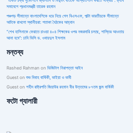
“একটি চক্র সুকৌশলে জ্বালানি ও বিদ্যুৎ খাতকে অস্থিতিশীল করতে সক্রিয়”: ড্যাব
সমাবেশে প্রধানমন্ত্রী তারেক রহমান
পঞ্চগড় সীমান্তে বাংলাদেশিকে ধরে নিয়ে গেল বিএসএফ, পাল্টা ভারতীয়কে সীমান্তে
আটকে রাখলো স্থানীয়রা: পতাকা বৈঠকের আহ্বান
“শেখ হাসিনাকে ফেরাতে চাওয়া ৪০৪ শিক্ষকের ওপর নজরদারি চলছে, শাস্তির আওতায়
আনা হবে”: ঢাবি ভিসি ড. ওবায়দুল ইসলাম
মন্তব্য
Rashed Rahman
on
ডিজিটাল নিরাপত্তা আইন
Guest
on
শুভ বিবাহ বার্ষিকী, ভাইয়া ও ভাবী
Guest
on
শহীদ রাষ্ট্রপতি জিয়াউর রহমান বীর উত্তমের ৮৭তম জন্ম বার্ষিকী
ফটো গ্যালারী