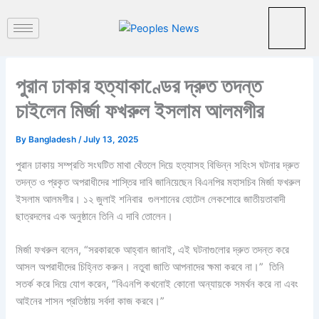
পু
Skip
রা
to
ত
content
ন
খ
ব
পুরান ঢাকার হত্যাকাণ্ডের দ্রুত তদন্ত
র
চাইলেন মির্জা ফখরুল ইসলাম আলমগীর
By
Bangladesh
/
July 13, 2025
পুরান ঢাকায় সম্প্রতি সংঘটিত মাথা থেঁতলে দিয়ে হত্যাসহ বিভিন্ন সহিংস ঘটনার দ্রুত
তদন্ত ও প্রকৃত অপরাধীদের শাস্তির দাবি জানিয়েছেন বিএনপির মহাসচিব মির্জা ফখরুল
ইসলাম আলমগীর। ১২ জুলাই শনিবার গুলশানের হোটেল লেকশোরে জাতীয়তাবাদী
ছাত্রদলের এক অনুষ্ঠানে তিনি এ দাবি তোলেন।
মির্জা ফখরুল বলেন, “সরকারকে আহ্বান জানাই, এই ঘটনাগুলোর দ্রুত তদন্ত করে
আসল অপরাধীদের চিহ্নিত করুন। নতুবা জাতি আপনাদের ক্ষমা করবে না।” তিনি
সতর্ক করে দিয়ে যোগ করেন, “বিএনপি কখনোই কোনো অন্যায়কে সমর্থন করে না এবং
আইনের শাসন প্রতিষ্ঠায় সর্বদা কাজ করবে।”