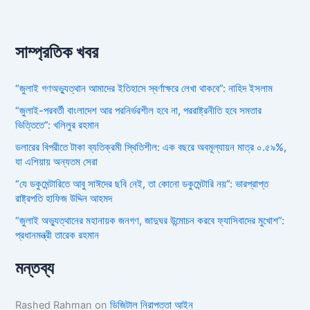
সাম্প্রতিক খবর
“জুলাই গণঅভ্যুত্থান আমাদের ইতিহাসে স্বর্ণাক্ষরে লেখা থাকবে”: নাহিদ ইসলাম
“জুলাই-পরবর্তী বাংলাদেশ আর পরনির্ভরশীল হবে না, পররাষ্ট্রনীতি হবে সমতার
ভিত্তিতে”: খলিলুর রহমান
ডলারের বিপরীতে টাকা ব্যতিক্রমী স্থিতিশীল: এক বছরে অবমূল্যায়ন মাত্র ০.৫৯%,
যা এশিয়ায় অন্যতম সেরা
“যে ডকুমেন্টারিতে আবু সাঈদের ছবি নেই, তা কোনো ডকুমেন্টারি নয়”: ভারপ্রাপ্ত
রাষ্ট্রপতি হাফিজ উদ্দিন আহমদ
“জুলাই অভ্যুত্থানের মহানায়ক জনগণ, জাদুঘর উন্মোচন করবে ফ্যাসিবাদের মুখোশ”:
প্রধানমন্ত্রী তারেক রহমান
মন্তব্য
Rashed Rahman
on
ডিজিটাল নিরাপত্তা আইন