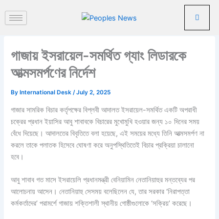
পু
Skip
রা
to
ত
content
ন
খ
গাজায় ইসরায়েল-সমর্থিত গ্যাং লিডারকে
ব
র
আত্মসমর্পণের নির্দেশ
By
International Desk
/
July 2, 2025
গাজার সামরিক বিচার কর্তৃপক্ষের বিপ্লবী আদালত ইসরায়েল-সমর্থিত একটি অপরাধী
চক্রের প্রধান ইয়াসির আবু শাবাবকে বিচারের মুখোমুখি হওয়ার জন্য ১০ দিনের সময়
বেঁধে দিয়েছে। আদালতের বিবৃতিতে বলা হয়েছে, এই সময়ের মধ্যে তিনি আত্মসমর্পণ না
করলে তাকে পলাতক হিসেবে ঘোষণা করে অনুপস্থিতিতেই বিচার প্রক্রিয়া চালানো
হবে।
আবু শাবাব গত মাসে ইসরায়েলি প্রধানমন্ত্রী বেনিয়ামিন নেতানিয়াহুর মন্তব্যের পর
আলোচনায় আসেন। নেতানিয়াহু সেসময় বলেছিলেন যে, তার সরকার ‘নিরাপত্তা
কর্মকর্তাদের’ পরামর্শে গাজায় শক্তিশালী স্থানীয় গোষ্ঠীগুলোকে ‘সক্রিয়’ করেছে।