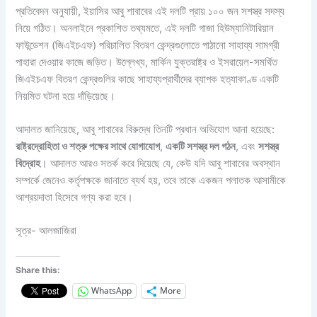
প্রতিবেদন অনুযায়ী, ইয়াসির আবু শাবাবের এই দলটি প্রায় ১০০ জন সশস্ত্র সদস্য
নিয়ে গঠিত। অনলাইনে প্রকাশিত তথ্যমতে, এই দলটি গাজা হিউম্যানিটারিয়ান
ফাউন্ডেশন (জিএইচএফ) পরিচালিত বিতরণ কেন্দ্রগুলোতে পাঠানো সাহায্য সামগ্রী
পাহারা দেওয়ার কাজে জড়িত। উল্লেখ্য, মার্কিন যুক্তরাষ্ট্র ও ইসরায়েল-সমর্থিত
জিএইচএফ বিতরণ কেন্দ্রগুলির কাছে সাহায্যপ্রার্থীদের ব্যাপক হত্যাকাণ্ড একটি
নিয়মিত ঘটনা হয়ে দাঁড়িয়েছে।
আদালত জানিয়েছে, আবু শাবাবের বিরুদ্ধে তিনটি প্রধান অভিযোগ আনা হয়েছে:
রাষ্ট্রদ্রোহিতা ও শত্রু পক্ষের সাথে যোগাযোগ
,
একটি সশস্ত্র দল গঠন
, এবং
সশস্ত্র
বিদ্রোহ
। আদালত আরও সতর্ক করে দিয়েছে যে, কেউ যদি আবু শাবাবের অবস্থান
সম্পর্কে জেনেও কর্তৃপক্ষকে জানাতে ব্যর্থ হয়, তবে তাকে একজন পলাতক আসামীকে
আশ্রয়দাতা হিসেবে গণ্য করা হবে।
সূত্র- আলজাজিরা
Share this:
WhatsApp
More