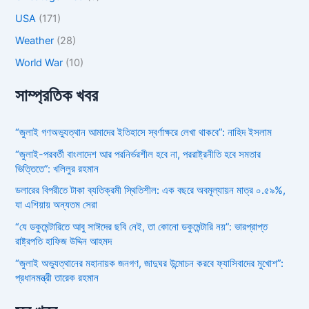
USA
(171)
Weather
(28)
World War
(10)
সাম্প্রতিক খবর
“জুলাই গণঅভ্যুত্থান আমাদের ইতিহাসে স্বর্ণাক্ষরে লেখা থাকবে”: নাহিদ ইসলাম
“জুলাই-পরবর্তী বাংলাদেশ আর পরনির্ভরশীল হবে না, পররাষ্ট্রনীতি হবে সমতার
ভিত্তিতে”: খলিলুর রহমান
ডলারের বিপরীতে টাকা ব্যতিক্রমী স্থিতিশীল: এক বছরে অবমূল্যায়ন মাত্র ০.৫৯%,
যা এশিয়ায় অন্যতম সেরা
“যে ডকুমেন্টারিতে আবু সাঈদের ছবি নেই, তা কোনো ডকুমেন্টারি নয়”: ভারপ্রাপ্ত
রাষ্ট্রপতি হাফিজ উদ্দিন আহমদ
“জুলাই অভ্যুত্থানের মহানায়ক জনগণ, জাদুঘর উন্মোচন করবে ফ্যাসিবাদের মুখোশ”:
প্রধানমন্ত্রী তারেক রহমান