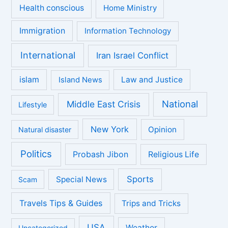
Health conscious
Home Ministry
Immigration
Information Technology
International
Iran Israel Conflict
islam
Law and Justice
Island News
National
Middle East Crisis
Lifestyle
New York
Opinion
Natural disaster
Politics
Probash Jibon
Religious Life
Sports
Special News
Scam
Travels Tips & Guides
Trips and Tricks
USA
Weather
Uncategorized