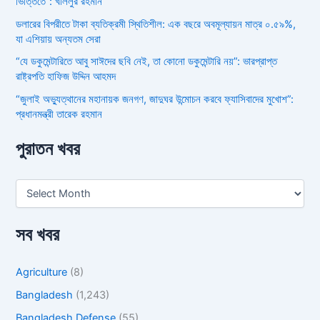
ভিত্তিতে”: খলিলুর রহমান
ডলারের বিপরীতে টাকা ব্যতিক্রমী স্থিতিশীল: এক বছরে অবমূল্যায়ন মাত্র ০.৫৯%,
যা এশিয়ায় অন্যতম সেরা
“যে ডকুমেন্টারিতে আবু সাঈদের ছবি নেই, তা কোনো ডকুমেন্টারি নয়”: ভারপ্রাপ্ত
রাষ্ট্রপতি হাফিজ উদ্দিন আহমদ
“জুলাই অভ্যুত্থানের মহানায়ক জনগণ, জাদুঘর উন্মোচন করবে ফ্যাসিবাদের মুখোশ”:
প্রধানমন্ত্রী তারেক রহমান
পুরাতন খবর
সব খবর
Agriculture
(8)
Bangladesh
(1,243)
Bangladesh Defense
(55)