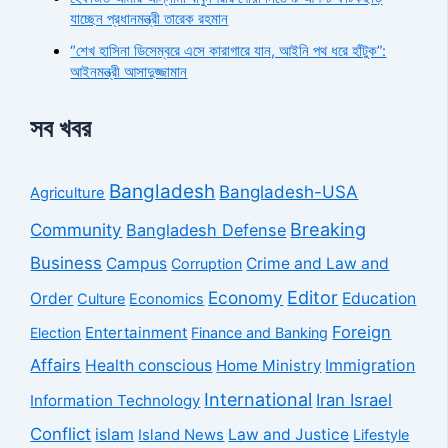
যাচ্ছেন প্রধানমন্ত্রী তারেক রহমান
“শেখ হাসিনা ডিসেম্বরে এসে কারাগারে যান, আইনি পথ ধরে হাঁটুক”:
আইনমন্ত্রী আসাদুজ্জামান
সব খবর
Bangladesh
Bangladesh-USA
Agriculture
Breaking
Community
Bangladesh Defense
Business
Campus
Crime and Law and
Corruption
Economy
Editor
Order
Education
Culture
Economics
Foreign
Entertainment
Election
Finance and Banking
Affairs
Health conscious
Home Ministry
Immigration
International
Iran Israel
Information Technology
Conflict
islam
Law and Justice
Island News
Lifestyle