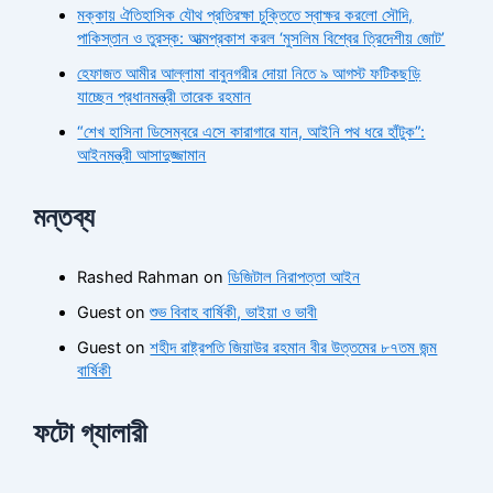
মক্কায় ঐতিহাসিক যৌথ প্রতিরক্ষা চুক্তিতে স্বাক্ষর করলো সৌদি,
পাকিস্তান ও তুরস্ক: আত্মপ্রকাশ করল ‘মুসলিম বিশ্বের ত্রিদেশীয় জোট’
হেফাজত আমীর আল্লামা বাবুনগরীর দোয়া নিতে ৯ আগস্ট ফটিকছড়ি
যাচ্ছেন প্রধানমন্ত্রী তারেক রহমান
“শেখ হাসিনা ডিসেম্বরে এসে কারাগারে যান, আইনি পথ ধরে হাঁটুক”:
আইনমন্ত্রী আসাদুজ্জামান
মন্তব্য
Rashed Rahman
on
ডিজিটাল নিরাপত্তা আইন
Guest
on
শুভ বিবাহ বার্ষিকী, ভাইয়া ও ভাবী
Guest
on
শহীদ রাষ্ট্রপতি জিয়াউর রহমান বীর উত্তমের ৮৭তম জন্ম
বার্ষিকী
ফটো গ্যালারী