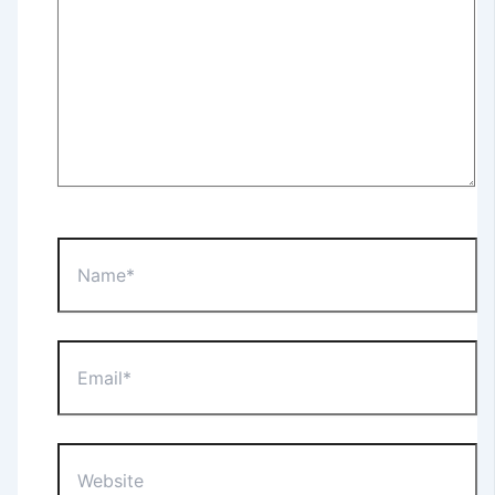
Name*
Email*
Website