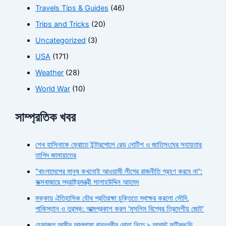
Travels Tips & Guides
(46)
Trips and Tricks
(20)
Uncategorized
(3)
USA
(171)
Weather
(28)
World War
(10)
সাম্প্রতিক খবর
শেখ হাসিনাকে ফেরাতে ইন্টারপোলে রেড নোটিশ ও জাতিসংঘের সহায়তার
তাগিদ জামায়াতের
“বাংলাদেশের মানুষ কখনোই আওয়ামী লীগের রাজনীতি গ্রহণ করবে না”:
কক্সবাজারে স্বরাষ্ট্রমন্ত্রী সালাহউদ্দিন আহমদ
মক্কায় ঐতিহাসিক যৌথ প্রতিরক্ষা চুক্তিতে স্বাক্ষর করলো সৌদি,
পাকিস্তান ও তুরস্ক: আত্মপ্রকাশ করল ‘মুসলিম বিশ্বের ত্রিদেশীয় জোট’
হেফাজত আমীর আল্লামা বাবুনগরীর দোয়া নিতে ৯ আগস্ট ফটিকছড়ি