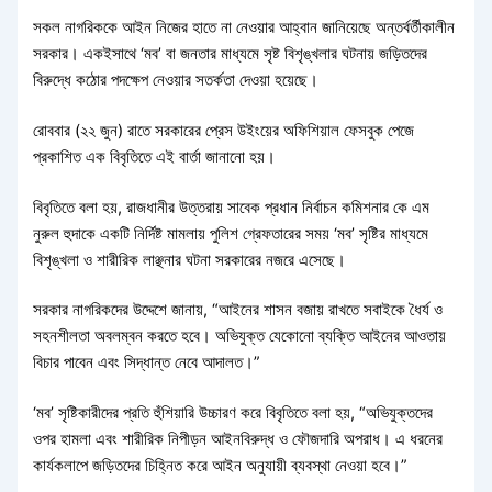
সকল নাগরিককে আইন নিজের হাতে না নেওয়ার আহ্বান জানিয়েছে অন্তর্বর্তীকালীন
সরকার। একইসাথে ‘মব’ বা জনতার মাধ্যমে সৃষ্ট বিশৃঙ্খলার ঘটনায় জড়িতদের
বিরুদ্ধে কঠোর পদক্ষেপ নেওয়ার সতর্কতা দেওয়া হয়েছে।
রোববার (২২ জুন) রাতে সরকারের প্রেস উইংয়ের অফিশিয়াল ফেসবুক পেজে
প্রকাশিত এক বিবৃতিতে এই বার্তা জানানো হয়।
বিবৃতিতে বলা হয়, রাজধানীর উত্তরায় সাবেক প্রধান নির্বাচন কমিশনার কে এম
নুরুল হুদাকে একটি নির্দিষ্ট মামলায় পুলিশ গ্রেফতারের সময় ‘মব’ সৃষ্টির মাধ্যমে
বিশৃঙ্খলা ও শারীরিক লাঞ্ছনার ঘটনা সরকারের নজরে এসেছে।
সরকার নাগরিকদের উদ্দেশে জানায়, “আইনের শাসন বজায় রাখতে সবাইকে ধৈর্য ও
সহনশীলতা অবলম্বন করতে হবে। অভিযুক্ত যেকোনো ব্যক্তি আইনের আওতায়
বিচার পাবেন এবং সিদ্ধান্ত নেবে আদালত।”
‘মব’ সৃষ্টিকারীদের প্রতি হুঁশিয়ারি উচ্চারণ করে বিবৃতিতে বলা হয়, “অভিযুক্তদের
ওপর হামলা এবং শারীরিক নিপীড়ন আইনবিরুদ্ধ ও ফৌজদারি অপরাধ। এ ধরনের
কার্যকলাপে জড়িতদের চিহ্নিত করে আইন অনুযায়ী ব্যবস্থা নেওয়া হবে।”