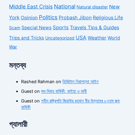
National
Middle East Crisis
New
Natural disaster
Politics
York
Probash Jibon
Opinion
Religious Life
Sports
Travels Tips & Guides
Special News
Scam
USA
Trips and Tricks
Weather
Uncategorized
World
War
মন্তব্য
Rashed Rahman
on
ডিজিটাল নিরাপত্তা আইন
Guest
on
শুভ বিবাহ বার্ষিকী, ভাইয়া ও ভাবী
Guest
on
শহীদ রাষ্ট্রপতি জিয়াউর রহমান বীর উত্তমের ৮৭তম জন্ম
বার্ষিকী
গ্যালারী