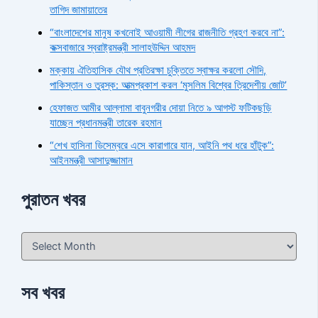
তাগিদ জামায়াতের
“বাংলাদেশের মানুষ কখনোই আওয়ামী লীগের রাজনীতি গ্রহণ করবে না”:
কক্সবাজারে স্বরাষ্ট্রমন্ত্রী সালাহউদ্দিন আহমদ
মক্কায় ঐতিহাসিক যৌথ প্রতিরক্ষা চুক্তিতে স্বাক্ষর করলো সৌদি,
পাকিস্তান ও তুরস্ক: আত্মপ্রকাশ করল ‘মুসলিম বিশ্বের ত্রিদেশীয় জোট’
হেফাজত আমীর আল্লামা বাবুনগরীর দোয়া নিতে ৯ আগস্ট ফটিকছড়ি
যাচ্ছেন প্রধানমন্ত্রী তারেক রহমান
“শেখ হাসিনা ডিসেম্বরে এসে কারাগারে যান, আইনি পথ ধরে হাঁটুক”:
আইনমন্ত্রী আসাদুজ্জামান
পুরাতন খবর
সব খবর