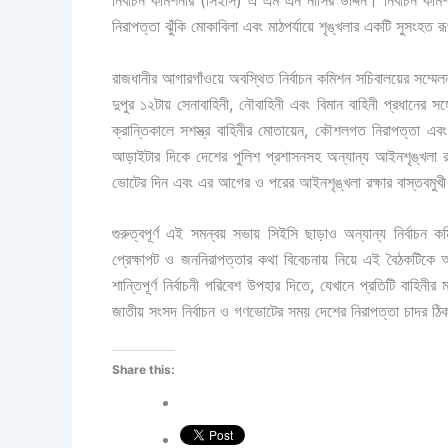
নির্বাচন কমিশনার (সিইসি) এ এম এন নাসির উদ্দিন। নির্বাচন কমি
নিরাপত্তা ঝুঁকি মোকাবিলা এবং মাঠপর্যায়ে শৃঙ্খলার একটি সুসংহত 
রাজধানীর আগারগাঁওয়ে অবস্থিত নির্বাচন কমিশন সচিবালয়ের সম্মেল
দুপুর ১২টায় সেনাবাহিনী, নৌবাহিনী এবং বিমান বাহিনী প্রধানের স
ক্রান্তিকালে সশস্ত্র বাহিনীর মোতায়েন, কৌশলগত নিরাপত্তা এবং ম
আড়াইটার দিকে দেশের পুলিশ প্রশাসনসহ অন্যান্য আইনশৃঙ্খলা রক্ষ
ভোটের দিন এবং এর আগের ও পরের আইনশৃঙ্খলা রক্ষার বাস্তবমুখী চ
গুরুত্বপূর্ণ এই সমন্বয় সভায় সিইসি ছাড়াও অন্যান্য নির্বাচন
প্রেক্ষাপট ও জননিরাপত্তার কথা বিবেচনায় নিয়ে এই বৈঠকটিকে অত্য
শান্তিপূর্ণ নির্বাচনী পরিবেশ উপহার দিতে, যেখানে প্রতিটি বাহিন
জাতীয় সংসদ নির্বাচন ও গণভোটের সময় দেশের নিরাপত্তা চাদর ঠিক
Share this: