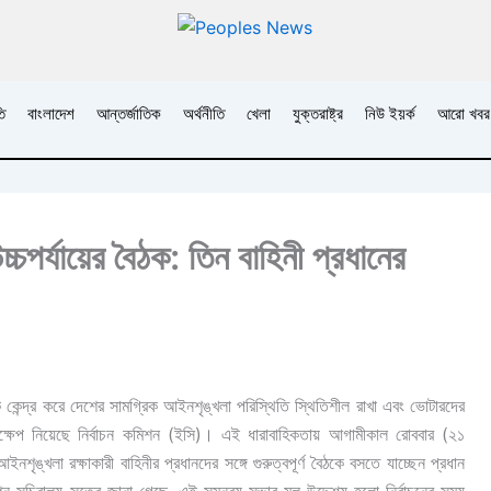
ি
বাংলাদেশ
আন্তর্জাতিক
অর্থনীতি
খেলা
যুক্তরাষ্ট্র
নিউ ইয়র্ক
আরো খবর
্চপর্যায়ের বৈঠক: তিন বাহিনী প্রধানের
্দ্র করে দেশের সামগ্রিক আইনশৃঙ্খলা পরিস্থিতি স্থিতিশীল রাখা এবং ভোটারদের
দক্ষেপ নিয়েছে নির্বাচন কমিশন (ইসি)। এই ধারাবাহিকতায় আগামীকাল রোববার (২১
আইনশৃঙ্খলা রক্ষাকারী বাহিনীর প্রধানদের সঙ্গে গুরুত্বপূর্ণ বৈঠকে বসতে যাচ্ছেন প্রধান