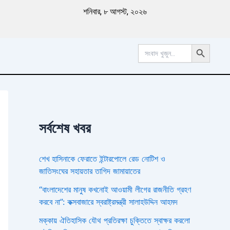
পু
শনিবার, ৮ আগস্ট, ২০২৬
রা
ত
ন
Search Button
খ
Search
for:
ব
র
সর্বশেষ খবর
শেখ হাসিনাকে ফেরাতে ইন্টারপোলে রেড নোটিশ ও
জাতিসংঘের সহায়তার তাগিদ জামায়াতের
“বাংলাদেশের মানুষ কখনোই আওয়ামী লীগের রাজনীতি গ্রহণ
করবে না”: কক্সবাজারে স্বরাষ্ট্রমন্ত্রী সালাহউদ্দিন আহমদ
মক্কায় ঐতিহাসিক যৌথ প্রতিরক্ষা চুক্তিতে স্বাক্ষর করলো