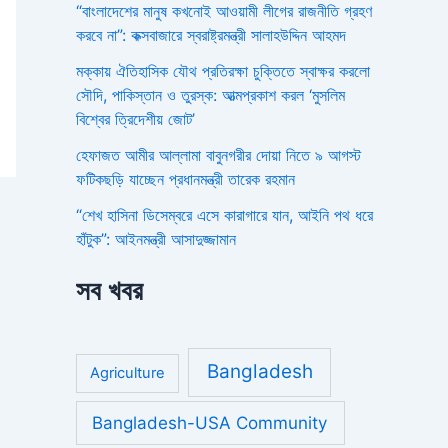
“বাংলাদেশের মানুষ কখনোই আওয়ামী লীগের রাজনীতি গ্রহণ
করবে না”: কক্সবাজারে স্বরাষ্ট্রমন্ত্রী সালাহউদ্দিন আহমদ
মক্কায় ঐতিহাসিক যৌথ প্রতিরক্ষা চুক্তিতে স্বাক্ষর করলো
সৌদি, পাকিস্তান ও তুরস্ক: আত্মপ্রকাশ করল ‘মুসলিম
বিশ্বের ত্রিদেশীয় জোট’
হেফাজত আমীর আল্লামা বাবুনগরীর দোয়া নিতে ৯ আগস্ট
ফটিকছড়ি যাচ্ছেন প্রধানমন্ত্রী তারেক রহমান
“শেখ হাসিনা ডিসেম্বরে এসে কারাগারে যান, আইনি পথ ধরে
হাঁটুক”: আইনমন্ত্রী আসাদুজ্জামান
সব খবর
Bangladesh
Agriculture
Bangladesh-USA Community