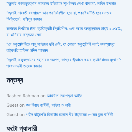
“জুলাই গণঅভ্যুত্থান আমাদের ইতিহাসে স্বর্ণাক্ষরে লেখা থাকবে”: নাহিদ ইসলাম
“জুলাই-পরবর্তী বাংলাদেশ আর পরনির্ভরশীল হবে না, পররাষ্ট্রনীতি হবে সমতার
ভিত্তিতে”: খলিলুর রহমান
ডলারের বিপরীতে টাকা ব্যতিক্রমী স্থিতিশীল: এক বছরে অবমূল্যায়ন মাত্র ০.৫৯%,
যা এশিয়ায় অন্যতম সেরা
“যে ডকুমেন্টারিতে আবু সাঈদের ছবি নেই, তা কোনো ডকুমেন্টারি নয়”: ভারপ্রাপ্ত
রাষ্ট্রপতি হাফিজ উদ্দিন আহমদ
“জুলাই অভ্যুত্থানের মহানায়ক জনগণ, জাদুঘর উন্মোচন করবে ফ্যাসিবাদের মুখোশ”:
প্রধানমন্ত্রী তারেক রহমান
মন্তব্য
Rashed Rahman
on
ডিজিটাল নিরাপত্তা আইন
Guest
on
শুভ বিবাহ বার্ষিকী, ভাইয়া ও ভাবী
Guest
on
শহীদ রাষ্ট্রপতি জিয়াউর রহমান বীর উত্তমের ৮৭তম জন্ম বার্ষিকী
ফটো গ্যালারী