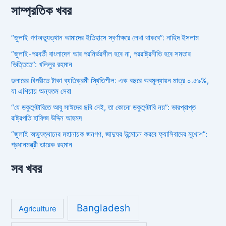
সাম্প্রতিক খবর
“জুলাই গণঅভ্যুত্থান আমাদের ইতিহাসে স্বর্ণাক্ষরে লেখা থাকবে”: নাহিদ ইসলাম
“জুলাই-পরবর্তী বাংলাদেশ আর পরনির্ভরশীল হবে না, পররাষ্ট্রনীতি হবে সমতার
ভিত্তিতে”: খলিলুর রহমান
ডলারের বিপরীতে টাকা ব্যতিক্রমী স্থিতিশীল: এক বছরে অবমূল্যায়ন মাত্র ০.৫৯%,
যা এশিয়ায় অন্যতম সেরা
“যে ডকুমেন্টারিতে আবু সাঈদের ছবি নেই, তা কোনো ডকুমেন্টারি নয়”: ভারপ্রাপ্ত
রাষ্ট্রপতি হাফিজ উদ্দিন আহমদ
“জুলাই অভ্যুত্থানের মহানায়ক জনগণ, জাদুঘর উন্মোচন করবে ফ্যাসিবাদের মুখোশ”:
প্রধানমন্ত্রী তারেক রহমান
সব খবর
Bangladesh
Agriculture