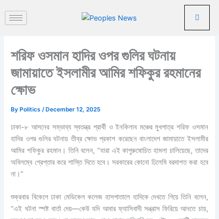
পু
Skip
রা
to
ত
content
ন
খ
শরিফ ওসমান হাদির ওপর গুলির ঘটনায়
ব
র
জামায়াতে ইসলামীর আমির শফিকুর রহমানের
ক্ষোভ
By
Politics
/
December 12, 2025
ঢাকা-৮ আসনের সম্ভাব্য স্বতন্ত্র প্রার্থী ও ইনকিলাব মঞ্চের মুখপাত্র শরিফ ওসমান
হাদির ওপর গুলির ঘটনায় তীব্র ক্ষোভ প্রকাশ করেছেন বাংলাদেশ জামায়াতে ইসলামীর
আমির শফিকুর রহমান। তিনি বলেন, “যারা এই কাপুরুষোচিত হামলা চালিয়েছে, তাদের
অবিলম্বে গ্রেপ্তার করে শাস্তি দিতে হবে। সরকারের কোনো ঢিলেমি বরদাশত করা হবে
না।”
শুক্রবার বিকেলে ঢাকা মেডিকেল কলেজ হাসপাতালে হাদিকে দেখতে গিয়ে তিনি বলেন,
“এই ঘটনা স্পষ্ট বার্তা দেয়—কেউ যদি আবার ফ্যাসিবাদী সন্ত্রাস ফিরিয়ে আনতে চায়,