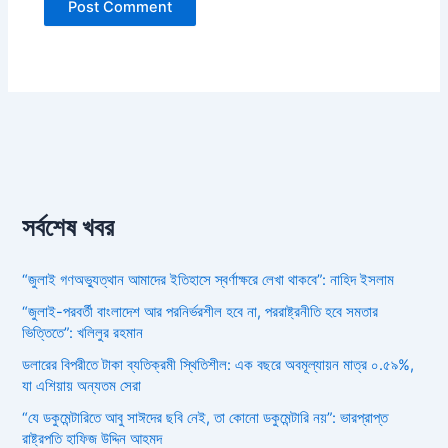
সর্বশেষ খবর
“জুলাই গণঅভ্যুত্থান আমাদের ইতিহাসে স্বর্ণাক্ষরে লেখা থাকবে”: নাহিদ ইসলাম
“জুলাই-পরবর্তী বাংলাদেশ আর পরনির্ভরশীল হবে না, পররাষ্ট্রনীতি হবে সমতার
ভিত্তিতে”: খলিলুর রহমান
ডলারের বিপরীতে টাকা ব্যতিক্রমী স্থিতিশীল: এক বছরে অবমূল্যায়ন মাত্র ০.৫৯%,
যা এশিয়ায় অন্যতম সেরা
“যে ডকুমেন্টারিতে আবু সাঈদের ছবি নেই, তা কোনো ডকুমেন্টারি নয়”: ভারপ্রাপ্ত
রাষ্ট্রপতি হাফিজ উদ্দিন আহমদ