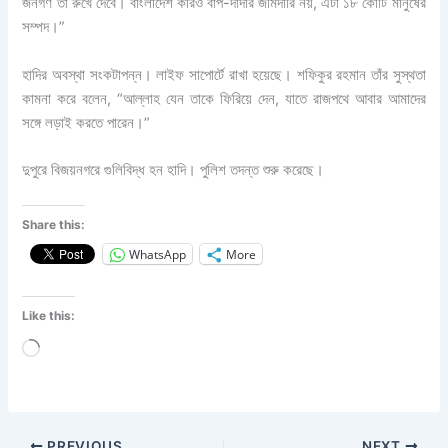
জনগণ তা রুখে দেবে। বাংলাদেশ কারও বাপ-দাদার জমিদারি নয়, এটা ১৮ কোটি মানুষের
সম্পদ।”
হাদির অবস্থা সংকটাপন্ন। লাইফ সাপোর্টে রাখা হয়েছে। শফিকুর রহমান তাঁর সুস্থতা
কামনা করে বলেন, “আল্লাহ যেন তাকে ফিরিয়ে দেন, যাতে রাজপথে আবার আমাদের
সঙ্গে লড়াই করতে পারেন।”
দুপুরে বিজয়নগরে গুলিবিদ্ধ হন হাদি। পুলিশ তদন্ত শুরু করেছে।
Share this:
WhatsApp
More
Like this:
Loading…
PREVIOUS
NEXT