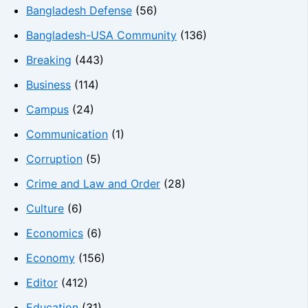
Bangladesh Defense
(56)
Bangladesh-USA Community
(136)
Breaking
(443)
Business
(114)
Campus
(24)
Communication
(1)
Corruption
(5)
Crime and Law and Order
(28)
Culture
(6)
Economics
(6)
Economy
(156)
Editor
(412)
Education
(31)