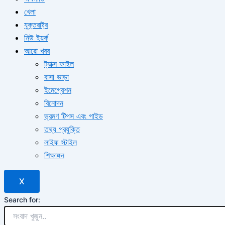
খেলা
যুক্তরাষ্ট্র
নিউ ইয়র্ক
আরো খবর
ট্যাক্স ফাইল
বাসা ভাড়া
ইমেগ্রেশন
বিনোদন
ভ্রমণ টিপস এবং গাইড
তথ্য প্রযুক্তি
লাইফ স্টাইল
শিক্ষাঙ্গন
X
Search for: