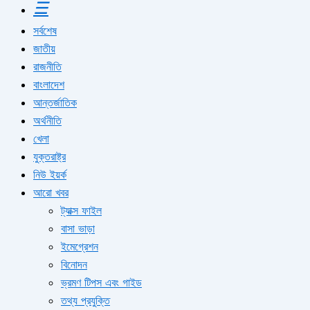
☰
সর্বশেষ
জাতীয়
রাজনীতি
বাংলাদেশ
আন্তর্জাতিক
অর্থনীতি
খেলা
যুক্তরাষ্ট্র
নিউ ইয়র্ক
আরো খবর
ট্যাক্স ফাইল
বাসা ভাড়া
ইমেগ্রেশন
বিনোদন
ভ্রমণ টিপস এবং গাইড
তথ্য প্রযুক্তি