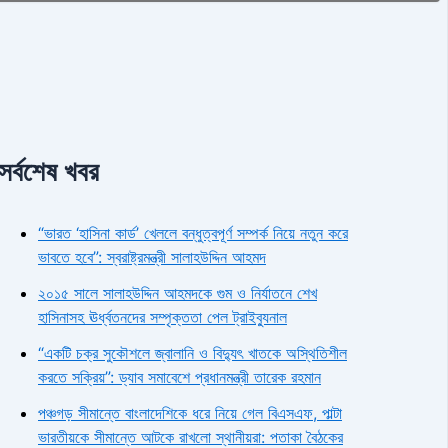
সর্বশেষ খবর
“ভারত ‘হাসিনা কার্ড’ খেললে বন্ধুত্বপূর্ণ সম্পর্ক নিয়ে নতুন করে
ভাবতে হবে”: স্বরাষ্ট্রমন্ত্রী সালাহউদ্দিন আহমদ
২০১৫ সালে সালাহউদ্দিন আহমদকে গুম ও নির্যাতনে শেখ
হাসিনাসহ ঊর্ধ্বতনদের সম্পৃক্ততা পেল ট্রাইব্যুনাল
“একটি চক্র সুকৌশলে জ্বালানি ও বিদ্যুৎ খাতকে অস্থিতিশীল
করতে সক্রিয়”: ড্যাব সমাবেশে প্রধানমন্ত্রী তারেক রহমান
পঞ্চগড় সীমান্তে বাংলাদেশিকে ধরে নিয়ে গেল বিএসএফ, পাল্টা
ভারতীয়কে সীমান্তে আটকে রাখলো স্থানীয়রা: পতাকা বৈঠকের