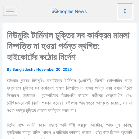
পু
Skip
রা
to
ত
content
ন
খ
নিউমুরিং টার্মিনাল চুক্তির সব কার্যক্রম মামলা
ব
র
নিষ্পত্তি না হওয়া পর্যন্ত স্থগিত:
হাইকোর্টের কঠোর নির্দেশ
By
Bangladesh
/
November 20, 2025
চট্টগ্রাম বন্দরের নিউমুরিং কনটেইনার টার্মিনাল (এনসিটি) বিদেশি কোম্পানির কাছে
হস্তান্তর চুক্তির সব কার্যক্রম মামলা নিষ্পত্তি না হওয়া পর্যন্ত বন্ধ রাখার নির্দেশ
দিয়েছেন হাইকোর্ট। বৃহস্পতিবার বিচারপতি ফাতেমা নজীবের নেতৃত্বাধীন বেঞ্চ
মৌখিকভাবে এই নির্দেশ প্রদান করেন। রাষ্ট্রপক্ষ আদালতকে আশ্বস্ত করেছে, রায় না
হওয়া পর্যন্ত চুক্তির কোনো কার্যক্রম চলবে না।
রিটের পক্ষে শুনানি করেন জ্যেষ্ঠ আইনজীবী জয়নুল আবেদীন, আহসানুল করিম,
ব্যারিস্টার মাহবুব উদ্দিন খোকন ও বারিস্টার কায়সার কামাল। রাষ্ট্রপক্ষে ছিলেন অ্যাটর্নি