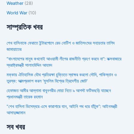
Weather
(28)
World War
(10)
সাম্প্রতিক খবর
শেখ হাসিনাকে ফেরাতে ইন্টারপোলে রেড নোটিশ ও জাতিসংঘের সহায়তার তাগিদ
জামায়াতের
“বাংলাদেশের মানুষ কখনোই আওয়ামী লীগের রাজনীতি গ্রহণ করবে না”: কক্সবাজারে
স্বরাষ্ট্রমন্ত্রী সালাহউদ্দিন আহমদ
মক্কায় ঐতিহাসিক যৌথ প্রতিরক্ষা চুক্তিতে স্বাক্ষর করলো সৌদি, পাকিস্তান ও
তুরস্ক: আত্মপ্রকাশ করল ‘মুসলিম বিশ্বের ত্রিদেশীয় জোট’
হেফাজত আমীর আল্লামা বাবুনগরীর দোয়া নিতে ৯ আগস্ট ফটিকছড়ি যাচ্ছেন
প্রধানমন্ত্রী তারেক রহমান
“শেখ হাসিনা ডিসেম্বরে এসে কারাগারে যান, আইনি পথ ধরে হাঁটুক”: আইনমন্ত্রী
আসাদুজ্জামান
সব খবর