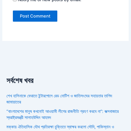
সর্বশেষ খবর
শেখ হাসিনাকে ফেরাতে ইন্টারপোলে রেড নোটিশ ও জাতিসংঘের সহায়তার তাগিদ
জামায়াতের
“বাংলাদেশের মানুষ কখনোই আওয়ামী লীগের রাজনীতি গ্রহণ করবে না”: কক্সবাজারে
স্বরাষ্ট্রমন্ত্রী সালাহউদ্দিন আহমদ
মক্কায় ঐতিহাসিক যৌথ প্রতিরক্ষা চুক্তিতে স্বাক্ষর করলো সৌদি, পাকিস্তান ও