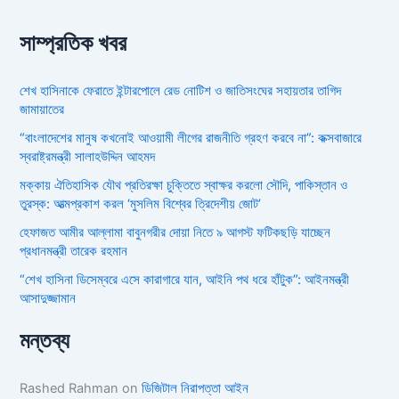
সাম্প্রতিক খবর
শেখ হাসিনাকে ফেরাতে ইন্টারপোলে রেড নোটিশ ও জাতিসংঘের সহায়তার তাগিদ
জামায়াতের
“বাংলাদেশের মানুষ কখনোই আওয়ামী লীগের রাজনীতি গ্রহণ করবে না”: কক্সবাজারে
স্বরাষ্ট্রমন্ত্রী সালাহউদ্দিন আহমদ
মক্কায় ঐতিহাসিক যৌথ প্রতিরক্ষা চুক্তিতে স্বাক্ষর করলো সৌদি, পাকিস্তান ও
তুরস্ক: আত্মপ্রকাশ করল ‘মুসলিম বিশ্বের ত্রিদেশীয় জোট’
হেফাজত আমীর আল্লামা বাবুনগরীর দোয়া নিতে ৯ আগস্ট ফটিকছড়ি যাচ্ছেন
প্রধানমন্ত্রী তারেক রহমান
“শেখ হাসিনা ডিসেম্বরে এসে কারাগারে যান, আইনি পথ ধরে হাঁটুক”: আইনমন্ত্রী
আসাদুজ্জামান
মন্তব্য
Rashed Rahman
on
ডিজিটাল নিরাপত্তা আইন