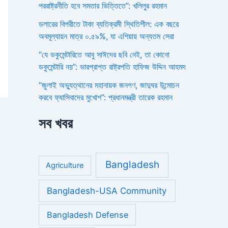
পররাষ্ট্রনীতি হবে সমতার ভিত্তিতে”: খলিলুর রহমান
ডলারের বিপরীতে টাকা ব্যতিক্রমী স্থিতিশীল: এক বছরে
অবমূল্যায়ন মাত্র ০.৫৯%, যা এশিয়ায় অন্যতম সেরা
“যে ডকুমেন্টারিতে আবু সাঈদের ছবি নেই, তা কোনো
ডকুমেন্টারি নয়”: ভারপ্রাপ্ত রাষ্ট্রপতি হাফিজ উদ্দিন আহমদ
“জুলাই অভ্যুত্থানের মহানায়ক জনগণ, জাদুঘর উন্মোচন
করবে ফ্যাসিবাদের মুখোশ”: প্রধানমন্ত্রী তারেক রহমান
সব খবর
Bangladesh
Agriculture
Bangladesh-USA Community
Bangladesh Defense