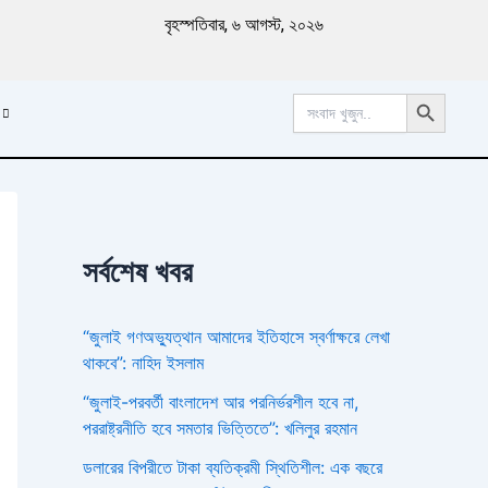
পু
বৃহস্পতিবার, ৬ আগস্ট, ২০২৬
রা
ত
ন
Search Button
খ
Search
for:
ব
র
সর্বশেষ খবর
“জুলাই গণঅভ্যুত্থান আমাদের ইতিহাসে স্বর্ণাক্ষরে লেখা
থাকবে”: নাহিদ ইসলাম
“জুলাই-পরবর্তী বাংলাদেশ আর পরনির্ভরশীল হবে না,
পররাষ্ট্রনীতি হবে সমতার ভিত্তিতে”: খলিলুর রহমান
ডলারের বিপরীতে টাকা ব্যতিক্রমী স্থিতিশীল: এক বছরে