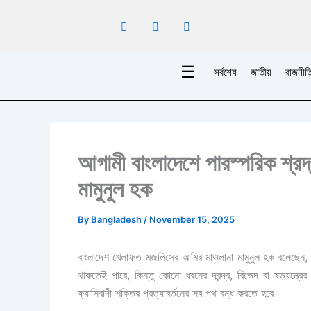
Skip
to
content
☰
সর্বশেষ
জাতীয়
রাজনীত
আগামী বাংলাদেশে পারস্পরিক শ্রদ্ধ
মামুনুল হক
By
Bangladesh
/
November 15, 2025
বাংলাদেশ খেলাফত মজলিসের আমির মাওলানা মামুনুল হক বলেছেন, আগ
থাকতেই পারে, কিন্তু কোনো ধরনের দ্বন্দ্ব, বিভেদ বা ষড়যন্ত
ফ্যাসিবাদী শক্তির প্রত্যাবর্তনের সব পথ বন্ধ করতে হবে।