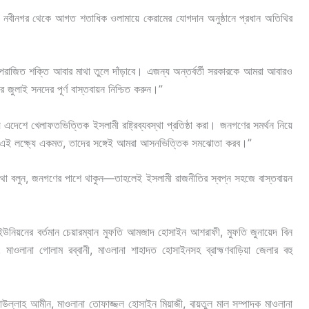
বাড়িয়ার নবীনগর থেকে আগত শতাধিক ওলামায়ে কেরামের যোগদান অনুষ্ঠানে প্রধান অতিথির
 পরাজিত শক্তি আবার মাথা তুলে দাঁড়াবে। এজন্য অন্তর্বর্তী সরকারকে আমরা আবারও
জুলাই সনদের পূর্ণ বাস্তবায়ন নিশ্চিত করুন।”
য এদেশে খেলাফতভিত্তিক ইসলামী রাষ্ট্রব্যবস্থা প্রতিষ্ঠা করা। জনগণের সমর্থন নিয়ে
ারা এই লক্ষ্যে একমত, তাদের সঙ্গেই আমরা আসনভিত্তিক সমঝোতা করব।”
় কথা বলুন, জনগণের পাশে থাকুন—তাহলেই ইসলামী রাজনীতির স্বপ্ন সহজে বাস্তবায়ন
উনিয়নের বর্তমান চেয়ারম্যান মুফতি আমজাদ হোসাইন আশরাফী, মুফতি জুনায়েদ বিন
ওলানা গোলাম রব্বানী, মাওলানা শাহাদত হোসাইনসহ ব্রাহ্মণবাড়িয়া জেলার বহু
াউল্লাহ আমীন, মাওলানা তোফাজ্জল হোসাইন মিয়াজী, বায়তুল মাল সম্পাদক মাওলানা