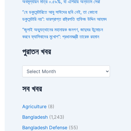
অবমূল্যায়ন মাত্র ০.৫৯%, যা এশিয়ায় অন্যতম সেরা
“যে ডকুমেন্টারিতে আবু সাঈদের ছবি নেই, তা কোনো
ডকুমেন্টারি নয়”: ভারপ্রাপ্ত রাষ্ট্রপতি হাফিজ উদ্দিন আহমদ
“জুলাই অভ্যুত্থানের মহানায়ক জনগণ, জাদুঘর উন্মোচন
করবে ফ্যাসিবাদের মুখোশ”: প্রধানমন্ত্রী তারেক রহমান
পুরাতন খবর
সব খবর
Agriculture
(8)
Bangladesh
(1,243)
Bangladesh Defense
(55)