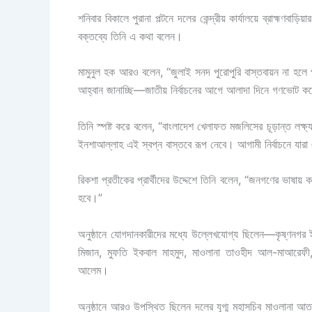
শনিবার বিকালে পুরানা পল্টনে দলের কেন্দ্রীয় কার্যালয়ে ব্রাহ্মণ
বক্তব্যে তিনি এ কথা বলেন।
মামুনুল হক আরও বলেন, “জুলাই সনদ পুরোপুরি বাস্তবায়ন না হলে
আহ্বান জানাচ্ছি—জাতীয় নির্বাচনের আগে আলাদা দিনে গণভোট করে 
তিনি স্পষ্ট করে বলেন, “বাংলাদেশ খেলাফত মজলিসের চূড়ান্ত লক্ষ্
ইনশাআল্লাহ এই স্বপ্ন বাস্তবে রূপ নেবে। আগামী নির্বাচনে য
রিকশা প্রতীকের প্রার্থীদের উদ্দেশে তিনি বলেন, “জনগণের ভাষায
হবে।”
অনুষ্ঠানে যোগদানকারীদের মধ্যে উল্লেখযোগ্য ছিলেন—কৃষ্ণনগর ই
মিজান, মুফতি ইকবাল মাহমুদ, মাওলানা তাওহীদ আল-মাআরেফী, মা
আলেম।
অনুষ্ঠানে আরও উপস্থিত ছিলেন দলের যুগ্ম মহাসচিব মাওলানা আত