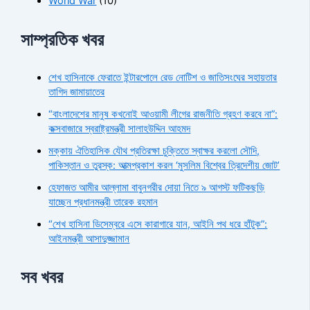
World War
(10)
সাম্প্রতিক খবর
শেখ হাসিনাকে ফেরাতে ইন্টারপোলে রেড নোটিশ ও জাতিসংঘের সহায়তার
তাগিদ জামায়াতের
“বাংলাদেশের মানুষ কখনোই আওয়ামী লীগের রাজনীতি গ্রহণ করবে না”:
কক্সবাজারে স্বরাষ্ট্রমন্ত্রী সালাহউদ্দিন আহমদ
মক্কায় ঐতিহাসিক যৌথ প্রতিরক্ষা চুক্তিতে স্বাক্ষর করলো সৌদি,
পাকিস্তান ও তুরস্ক: আত্মপ্রকাশ করল ‘মুসলিম বিশ্বের ত্রিদেশীয় জোট’
হেফাজত আমীর আল্লামা বাবুনগরীর দোয়া নিতে ৯ আগস্ট ফটিকছড়ি
যাচ্ছেন প্রধানমন্ত্রী তারেক রহমান
“শেখ হাসিনা ডিসেম্বরে এসে কারাগারে যান, আইনি পথ ধরে হাঁটুক”:
আইনমন্ত্রী আসাদুজ্জামান
সব খবর