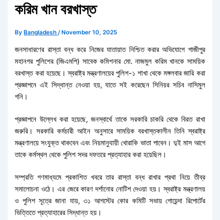
করিম খান বরখাস্ত
By
Bangladesh
/
November 10, 2025
জনসাধারণের রাস্তা বন্ধ করে নিজের যাতায়াত নিশ্চিত করার অভিযোগে গাজীপুর
মহানগর পুলিশের (জিএমপি) সাবেক কমিশনার মো. নাজমুল করিম খানকে সাময়িক
বরখাস্ত করা হয়েছে। স্বরাষ্ট্র মন্ত্রণালয়ের পুলিশ-১ শাখা থেকে মঙ্গলবার জারি করা
প্রজ্ঞাপনে এই সিদ্ধান্ত নেওয়া হয়, যাতে সই করেছেন সিনিয়র সচিব নাসিমুল
গনি।
প্রজ্ঞাপনে উল্লেখ করা হয়েছে, জনস্বার্থে তাকে সরকারি চাকরি থেকে বিরত রাখা
জরুরি। সরকারি কর্মচারী আইন অনুসারে সাময়িক বরখাস্তকালীন তিনি স্বরাষ্ট্র
মন্ত্রণালয়ে সংযুক্ত থাকবেন এবং নিয়মানুযায়ী খোরাকি ভাতা পাবেন। দুই মাস আগে
তাকে কর্মস্থল থেকে পুলিশ সদর দফতরে প্রত্যাহার করা হয়েছিল।
সম্প্রতি গণমাধ্যমে প্রকাশিত খবরে তার রাস্তা বন্ধ রাখার প্রথা নিয়ে তীব্র
সমালোচনা ওঠে। এর জেরে কারণ দর্শানোর নোটিশ দেওয়া হয়। স্বরাষ্ট্র মন্ত্রণালয়
ও পুলিশ সূত্রে জানা যায়, ৩১ আগস্টের কোর কমিটি সভায় গোয়েন্দা রিপোর্টের
ভিত্তিতে প্রত্যাহারের সিদ্ধান্ত হয়।