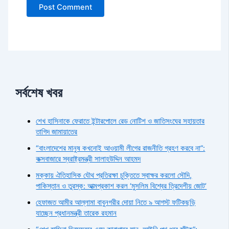
সর্বশেষ খবর
শেখ হাসিনাকে ফেরাতে ইন্টারপোলে রেড নোটিশ ও জাতিসংঘের সহায়তার
তাগিদ জামায়াতের
“বাংলাদেশের মানুষ কখনোই আওয়ামী লীগের রাজনীতি গ্রহণ করবে না”:
কক্সবাজারে স্বরাষ্ট্রমন্ত্রী সালাহউদ্দিন আহমদ
মক্কায় ঐতিহাসিক যৌথ প্রতিরক্ষা চুক্তিতে স্বাক্ষর করলো সৌদি,
পাকিস্তান ও তুরস্ক: আত্মপ্রকাশ করল ‘মুসলিম বিশ্বের ত্রিদেশীয় জোট’
হেফাজত আমীর আল্লামা বাবুনগরীর দোয়া নিতে ৯ আগস্ট ফটিকছড়ি
যাচ্ছেন প্রধানমন্ত্রী তারেক রহমান