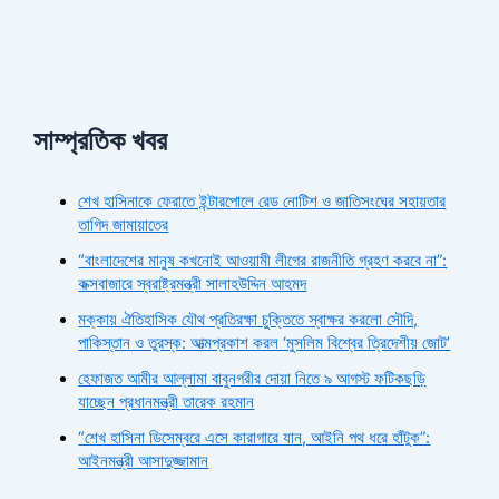
সাম্প্রতিক খবর
শেখ হাসিনাকে ফেরাতে ইন্টারপোলে রেড নোটিশ ও জাতিসংঘের সহায়তার
তাগিদ জামায়াতের
“বাংলাদেশের মানুষ কখনোই আওয়ামী লীগের রাজনীতি গ্রহণ করবে না”:
কক্সবাজারে স্বরাষ্ট্রমন্ত্রী সালাহউদ্দিন আহমদ
মক্কায় ঐতিহাসিক যৌথ প্রতিরক্ষা চুক্তিতে স্বাক্ষর করলো সৌদি,
পাকিস্তান ও তুরস্ক: আত্মপ্রকাশ করল ‘মুসলিম বিশ্বের ত্রিদেশীয় জোট’
হেফাজত আমীর আল্লামা বাবুনগরীর দোয়া নিতে ৯ আগস্ট ফটিকছড়ি
যাচ্ছেন প্রধানমন্ত্রী তারেক রহমান
“শেখ হাসিনা ডিসেম্বরে এসে কারাগারে যান, আইনি পথ ধরে হাঁটুক”:
আইনমন্ত্রী আসাদুজ্জামান