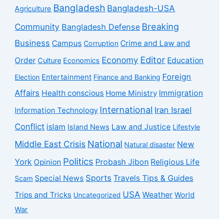
Bangladesh
Bangladesh-USA
Agriculture
Breaking
Community
Bangladesh Defense
Business
Campus
Crime and Law and
Corruption
Economy
Editor
Order
Education
Culture
Economics
Foreign
Entertainment
Election
Finance and Banking
Affairs
Health conscious
Home Ministry
Immigration
International
Iran Israel
Information Technology
Conflict
islam
Law and Justice
Island News
Lifestyle
National
Middle East Crisis
New
Natural disaster
Politics
York
Probash Jibon
Opinion
Religious Life
Sports
Travels Tips & Guides
Special News
Scam
USA
Trips and Tricks
Weather
Uncategorized
World
War