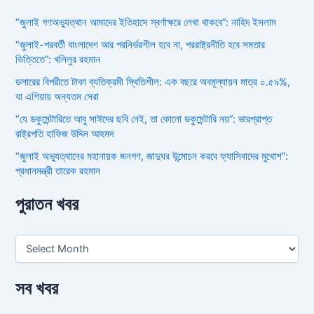
“জুলাই গণঅভ্যুত্থান আমাদের ইতিহাসে স্বর্ণাক্ষরে লেখা থাকবে”: নাহিদ ইসলাম
“জুলাই-পরবর্তী বাংলাদেশ আর পরনির্ভরশীল হবে না, পররাষ্ট্রনীতি হবে সমতার
ভিত্তিতে”: খলিলুর রহমান
ডলারের বিপরীতে টাকা ব্যতিক্রমী স্থিতিশীল: এক বছরে অবমূল্যায়ন মাত্র ০.৫৯%,
যা এশিয়ায় অন্যতম সেরা
“যে ডকুমেন্টারিতে আবু সাঈদের ছবি নেই, তা কোনো ডকুমেন্টারি নয়”: ভারপ্রাপ্ত
রাষ্ট্রপতি হাফিজ উদ্দিন আহমদ
“জুলাই অভ্যুত্থানের মহানায়ক জনগণ, জাদুঘর উন্মোচন করবে ফ্যাসিবাদের মুখোশ”:
প্রধানমন্ত্রী তারেক রহমান
পুরাতন খবর
সব খবর