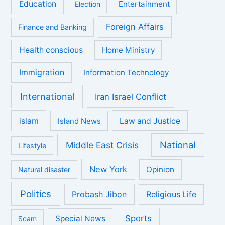
Education
Entertainment
Election
Foreign Affairs
Finance and Banking
Health conscious
Home Ministry
Immigration
Information Technology
International
Iran Israel Conflict
islam
Law and Justice
Island News
National
Middle East Crisis
Lifestyle
New York
Opinion
Natural disaster
Politics
Probash Jibon
Religious Life
Sports
Special News
Scam