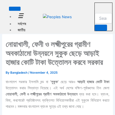
পু
Skip
রা
to
ত
☰
content
ন
খ
সর্বশেষ
ব
জাতীয়
র
রাজনীতি
নোয়াখালী, ফেনী ও লক্ষ্মীপুরের গ্রামীণ
বাংলাদেশ
আন্তর্জাতিক
অবকাঠামো উন্নয়নে সুকুক ছেড়ে আড়াই
অর্থনীতি
হাজার কোটি টাকা উত্তোলন করবে সরকার
খেলা
যুক্তরাষ্ট্র
নিউ
By
Bangladesh
/
November 4, 2025
ইয়র্ক
বাংলাদেশ সরকার ইসলামি বন্ড বা
‘সুকুক’
ছেড়ে আরও
আড়াই হাজার কোটি টাকা
আরো
উত্তোলন করার সিদ্ধান্ত নিয়েছে। এই অর্থ দেশের দক্ষিণ-পূর্বাঞ্চলের তিন জেলা
খবর
নোয়াখালী, ফেনী ও লক্ষ্মীপুরের গ্রামীণ অবকাঠামো উন্নয়নে
ব্যয় করা হবে। ব্যাংক,
বিমা, করপোরেট প্রতিষ্ঠানসহ ব্যক্তিগত বিনিয়োগকারীরা এই সুকুকে বিনিয়োগ করতে
ট্যাক্স ফাইল
পারবেন। মঙ্গলবার বাংলাদেশ ব্যাংক সূত্রে এই তথ্য জানা গেছে।
বাসা ভাড়া
ইমেগ্রেশন