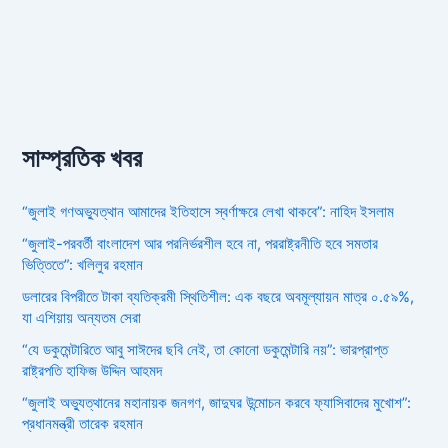
সাম্প্রতিক খবর
“জুলাই গণঅভ্যুত্থান আমাদের ইতিহাসে স্বর্ণাক্ষরে লেখা থাকবে”: নাহিদ ইসলাম
“জুলাই-পরবর্তী বাংলাদেশ আর পরনির্ভরশীল হবে না, পররাষ্ট্রনীতি হবে সমতার
ভিত্তিতে”: খলিলুর রহমান
ডলারের বিপরীতে টাকা ব্যতিক্রমী স্থিতিশীল: এক বছরে অবমূল্যায়ন মাত্র ০.৫৯%,
যা এশিয়ায় অন্যতম সেরা
“যে ডকুমেন্টারিতে আবু সাঈদের ছবি নেই, তা কোনো ডকুমেন্টারি নয়”: ভারপ্রাপ্ত
রাষ্ট্রপতি হাফিজ উদ্দিন আহমদ
“জুলাই অভ্যুত্থানের মহানায়ক জনগণ, জাদুঘর উন্মোচন করবে ফ্যাসিবাদের মুখোশ”:
প্রধানমন্ত্রী তারেক রহমান