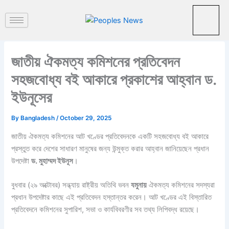
পু
Skip
রা
to
ত
content
ন
খ
ব
জাতীয় ঐকমত্য কমিশনের প্রতিবেদন
র
সহজবোধ্য বই আকারে প্রকাশের আহ্বান ড.
ইউনূসের
By
Bangladesh
/
October 29, 2025
জাতীয় ঐকমত্য কমিশনের আট খণ্ডের প্রতিবেদনকে একটি সহজবোধ্য বই আকারে
প্রস্তুত করে দেশের সাধারণ মানুষের জন্য উন্মুক্ত করার আহ্বান জানিয়েছেন প্রধান
উপদেষ্টা
ড. মুহাম্মদ ইউনূস
।
বুধবার (২৯ অক্টোবর) সন্ধ্যায় রাষ্ট্রীয় অতিথি ভবন
যমুনায়
ঐকমত্য কমিশনের সদস্যরা
প্রধান উপদেষ্টার কাছে এই প্রতিবেদন হস্তান্তর করেন। আট খণ্ডের এই বিস্তারিত
প্রতিবেদনে কমিশনের সুপারিশ, সভা ও কার্যবিবরণীর সব তথ্য লিপিবদ্ধ রয়েছে।