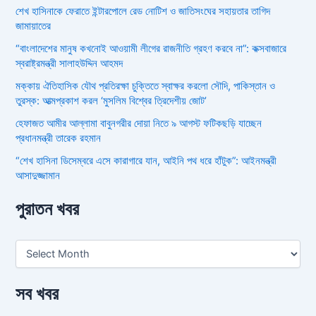
শেখ হাসিনাকে ফেরাতে ইন্টারপোলে রেড নোটিশ ও জাতিসংঘের সহায়তার তাগিদ
জামায়াতের
“বাংলাদেশের মানুষ কখনোই আওয়ামী লীগের রাজনীতি গ্রহণ করবে না”: কক্সবাজারে
স্বরাষ্ট্রমন্ত্রী সালাহউদ্দিন আহমদ
মক্কায় ঐতিহাসিক যৌথ প্রতিরক্ষা চুক্তিতে স্বাক্ষর করলো সৌদি, পাকিস্তান ও
তুরস্ক: আত্মপ্রকাশ করল ‘মুসলিম বিশ্বের ত্রিদেশীয় জোট’
হেফাজত আমীর আল্লামা বাবুনগরীর দোয়া নিতে ৯ আগস্ট ফটিকছড়ি যাচ্ছেন
প্রধানমন্ত্রী তারেক রহমান
“শেখ হাসিনা ডিসেম্বরে এসে কারাগারে যান, আইনি পথ ধরে হাঁটুক”: আইনমন্ত্রী
আসাদুজ্জামান
পুরাতন খবর
সব খবর