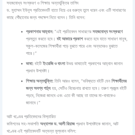
সহজবোধ্য সংস্করণ ও শিক্ষায় অন্তর্ভুক্তির তাগিদ
ড. মুহাম্মদ ইউনূস প্রতিবেদনটি হাতে নিয়ে এর গুরুত্ব তুলে ধরেন এবং এটি সাধারণের
কাছে পৌঁছানোর জন্য পদক্ষেপ নিতে বলেন। তিনি বলেন:
প্রকাশনার আহ্বান:
“এই প্রতিবেদন সাধারণের
সহজবোধ্য সংস্করণে
প্রস্তুত করতে হবে।
বই আকারে প্রকাশ
করতে হবে যাতে সাধারণ মানুষ,
স্কুল-কলেজের শিক্ষার্থীরা পড়ে বুঝতে পারে এবং অন্যদেরও বুঝাতে
পারে।”
ভাষা:
বইটি
ইংরেজি ও বাংলা
উভয় ভাষাতেই প্রকাশের আহ্বান জানান
প্রধান উপদেষ্টা।
শিক্ষায় অন্তর্ভুক্তি:
তিনি আরও বলেন, “ভবিষ্যতে বইটি যেন
শিক্ষার্থীদের
জন্য অবশ্য পাঠ্য
হয়, সেটিও বিবেচনায় রাখতে হবে। তরুণ প্রজন্ম বইটি
পড়বে, নিজেরা জানবে এবং এতে কী আছে তা তাদের মা-বাবাকেও
জানাবে।”
আট খণ্ডের প্রতিবেদনের বিস্তারিত
কমিশনের সহ-সভাপতি
অধ্যাপক ড. আলী রিয়াজ
প্রধান উপদেষ্টাকে জানান, আট
খণ্ডের এই প্রতিবেদনটি অত্যন্ত মূল্যবান দলিল: