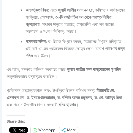
অন্তর্ভুক্ত বিষয়:
এতে
জুলাই জাতীয় সনদ ২০২৫
, কমিশনের কার্যক্রমের
প্রক্রিয়া, প্রেক্ষাপট,
৩০টি রাজনৈতিক দল থেকে প্রাপ্ত লিখিত
প্রস্তাবনা
, সাধারণ মানুষের মতামত, স্প্রেডশিট এবং সব ধরনের
আলোচনা ও সংলাপ লিপিবদ্ধ আছে।
গবেষণার দলিল:
ড. রিয়াজ বিশ্বাস করেন, “আমাদের বিশ্বাস ভবিষ্যতে
এই আট খণ্ডের প্রতিবেদন বিভিন্ন ক্ষেত্রে দেশে-বিদেশে
গবেষণার জন্য
দলিল
হয়ে উঠবে।”
এর আগে, মঙ্গলবার কমিশন সরকারের কাছে
জুলাই জাতীয় সনদ বাস্তবায়নের সুপারিশ
আনুষ্ঠানিকভাবে হস্তান্তর করেছিল।
প্রতিবেদন হস্তান্তরকালে আরও উপস্থিত ছিলেন কমিশন সদস্য
বিচারপতি মো.
এমদাদুল হক
,
ড. ইফতেখারুজ্জামান
,
ড. বদিউল আলম মজুমদার
,
ড. মো. আইয়ুব মিয়া
এবং প্রধান উপদেষ্টার বিশেষ সহকারী
মনির হায়দার
।
Share this:
WhatsApp
More