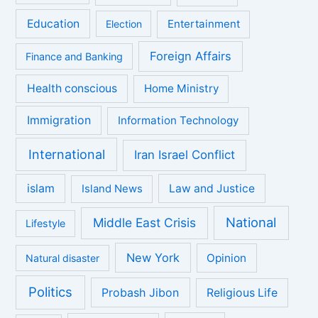
Education
Entertainment
Election
Foreign Affairs
Finance and Banking
Health conscious
Home Ministry
Immigration
Information Technology
International
Iran Israel Conflict
islam
Law and Justice
Island News
National
Middle East Crisis
Lifestyle
New York
Opinion
Natural disaster
Politics
Probash Jibon
Religious Life