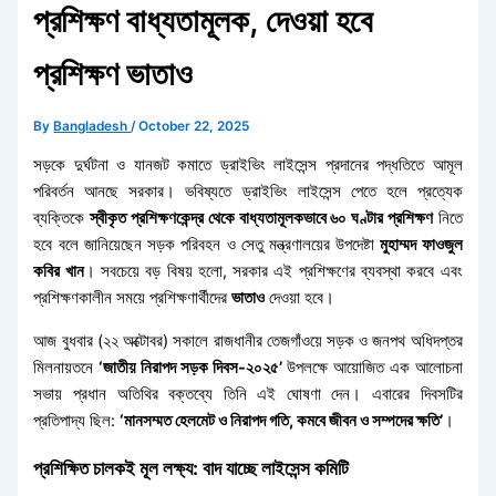
প্রশিক্ষণ বাধ্যতামূলক, দেওয়া হবে
প্রশিক্ষণ ভাতাও
By
Bangladesh
/
October 22, 2025
সড়কে দুর্ঘটনা ও যানজট কমাতে ড্রাইভিং লাইসেন্স প্রদানের পদ্ধতিতে আমূল
পরিবর্তন আনছে সরকার। ভবিষ্যতে ড্রাইভিং লাইসেন্স পেতে হলে প্রত্যেক
ব্যক্তিকে
স্বীকৃত প্রশিক্ষণকেন্দ্র থেকে বাধ্যতামূলকভাবে ৬০ ঘণ্টার প্রশিক্ষণ
নিতে
হবে বলে জানিয়েছেন সড়ক পরিবহন ও সেতু মন্ত্রণালয়ের উপদেষ্টা
মুহাম্মদ ফাওজুল
কবির খান
। সবচেয়ে বড় বিষয় হলো, সরকার এই প্রশিক্ষণের ব্যবস্থা করবে এবং
প্রশিক্ষণকালীন সময়ে প্রশিক্ষণার্থীদের
ভাতাও
দেওয়া হবে।
আজ বুধবার (২২ অক্টোবর) সকালে রাজধানীর তেজগাঁওয়ে সড়ক ও জনপথ অধিদপ্তর
মিলনায়তনে
‘জাতীয় নিরাপদ সড়ক দিবস-২০২৫’
উপলক্ষে আয়োজিত এক আলোচনা
সভায় প্রধান অতিথির বক্তব্যে তিনি এই ঘোষণা দেন। এবারের দিবসটির
প্রতিপাদ্য ছিল:
‘মানসম্মত হেলমেট ও নিরাপদ গতি, কমবে জীবন ও সম্পদের ক্ষতি’
।
প্রশিক্ষিত চালকই মূল লক্ষ্য: বাদ যাচ্ছে লাইসেন্স কমিটি