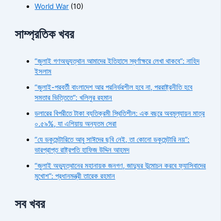
World War
(10)
সাম্প্রতিক খবর
“জুলাই গণঅভ্যুত্থান আমাদের ইতিহাসে স্বর্ণাক্ষরে লেখা থাকবে”: নাহিদ
ইসলাম
“জুলাই-পরবর্তী বাংলাদেশ আর পরনির্ভরশীল হবে না, পররাষ্ট্রনীতি হবে
সমতার ভিত্তিতে”: খলিলুর রহমান
ডলারের বিপরীতে টাকা ব্যতিক্রমী স্থিতিশীল: এক বছরে অবমূল্যায়ন মাত্র
০.৫৯%, যা এশিয়ায় অন্যতম সেরা
“যে ডকুমেন্টারিতে আবু সাঈদের ছবি নেই, তা কোনো ডকুমেন্টারি নয়”:
ভারপ্রাপ্ত রাষ্ট্রপতি হাফিজ উদ্দিন আহমদ
“জুলাই অভ্যুত্থানের মহানায়ক জনগণ, জাদুঘর উন্মোচন করবে ফ্যাসিবাদের
মুখোশ”: প্রধানমন্ত্রী তারেক রহমান
সব খবর