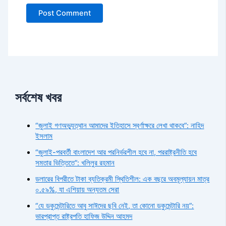
সর্বশেষ খবর
“জুলাই গণঅভ্যুত্থান আমাদের ইতিহাসে স্বর্ণাক্ষরে লেখা থাকবে”: নাহিদ
ইসলাম
“জুলাই-পরবর্তী বাংলাদেশ আর পরনির্ভরশীল হবে না, পররাষ্ট্রনীতি হবে
সমতার ভিত্তিতে”: খলিলুর রহমান
ডলারের বিপরীতে টাকা ব্যতিক্রমী স্থিতিশীল: এক বছরে অবমূল্যায়ন মাত্র
০.৫৯%, যা এশিয়ায় অন্যতম সেরা
“যে ডকুমেন্টারিতে আবু সাঈদের ছবি নেই, তা কোনো ডকুমেন্টারি নয়”:
ভারপ্রাপ্ত রাষ্ট্রপতি হাফিজ উদ্দিন আহমদ