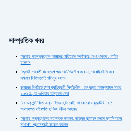
সাম্প্রতিক খবর
“জুলাই গণঅভ্যুত্থান আমাদের ইতিহাসে স্বর্ণাক্ষরে লেখা থাকবে”: নাহিদ
ইসলাম
“জুলাই-পরবর্তী বাংলাদেশ আর পরনির্ভরশীল হবে না, পররাষ্ট্রনীতি হবে
সমতার ভিত্তিতে”: খলিলুর রহমান
ডলারের বিপরীতে টাকা ব্যতিক্রমী স্থিতিশীল: এক বছরে অবমূল্যায়ন মাত্র
০.৫৯%, যা এশিয়ায় অন্যতম সেরা
“যে ডকুমেন্টারিতে আবু সাঈদের ছবি নেই, তা কোনো ডকুমেন্টারি নয়”:
ভারপ্রাপ্ত রাষ্ট্রপতি হাফিজ উদ্দিন আহমদ
“জুলাই অভ্যুত্থানের মহানায়ক জনগণ, জাদুঘর উন্মোচন করবে ফ্যাসিবাদের
মুখোশ”: প্রধানমন্ত্রী তারেক রহমান