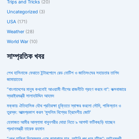
Trips and Tricks
(20)
Uncategorized
(3)
USA
(171)
Weather
(28)
World War
(10)
সাম্প্রতিক খবর
শেখ হাসিনাকে ফেরাতে ইন্টারপোলে রেড নোটিশ ও জাতিসংঘের সহায়তার তাগিদ
জামায়াতের
“বাংলাদেশের মানুষ কখনোই আওয়ামী লীগের রাজনীতি গ্রহণ করবে না”: কক্সবাজারে
স্বরাষ্ট্রমন্ত্রী সালাহউদ্দিন আহমদ
মক্কায় ঐতিহাসিক যৌথ প্রতিরক্ষা চুক্তিতে স্বাক্ষর করলো সৌদি, পাকিস্তান ও
তুরস্ক: আত্মপ্রকাশ করল ‘মুসলিম বিশ্বের ত্রিদেশীয় জোট’
হেফাজত আমীর আল্লামা বাবুনগরীর দোয়া নিতে ৯ আগস্ট ফটিকছড়ি যাচ্ছেন
প্রধানমন্ত্রী তারেক রহমান
“শেখ হাসিনা ডিসেম্বরে এসে কারাগারে যান, আইনি পথ ধরে হাঁটুক”: আইনমন্ত্রী