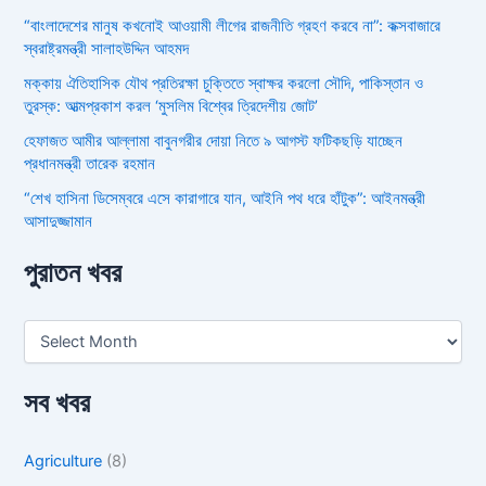
“বাংলাদেশের মানুষ কখনোই আওয়ামী লীগের রাজনীতি গ্রহণ করবে না”: কক্সবাজারে
স্বরাষ্ট্রমন্ত্রী সালাহউদ্দিন আহমদ
মক্কায় ঐতিহাসিক যৌথ প্রতিরক্ষা চুক্তিতে স্বাক্ষর করলো সৌদি, পাকিস্তান ও
তুরস্ক: আত্মপ্রকাশ করল ‘মুসলিম বিশ্বের ত্রিদেশীয় জোট’
হেফাজত আমীর আল্লামা বাবুনগরীর দোয়া নিতে ৯ আগস্ট ফটিকছড়ি যাচ্ছেন
প্রধানমন্ত্রী তারেক রহমান
“শেখ হাসিনা ডিসেম্বরে এসে কারাগারে যান, আইনি পথ ধরে হাঁটুক”: আইনমন্ত্রী
আসাদুজ্জামান
পুরাতন খবর
সব খবর
Agriculture
(8)