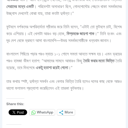
সেরাদের মধ্যে একটি
। পরিবেশটা অসাধারণ ছিল, গোলপোস্টের পেছনে থাকা সমর্থকদের
উচ্ছ্বাস দেখলেই বোঝা যায়, তারা কতটা দুর্দান্ত।”
ফুটবলে দর্শকদের অপরিহার্যতা স্বীকার করে তিনি বলেন, “এটাই তো ফুটবলে চাই, বিশেষ
করে এশিয়ায়। এই খেলাটা আরও বড় হোক,
বিশ্বমঞ্চে জায়গা পাক
।” তিনি হংকং এবং
দূর দেশ থেকে ভ্রমণে আসা বাংলাদেশি—উভয় সমর্থকগোষ্ঠীকে ধন্যবাদ জানান।
বাংলাদেশ পিছিয়ে পড়ার পরও ম্যাচে ১-১ গোলে সমতা আনতে সক্ষম হয়। এমন ড্রয়ের
পরও হামজা ভীষণ হতাশ: “আমাদের সামনে আবারও কিছু
তৈরি করার মতো ভিত্তি
তৈরি
হয়েছে, তবে দিনশেষে
একটু হতাশা রয়েই গেলো
।”
তার কথায় স্পষ্ট, দুর্দান্ত সমর্থন এবং খেলার ভিত্তি তৈরি হলেও দলের কাছ থেকে আরও
ভালো ফলাফল প্রত্যাশা করেছিলেন এই তারকা ফুটবলার।
Share this:
WhatsApp
More