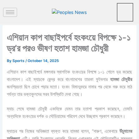
পু
Skip
রা
to
ত
content
ন
খ
ব
এশিয়ান কাপ বাছাইপর্বে হংকংয়ে বিপক্ষে ১-১
র
ড্র’র পরও ভীষণ হতাশ হামজা চৌধুরী
By
Sports
/
October 14, 2025
এশিয়ান কাপ বাছাইপর্বে মঙ্গলবার স্বাগতিক হংকংয়ের বিপক্ষে ১-১ গোলে ড্র করেছে
বাংলাদেশ। এই ম্যাচকে কেন্দ্র করে বাংলাদেশের তারকা ফুটবলার
হামজা চৌধুরীর
জনপ্রিয়তা ছিল চোখে পড়ার মতো। হংকং বিমানবন্দরে নামার পর থেকে শুরু করে মাঠ
পর্যন্ত তার ভক্তকুলদের সরব উপস্থিতি দেখা গেছে।
ম্যাচ শেষে হামজা চৌধুরী একদিকে যেমন তার হতাশা প্রকাশ করেছেন, তেমনি
অন্যদিকে হংকংয়ের দর্শক ও স্টেডিয়ামের পরিবেশ দেখে উচ্ছ্বাস প্রকাশ করেছেন।
ম্যাচের পর নিজের অভিজ্ঞতা ব্যক্ত করে হামজা বলেন, “দারুণ, একেবারে
উঁচুমানের
অভিজ্ঞতা
এটি। আমি ইংল্যান্ডে খেলেছি, কিন্তু এখানকার এই স্টেডিয়ামটিও সম্ভবত