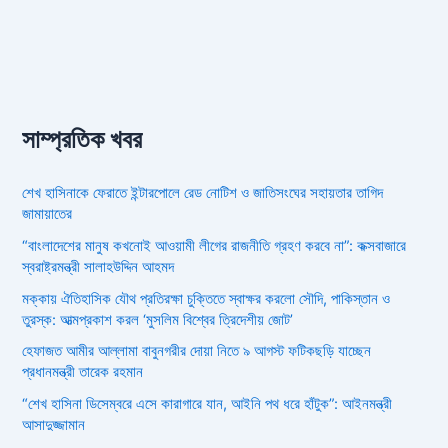
সাম্প্রতিক খবর
শেখ হাসিনাকে ফেরাতে ইন্টারপোলে রেড নোটিশ ও জাতিসংঘের সহায়তার তাগিদ
জামায়াতের
“বাংলাদেশের মানুষ কখনোই আওয়ামী লীগের রাজনীতি গ্রহণ করবে না”: কক্সবাজারে
স্বরাষ্ট্রমন্ত্রী সালাহউদ্দিন আহমদ
মক্কায় ঐতিহাসিক যৌথ প্রতিরক্ষা চুক্তিতে স্বাক্ষর করলো সৌদি, পাকিস্তান ও
তুরস্ক: আত্মপ্রকাশ করল ‘মুসলিম বিশ্বের ত্রিদেশীয় জোট’
হেফাজত আমীর আল্লামা বাবুনগরীর দোয়া নিতে ৯ আগস্ট ফটিকছড়ি যাচ্ছেন
প্রধানমন্ত্রী তারেক রহমান
“শেখ হাসিনা ডিসেম্বরে এসে কারাগারে যান, আইনি পথ ধরে হাঁটুক”: আইনমন্ত্রী
আসাদুজ্জামান