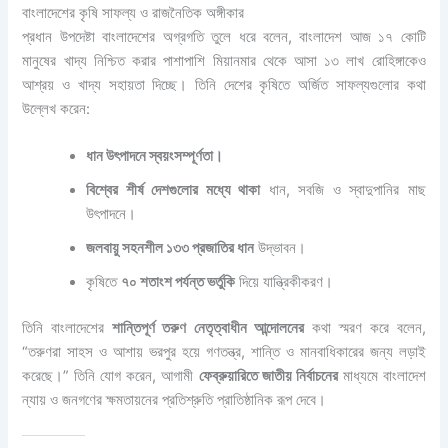
বাংলাদেশের কৃষি সাফল্য ও রাজনৈতিক অঙ্গীকার
প্রধান উপদেষ্টা বাংলাদেশের অগ্রগতি তুলে ধরে বলেন, বাংলাদেশ আজ ১৭ কোটি
মানুষের খাদ্য নিশ্চিত করার পাশাপাশি মিয়ানমার থেকে আসা ১৩ লাখ রোহিঙ্গাকেও
আশ্রয় ও খাদ্য সহায়তা দিচ্ছে। তিনি দেশের কৃষিতে অর্জিত সাফল্যগুলোর কথা
উল্লেখ করেন:
ধান উৎপাদনে স্বয়ংসম্পূর্ণতা।
বিশ্বের শীর্ষ দেশগুলোর মধ্যে থাকা
ধান, সবজি ও স্বাদুপানির মাছ
উৎপাদনে।
জলবায়ু সহনশীল ১৩৩ প্রজাতির ধান
উদ্ভাবন।
কৃষিতে
৭০ শতাংশ পর্যন্ত ভর্তুকি
দিয়ে যান্ত্রিকীকরণ।
তিনি বাংলাদেশের
শান্তিপূর্ণ তরুণ নেতৃত্বাধীন আন্দোলনের
কথা স্মরণ করে বলেন,
“তরুণরা সাহস ও আশায় ভরপুর হয়ে গণতন্ত্র, শান্তি ও মানবাধিকারের জন্য লড়াই
করেছে।” তিনি যোগ করেন, আগামী
ফেব্রুয়ারিতে জাতীয় নির্বাচনের
মাধ্যমে বাংলাদেশ
ন্যায় ও জনগণের ক্ষমতায়নের প্রতিশ্রুতি প্রাতিষ্ঠানিক রূপ দেবে।