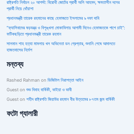
রাষ্ট্রপতি নির্বাচন ২০ আগস্ট: বিরোধী জোটের প্রার্থী অলি আহমদ, ক্ষমতাসীন দলের
প্রার্থী নিয়ে ধোঁয়াশা
প্রধানমন্ত্রী তারেক রহমানের কাছে হেফাজতে ইসলামের ৯ দফা দাবি
“ফ্যাসিবাদের ষড়যন্ত্র ও বিশৃঙ্খলা মোকাবিলায় আগামী দিনেও হেফাজতকে পাশে চাই”:
ফটিকছড়িতে প্রধানমন্ত্রী তারেক রহমান
সালমান শাহ হত্যা মামলায় খল অভিনেতা ডন গ্রেপ্তার, শুনানি শেষে আদালতে
হাজতবাসের নির্দেশ
মন্তব্য
Rashed Rahman
on
ডিজিটাল নিরাপত্তা আইন
Guest
on
শুভ বিবাহ বার্ষিকী, ভাইয়া ও ভাবী
Guest
on
শহীদ রাষ্ট্রপতি জিয়াউর রহমান বীর উত্তমের ৮৭তম জন্ম বার্ষিকী
ফটো গ্যালারী