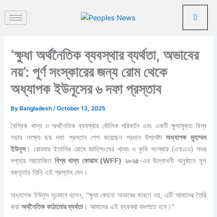
পু
Skip
রা
to
ত
content
ন
খ
‘ক্ষুধা অর্থনৈতিক ব্যবস্থার ব্যর্থতা, অভাবের
ব
র
নয়’: পূর্ণ সংস্কারের জন্য রোম থেকে
অধ্যাপক ইউনূসের ৬ দফা প্রস্তাব
By
Bangladesh
/
October 13, 2025
বৈশ্বিক খাদ্য ও অর্থনৈতিক ব্যবস্থার মৌলিক পরিবর্তন এবং একটি ক্ষুধামুক্ত বিশ্ব
গড়ার লক্ষ্যে ছয় দফা প্রস্তাব পেশ করেছেন প্রধান উপদেষ্টা
অধ্যাপক মুহাম্মদ
ইউনূস
। রোববার ইতালির রোমে জাতিসংঘের খাদ্য ও কৃষি সংস্থার (এফএও) সদর
দপ্তরে আয়োজিত
বিশ্ব খাদ্য ফোরাম (WFF) ২০২৫
-এর উদ্বোধনী অনুষ্ঠানে মূল
বক্তৃতায় তিনি এই প্রস্তাব দেন।
অধ্যাপক ইউনূস দৃঢ়ভাবে বলেন, “ক্ষুধা কোনো অভাবের কারণে নয়, এটি আমাদের তৈরি
করা
অর্থনৈতিক কাঠামোর ব্যর্থতা
। আমাদের এই ব্যবস্থা বদলাতে হবে।”