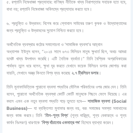
৫. রপ্তানি নিষেধাজ্ঞা প্রত্যাহার: বাণিজ্য নীতিকে খাদ্য নিরাপত্তার সহায়ক হতে হবে,
বাধা নয়; রপ্তানি নিষেধাজ্ঞা অবিলম্বে প্রত্যাহার করতে হবে।
৬. প্রযুক্তি ও উদ্ভাবন: বিশেষ করে গ্লোবাল সাউথের তরুণ কৃষক ও উদ্যোক্তাদের
জন্য প্রযুক্তি ও উদ্ভাবনের সুযোগ নিশ্চিত করতে হবে।
অর্থনৈতিক ব্যবস্থার কঠোর সমালোচনা ও ‘সামাজিক ব্যবসা’র আহ্বান
অধ্যাপক ইউনূস বলেন, “২০২৪ সালে ৬৭৩ মিলিয়ন মানুষ ক্ষুধার্ত ছিল, অথচ আমরা
যথেষ্ট খাদ্য উৎপাদন করেছি। এটি নৈতিক ব্যর্থতা।” তিনি বৈশ্বিক অগ্রাধিকারের
পার্থক্য তুলে ধরে বলেন, ক্ষুধা দূর করতে যেখানে কয়েক বিলিয়ন ডলার জোগাড় করা
যায়নি, সেখানে অস্ত্র কিনতে বিশ্ব ব্যয় করেছে
২.৭ ট্রিলিয়ন ডলার
।
তিনি মুনাফাভিত্তিক পুরোনো ব্যবসা পদ্ধতির মৌলিক পরিবর্তনের ওপর জোর দেন। তিনি
বলেন, পুরোনো অর্থনৈতিক ব্যবস্থা কোটি কোটি মানুষকে পিছনে ফেলে দিয়েছে। এর
বদলে এমন এক নতুন ব্যবসা পদ্ধতি গড়ে তুলতে হবে—
সামাজিক ব্যবসা (Social
Business)
— যা ব্যক্তিগত মুনাফার জন্য নয়, বরং সমাজের সমস্যা সমাধানের
জন্য কাজ করবে। তিনি
‘তিন-শূন্য বিশ্ব’
(শূন্য দারিদ্র্য, শূন্য বেকারত্ব ও শূন্য
কার্বন নিঃসরণ) ধারণাকে
‘বিশ্ব বাঁচানোর একমাত্র পথ’
হিসেবে ব্যাখ্যা করেন।