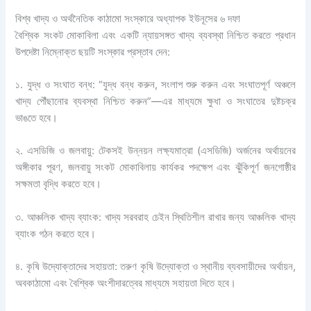
বিশ্ব খাদ্য ও অর্থনৈতিক কাঠামো সংস্কারে অধ্যাপক ইউনূসের ৬ দফা
বৈশ্বিক সংকট মোকাবিলা এবং একটি ন্যায়সঙ্গত খাদ্য ব্যবস্থা নিশ্চিত করতে প্রধান
উপদেষ্টা নিম্নোক্ত ছয়টি সংস্কার প্রস্তাব দেন:
১. যুদ্ধ ও সংঘাত বন্ধ: “যুদ্ধ বন্ধ করুন, সংলাপ শুরু করুন এবং সংঘাতপূর্ণ অঞ্চলে
খাদ্য পৌঁছানোর ব্যবস্থা নিশ্চিত করুন”—এর মাধ্যমে ক্ষুধা ও সংঘাতের দুষ্টচক্র
ভাঙতে হবে।
২. এসডিজি ও জলবায়ু: টেকসই উন্নয়ন লক্ষ্যমাত্রা (এসডিজি) অর্জনের অর্থায়নের
অঙ্গীকার পূরণ, জলবায়ু সংকট মোকাবিলায় কার্যকর পদক্ষেপ এবং ঝুঁকিপূর্ণ জনগোষ্ঠীর
সক্ষমতা বৃদ্ধি করতে হবে।
৩. আঞ্চলিক খাদ্য ব্যাংক: খাদ্য সরবরাহ চেইন স্থিতিশীল রাখার জন্য আঞ্চলিক খাদ্য
ব্যাংক গঠন করতে হবে।
৪. কৃষি উদ্যোক্তাদের সহায়তা: তরুণ কৃষি উদ্যোক্তা ও স্থানীয় ব্যবসায়ীদের অর্থায়ন,
অবকাঠামো এবং বৈশ্বিক অংশীদারত্বের মাধ্যমে সহায়তা দিতে হবে।