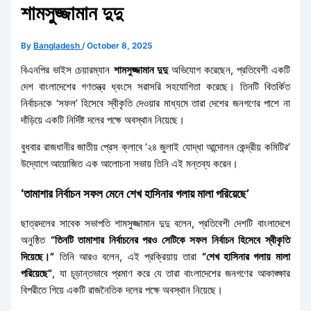
শামসুজ্জামান দুদু
By
Bangladesh
/
October 8, 2025
বিএনপির ভাইস চেয়ারম্যান
শামসুজ্জামান দুদু
অভিযোগ করেছেন, প্রতিবেশী একটি
দেশ বাংলাদেশের গণতন্ত্র ধ্বংসে সরাসরি সহযোগিতা করেছে। তিনটি বিতর্কিত
নির্বাচনকে ‘সফল’ হিসেবে স্বীকৃতি দেওয়ার মাধ্যমে তারা দেশের জনগণের পাশে না
দাঁড়িয়ে একটি নির্দিষ্ট দলের পক্ষে অবস্থান নিয়েছে।
বুধবার রাজধানীর জাতীয় প্রেস ক্লাবে ‘২৪ জুলাই যোদ্ধা আন্দোলন কেন্দ্রীয় কমিটির’
উদ্যোগে আয়োজিত এক আলোচনা সভায় তিনি এই মন্তব্য করেন।
‘তামাশার নির্বাচন সফল মেনে শেখ হাসিনার গলায় মালা পরিয়েছে’
ছাত্রদলের সাবেক সভাপতি শামসুজ্জামান দুদু বলেন, প্রতিবেশী দেশটি বাংলাদেশে
অনুষ্ঠিত
“তিনটি তামাশার নির্বাচনের পরও সেটিকে সফল নির্বাচন হিসেবে স্বীকৃতি
দিয়েছে।”
তিনি আরও বলেন, এই প্রক্রিয়ায় তারা
“শেখ হাসিনার গলায় মালা
পরিয়েছে”
, যা চূড়ান্তভাবে প্রমাণ করে যে তারা বাংলাদেশের জনগণের আকাঙ্ক্ষার
বিপরীতে গিয়ে একটি রাজনৈতিক দলের পক্ষে অবস্থান নিয়েছে।