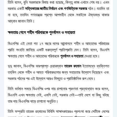
তিনি বলেন, খুনি সরকারকে বিদায় করা হয়েছে, কিন্তু কাজ এখানে শেষ নয়। এখন
দরকার একটি
সত্যিকারের জাতীয় নির্বাচন এবং গণভিত্তিক সরকার
গঠন। যতদিন তা
না হবে, ততদিন গণতন্ত্রের প্রশ্নে আপসহীন থেকে সবাইকে ঐক্যবদ্ধ থাকার
আহ্বান জানান তিনি।
ক্ষমতায় গেলে শহীদ পরিবারকে পুনর্বাসন ও সহায়তা
বিএনপির এই নেতা গত ১৭ বছরে দলের আন্দোলনে শহীদ ও আহতদের পরিবারের
প্রতি সংহতি জানিয়ে একটি গুরুত্বপূর্ণ প্রতিশ্রুতি দেন। তিনি বলেন, বিএনপি
ক্ষমতায় গেলে শহীদ ও আহতদের পরিবারকে
পুনর্বাসন ও সহায়তা
দেওয়া হবে।
দুদু জানান, বিএনপির ভারপ্রাপ্ত চেয়ারম্যান
তারেক রহমান
ইতোমধ্যে ব্যক্তিগত
তহবিল থেকে শহীদ ও আহত পরিবারগুলোর জন্য সহায়তার উদ্যোগ নিয়েছেন এবং
সরকার গঠনের পর এই উদ্যোগ আরও বিস্তৃত ও প্রাতিষ্ঠানিক রূপ নেবে।
তিনি বর্তমান সময়ে বিএনপির ওপর দায় চাপানোর প্রবণতা প্রত্যাখ্যান করে বলেন,
বিএনপি এখন ক্ষমতায় নেই, এমপি নেই, সরকার নেই—তাই দেশে যা কিছু ঘটছে
তার দায় বিএনপির ঘাড়ে চাপানো অনুচিত।
তিনি সম্প্রতি তারেক রহমানের বিবিসি সাক্ষাৎকারেরও প্রশংসা করে সেটিকে দেশের