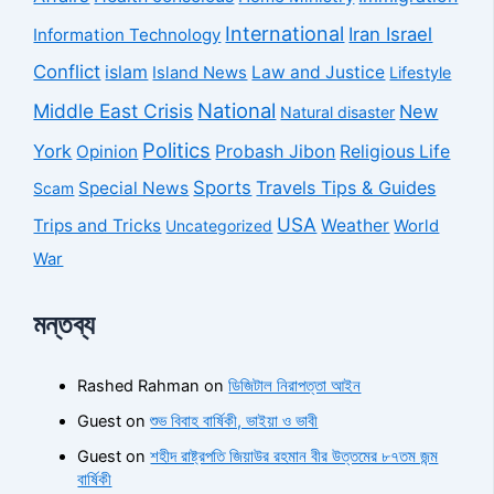
International
Iran Israel
Information Technology
Conflict
islam
Law and Justice
Island News
Lifestyle
National
Middle East Crisis
New
Natural disaster
Politics
York
Probash Jibon
Opinion
Religious Life
Sports
Travels Tips & Guides
Special News
Scam
USA
Trips and Tricks
Weather
Uncategorized
World
War
মন্তব্য
Rashed Rahman
on
ডিজিটাল নিরাপত্তা আইন
Guest
on
শুভ বিবাহ বার্ষিকী, ভাইয়া ও ভাবী
Guest
on
শহীদ রাষ্ট্রপতি জিয়াউর রহমান বীর উত্তমের ৮৭তম জন্ম
বার্ষিকী