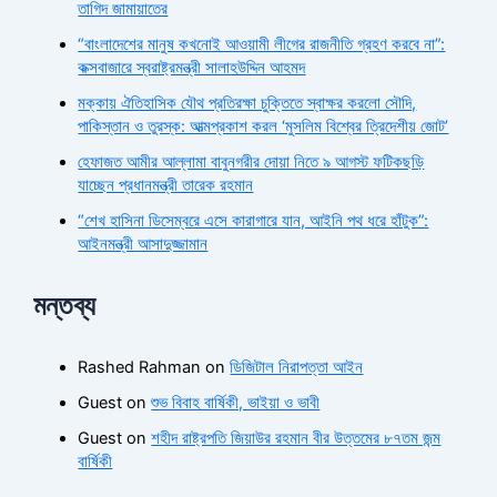
তাগিদ জামায়াতের
“বাংলাদেশের মানুষ কখনোই আওয়ামী লীগের রাজনীতি গ্রহণ করবে না”:
কক্সবাজারে স্বরাষ্ট্রমন্ত্রী সালাহউদ্দিন আহমদ
মক্কায় ঐতিহাসিক যৌথ প্রতিরক্ষা চুক্তিতে স্বাক্ষর করলো সৌদি,
পাকিস্তান ও তুরস্ক: আত্মপ্রকাশ করল ‘মুসলিম বিশ্বের ত্রিদেশীয় জোট’
হেফাজত আমীর আল্লামা বাবুনগরীর দোয়া নিতে ৯ আগস্ট ফটিকছড়ি
যাচ্ছেন প্রধানমন্ত্রী তারেক রহমান
“শেখ হাসিনা ডিসেম্বরে এসে কারাগারে যান, আইনি পথ ধরে হাঁটুক”:
আইনমন্ত্রী আসাদুজ্জামান
মন্তব্য
Rashed Rahman
on
ডিজিটাল নিরাপত্তা আইন
Guest
on
শুভ বিবাহ বার্ষিকী, ভাইয়া ও ভাবী
Guest
on
শহীদ রাষ্ট্রপতি জিয়াউর রহমান বীর উত্তমের ৮৭তম জন্ম
বার্ষিকী