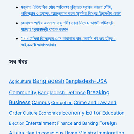
মক্কায় ঐতিহাসিক যৌথ প্রতিরক্ষা চুক্তিতে স্বাক্ষর করলো সৌদি,
পাকিস্তান ও তুরস্ক: আত্মপ্রকাশ করল ‘মুসলিম বিশ্বের ত্রিদেশীয় জোট’
হেফাজত আমীর আল্লামা বাবুনগরীর দোয়া নিতে ৯ আগস্ট ফটিকছড়ি
যাচ্ছেন প্রধানমন্ত্রী তারেক রহমান
“শেখ হাসিনা ডিসেম্বরে এসে কারাগারে যান, আইনি পথ ধরে হাঁটুক”:
আইনমন্ত্রী আসাদুজ্জামান
সব খবর
Bangladesh
Bangladesh-USA
Agriculture
Breaking
Community
Bangladesh Defense
Business
Campus
Crime and Law and
Corruption
Economy
Editor
Order
Education
Culture
Economics
Foreign
Entertainment
Election
Finance and Banking
Affairs
Health conscious
Home Ministry
Immigration