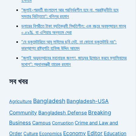
ইসলাম
“জুলাই-পরবর্তী বাংলাদেশ আর পরনির্ভরশীল হবে না, পররাষ্ট্রনীতি হবে
সমতার ভিত্তিতে”: খলিলুর রহমান
ডলারের বিপরীতে টাকা ব্যতিক্রমী স্থিতিশীল: এক বছরে অবমূল্যায়ন মাত্র
০.৫৯%, যা এশিয়ায় অন্যতম সেরা
“যে ডকুমেন্টারিতে আবু সাঈদের ছবি নেই, তা কোনো ডকুমেন্টারি নয়”:
ভারপ্রাপ্ত রাষ্ট্রপতি হাফিজ উদ্দিন আহমদ
“জুলাই অভ্যুত্থানের মহানায়ক জনগণ, জাদুঘর উন্মোচন করবে ফ্যাসিবাদের
মুখোশ”: প্রধানমন্ত্রী তারেক রহমান
সব খবর
Bangladesh
Bangladesh-USA
Agriculture
Breaking
Community
Bangladesh Defense
Business
Campus
Crime and Law and
Corruption
Economy
Editor
Order
Education
Culture
Economics