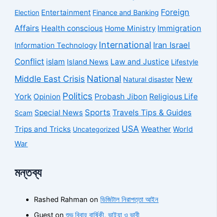
Foreign
Entertainment
Election
Finance and Banking
Affairs
Health conscious
Home Ministry
Immigration
International
Iran Israel
Information Technology
Conflict
islam
Law and Justice
Island News
Lifestyle
National
Middle East Crisis
New
Natural disaster
Politics
York
Probash Jibon
Opinion
Religious Life
Sports
Travels Tips & Guides
Special News
Scam
USA
Trips and Tricks
Weather
Uncategorized
World
War
মন্তব্য
Rashed Rahman
on
ডিজিটাল নিরাপত্তা আইন
Guest
on
শুভ বিবাহ বার্ষিকী, ভাইয়া ও ভাবী