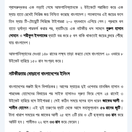
শ্বাসরুদ্ধকর এক লড়াই শেষে আফগানিস্তানকে ২ উইকেটে পরাজিত করে এক
ম্যাচ হাতে রেখেই সিরিজ জয় নিশ্চিত করেছে বাংলাদেশ। গতকালের এই জয়ের ফলে
তিন ম্যাচ টি-টোয়েন্টি সিরিজে টাইগাররা ২-০ ব্যবধানে এগিয়ে গেল। প্রথমে বল
হাতে দুর্দান্ত পারফর্ম করার পর, ব্যাটিংয়ে এক নাটকীয় ধস সামলে
নুরুল হাসান
সোহান
ও
শরীফুল ইসলামের
ব্যাটে ভর করে ৫ বল বাকি থাকতেই জয়ের বন্দরে পৌঁছে
যায় বাংলাদেশ।
আফগানিস্তানের দেওয়া ১৪৮ রানের লক্ষ্য তাড়া করতে নেমে বাংলাদেশ ২০ ওভারে ৮
উইকেট হারিয়ে ১৫০ রান সংগ্রহ করে।
নাটকীয়তায় মোড়ানো বাংলাদেশের ইনিংস
বাংলাদেশের শুরুটা ছিল বিপর্যয়কর। আগের ম্যাচের দুই ওপেনার তানজিদ হাসান ও
পারভেজ হোসেনের বিদায়ের পর সাইফ হাসানও দ্রুত ফিরে গেলে ২৪ রানেই ৩
উইকেট হারিয়ে বসে টাইগাররা। সেই কঠিন সময়ে দলের হাল ধরেন
জাকের আলী
ও
শামীম হোসেন
। এই দুই তরুণের ব্যাট থেকে আসে মহামূল্যবান
৫৬ রানের জুটি
।
টানা খারাপ সময়ের পর জাকের আলী ২৫ বলে ৩টি চার ও ২টি ছক্কায়
৩৩ রান
করে
আউট হন। শামীমও ২২ বলে
৩৩ রান
করে ফেরেন।