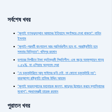
সর্বশেষ খবর
“জুলাই গণঅভ্যুত্থান আমাদের ইতিহাসে স্বর্ণাক্ষরে লেখা থাকবে”: নাহিদ
ইসলাম
“জুলাই-পরবর্তী বাংলাদেশ আর পরনির্ভরশীল হবে না, পররাষ্ট্রনীতি হবে
সমতার ভিত্তিতে”: খলিলুর রহমান
ডলারের বিপরীতে টাকা ব্যতিক্রমী স্থিতিশীল: এক বছরে অবমূল্যায়ন মাত্র
০.৫৯%, যা এশিয়ায় অন্যতম সেরা
“যে ডকুমেন্টারিতে আবু সাঈদের ছবি নেই, তা কোনো ডকুমেন্টারি নয়”:
ভারপ্রাপ্ত রাষ্ট্রপতি হাফিজ উদ্দিন আহমদ
“জুলাই অভ্যুত্থানের মহানায়ক জনগণ, জাদুঘর উন্মোচন করবে ফ্যাসিবাদের
মুখোশ”: প্রধানমন্ত্রী তারেক রহমান
পুরাতন খবর