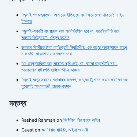
“জুলাই গণঅভ্যুত্থান আমাদের ইতিহাসে স্বর্ণাক্ষরে লেখা থাকবে”: নাহিদ
ইসলাম
“জুলাই-পরবর্তী বাংলাদেশ আর পরনির্ভরশীল হবে না, পররাষ্ট্রনীতি হবে
সমতার ভিত্তিতে”: খলিলুর রহমান
ডলারের বিপরীতে টাকা ব্যতিক্রমী স্থিতিশীল: এক বছরে অবমূল্যায়ন মাত্র
০.৫৯%, যা এশিয়ায় অন্যতম সেরা
“যে ডকুমেন্টারিতে আবু সাঈদের ছবি নেই, তা কোনো ডকুমেন্টারি নয়”:
ভারপ্রাপ্ত রাষ্ট্রপতি হাফিজ উদ্দিন আহমদ
“জুলাই অভ্যুত্থানের মহানায়ক জনগণ, জাদুঘর উন্মোচন করবে ফ্যাসিবাদের
মুখোশ”: প্রধানমন্ত্রী তারেক রহমান
মন্তব্য
Rashed Rahman
on
ডিজিটাল নিরাপত্তা আইন
Guest
on
শুভ বিবাহ বার্ষিকী, ভাইয়া ও ভাবী