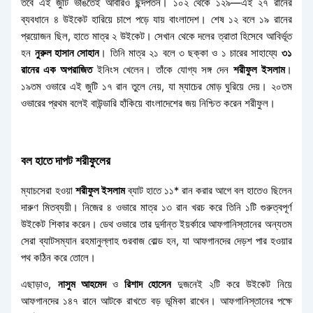
তবে এই জুটি ভাঙতেই আবারও ছন্দপতন। ১০২ থেকে ১২৯—এই ২৭ রানের
ব্যবধানে ৪ উইকেট হারিয়ে চাপে পড়ে যায় বাংলাদেশ। শেষ ১২ বলে ১৯ রানের
প্রয়োজন ছিল, হাতে মাত্র ২ উইকেট। সেখান থেকে দলের ত্রাতা হিসেবে আবির্ভূত
হন
নুরুল হাসান সোহান
। তিনি মাত্র ২১ বলে ৩ ছক্কা ও ১ চারের সাহায্যে
৩১
রানের এক অপরাজিত
ইনিংস খেলেন। তাঁকে যোগ্য সঙ্গ দেন
শরীফুল ইসলাম
।
১৯তম ওভারে এই জুটি ১৭ রান তুলে নেয়, যা ম্যাচের মোড় ঘুরিয়ে দেয়। ২০তম
ওভারের প্রথম বলেই বাউন্ডারি হাঁকিয়ে বাংলাদেশের জয় নিশ্চিত করেন শরীফুল।
বল হাতে দাপট শরীফুলের
ম্যাচসেরা হওয়া
শরীফুল ইসলাম
ব্যাট হাতে ১১* রান করার আগে বল হাতেও ছিলেন
দারুণ মিতব্যয়ী। নিজের ৪ ওভারে মাত্র ১৩ রান খরচ করে তিনি ১টি গুরুত্বপূর্ণ
উইকেট শিকার করেন। ডেথ ওভারে তার দুর্দান্ত ইয়র্কারে আফগানিস্তানের অন্যতম
সেরা ব্যাটসম্যান রহমানুল্লাহ গুরবাজ বোল্ড হন, যা আফগানদের দেড়শ পার হওয়ার
পথ কঠিন করে তোলে।
এছাড়াও,
নাসুম আহমেদ
ও
রিশাদ হোসেন
দুজনেই ২টি করে উইকেট নিয়ে
আফগানদের ১৪৭ রানে আটকে রাখতে বড় ভূমিকা রাখেন। আফগানিস্তানের পক্ষে