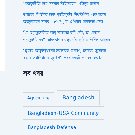
পররাষ্ট্রনীতি হবে সমতার ভিত্তিতে”: খলিলুর রহমান
ডলারের বিপরীতে টাকা ব্যতিক্রমী স্থিতিশীল: এক বছরে
অবমূল্যায়ন মাত্র ০.৫৯%, যা এশিয়ায় অন্যতম সেরা
“যে ডকুমেন্টারিতে আবু সাঈদের ছবি নেই, তা কোনো
ডকুমেন্টারি নয়”: ভারপ্রাপ্ত রাষ্ট্রপতি হাফিজ উদ্দিন আহমদ
“জুলাই অভ্যুত্থানের মহানায়ক জনগণ, জাদুঘর উন্মোচন
করবে ফ্যাসিবাদের মুখোশ”: প্রধানমন্ত্রী তারেক রহমান
সব খবর
Bangladesh
Agriculture
Bangladesh-USA Community
Bangladesh Defense