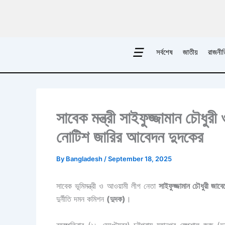
Skip
to
content
☰
সর্বশেষ
জাতীয়
রাজনীত
সাবেক মন্ত্রী সাইফুজ্জামান চৌধুরী 
নোটিশ জারির আবেদন দুদকের
By
Bangladesh
/
September 18, 2025
সাবেক ভূমিমন্ত্রী ও আওয়ামী লীগ নেতা
সাইফুজ্জামান চৌধুরী জাবে
দুর্নীতি দমন কমিশন
(দুদক)
।
বৃহস্পতিবার (১৮ সেপ্টেম্বর) চট্টগ্রাম মহানগর স্পেশাল জজ (ভ