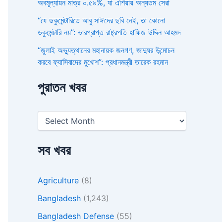
অবমূল্যায়ন মাত্র ০.৫৯%, যা এশিয়ায় অন্যতম সেরা
“যে ডকুমেন্টারিতে আবু সাঈদের ছবি নেই, তা কোনো
ডকুমেন্টারি নয়”: ভারপ্রাপ্ত রাষ্ট্রপতি হাফিজ উদ্দিন আহমদ
“জুলাই অভ্যুত্থানের মহানায়ক জনগণ, জাদুঘর উন্মোচন
করবে ফ্যাসিবাদের মুখোশ”: প্রধানমন্ত্রী তারেক রহমান
পুরাতন খবর
সব খবর
Agriculture
(8)
Bangladesh
(1,243)
Bangladesh Defense
(55)