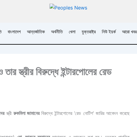
ি
বাংলাদেশ
আন্তর্জাতিক
অর্থনীতি
খেলা
যুক্তরাষ্ট্র
নিউ ইয়র্ক
আরো খবর
ও তার স্ত্রীর বিরুদ্ধে ইন্টারপোলের রেড
দের
স্ত্রী
রুকমিলা জামানের
বিরুদ্ধে ইন্টারপোলের ‘রেড নোটিশ’ জারির আবেদন করেছে
ারপ্রাপ্ত)
মো. আবদুর রহমানের
আদালতে এ আবেদন করা হয়। দুদকের পাবলিক