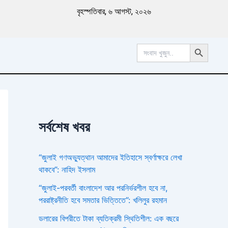
পু
বৃহস্পতিবার, ৬ আগস্ট, ২০২৬
রা
ত
ন
Search Button
খ
Search
for:
ব
র
সর্বশেষ খবর
“জুলাই গণঅভ্যুত্থান আমাদের ইতিহাসে স্বর্ণাক্ষরে লেখা
থাকবে”: নাহিদ ইসলাম
“জুলাই-পরবর্তী বাংলাদেশ আর পরনির্ভরশীল হবে না,
পররাষ্ট্রনীতি হবে সমতার ভিত্তিতে”: খলিলুর রহমান
ডলারের বিপরীতে টাকা ব্যতিক্রমী স্থিতিশীল: এক বছরে