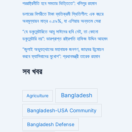
পররাষ্ট্রনীতি হবে সমতার ভিত্তিতে”: খলিলুর রহমান
ডলারের বিপরীতে টাকা ব্যতিক্রমী স্থিতিশীল: এক বছরে
অবমূল্যায়ন মাত্র ০.৫৯%, যা এশিয়ায় অন্যতম সেরা
“যে ডকুমেন্টারিতে আবু সাঈদের ছবি নেই, তা কোনো
ডকুমেন্টারি নয়”: ভারপ্রাপ্ত রাষ্ট্রপতি হাফিজ উদ্দিন আহমদ
“জুলাই অভ্যুত্থানের মহানায়ক জনগণ, জাদুঘর উন্মোচন
করবে ফ্যাসিবাদের মুখোশ”: প্রধানমন্ত্রী তারেক রহমান
সব খবর
Bangladesh
Agriculture
Bangladesh-USA Community
Bangladesh Defense