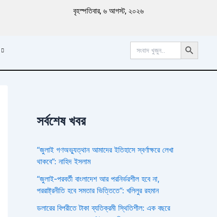
পু
বৃহস্পতিবার, ৬ আগস্ট, ২০২৬
রা
ত
ন
Search Button
খ
Search
for:
ব
র
সর্বশেষ খবর
“জুলাই গণঅভ্যুত্থান আমাদের ইতিহাসে স্বর্ণাক্ষরে লেখা
থাকবে”: নাহিদ ইসলাম
“জুলাই-পরবর্তী বাংলাদেশ আর পরনির্ভরশীল হবে না,
পররাষ্ট্রনীতি হবে সমতার ভিত্তিতে”: খলিলুর রহমান
ডলারের বিপরীতে টাকা ব্যতিক্রমী স্থিতিশীল: এক বছরে