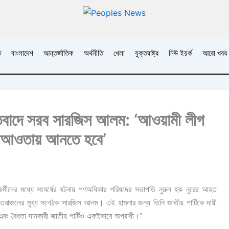
ি
বাংলাদেশ
আন্তর্জাতিক
অর্থনীতি
খেলা
যুক্তরাষ্ট্র
নিউ ইয়র্ক
আরো খবর
তিবাদে সরব সারজিস আলম: ‘আওয়ামী লীগ
রের আওতায় আনতে হবে’
র্মীদের মধ্যে সংঘর্ষের ঘটনায় গণঅধিকার পরিষদের সভাপতি নুরুল হক নুরের আহত
উত্তরাঞ্চলের মুখ্য সংগঠক সারজিস আলম। এই হামলার জন্য তিনি জাতীয় পার্টিকে দায়ী
এবং বৈধতা দানকারী জাতীয় পার্টিও একইভাবে অপরাধী।”