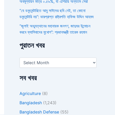
অবমূল্যায়ন মাত্র ০.৫৯%, যা এশিয়ায় অন্যতম সেরা
“যে ডকুমেন্টারিতে আবু সাঈদের ছবি নেই, তা কোনো
ডকুমেন্টারি নয়”: ভারপ্রাপ্ত রাষ্ট্রপতি হাফিজ উদ্দিন আহমদ
“জুলাই অভ্যুত্থানের মহানায়ক জনগণ, জাদুঘর উন্মোচন
করবে ফ্যাসিবাদের মুখোশ”: প্রধানমন্ত্রী তারেক রহমান
পুরাতন খবর
সব খবর
Agriculture
(8)
Bangladesh
(1,243)
Bangladesh Defense
(55)