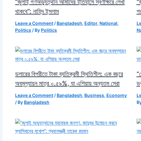
“জুলাই গণঅভ্যুত্থান আমাদের ইতিহাসে স্বর্ণাক্ষরে লেখা
“জ
থাকবে”: নাহিদ ইসলাম
পর
Leave a Comment
/
Bangladesh
,
Editor
,
National
,
L
Politics
/ By
Politics
Na
ডলারের বিপরীতে টাকা ব্যতিক্রমী স্থিতিশীল: এক বছরে
“য
অবমূল্যায়ন মাত্র ০.৫৯%, যা এশিয়ায় অন্যতম সেরা
ডক
Leave a Comment
/
Bangladesh
,
Business
,
Economy
L
/ By
Bangladesh
B