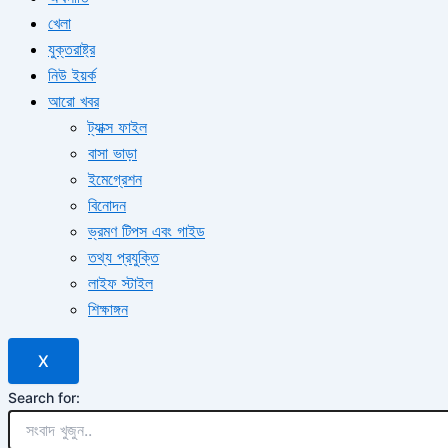
খেলা
যুক্তরাষ্ট্র
নিউ ইয়র্ক
আরো খবর
ট্যাক্স ফাইল
বাসা ভাড়া
ইমেগ্রেশন
বিনোদন
ভ্রমণ টিপস এবং গাইড
তথ্য প্রযুক্তি
লাইফ স্টাইল
শিক্ষাঙ্গন
X
Search for: