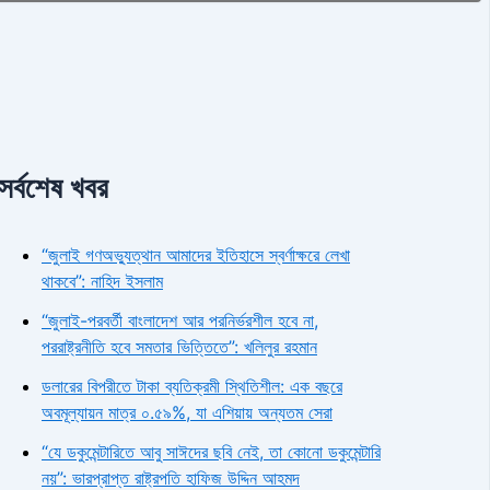
সর্বশেষ খবর
“জুলাই গণঅভ্যুত্থান আমাদের ইতিহাসে স্বর্ণাক্ষরে লেখা
থাকবে”: নাহিদ ইসলাম
“জুলাই-পরবর্তী বাংলাদেশ আর পরনির্ভরশীল হবে না,
পররাষ্ট্রনীতি হবে সমতার ভিত্তিতে”: খলিলুর রহমান
ডলারের বিপরীতে টাকা ব্যতিক্রমী স্থিতিশীল: এক বছরে
অবমূল্যায়ন মাত্র ০.৫৯%, যা এশিয়ায় অন্যতম সেরা
“যে ডকুমেন্টারিতে আবু সাঈদের ছবি নেই, তা কোনো ডকুমেন্টারি
নয়”: ভারপ্রাপ্ত রাষ্ট্রপতি হাফিজ উদ্দিন আহমদ