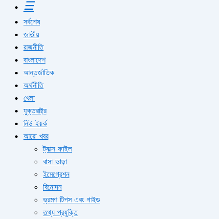
☰
সর্বশেষ
জাতীয়
রাজনীতি
বাংলাদেশ
আন্তর্জাতিক
অর্থনীতি
খেলা
যুক্তরাষ্ট্র
নিউ ইয়র্ক
আরো খবর
ট্যাক্স ফাইল
বাসা ভাড়া
ইমেগ্রেশন
বিনোদন
ভ্রমণ টিপস এবং গাইড
তথ্য প্রযুক্তি