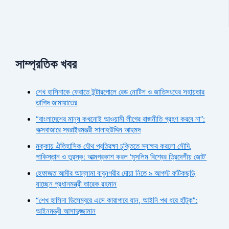
সাম্প্রতিক খবর
শেখ হাসিনাকে ফেরাতে ইন্টারপোলে রেড নোটিশ ও জাতিসংঘের সহায়তার
তাগিদ জামায়াতের
“বাংলাদেশের মানুষ কখনোই আওয়ামী লীগের রাজনীতি গ্রহণ করবে না”:
কক্সবাজারে স্বরাষ্ট্রমন্ত্রী সালাহউদ্দিন আহমদ
মক্কায় ঐতিহাসিক যৌথ প্রতিরক্ষা চুক্তিতে স্বাক্ষর করলো সৌদি,
পাকিস্তান ও তুরস্ক: আত্মপ্রকাশ করল ‘মুসলিম বিশ্বের ত্রিদেশীয় জোট’
হেফাজত আমীর আল্লামা বাবুনগরীর দোয়া নিতে ৯ আগস্ট ফটিকছড়ি
যাচ্ছেন প্রধানমন্ত্রী তারেক রহমান
“শেখ হাসিনা ডিসেম্বরে এসে কারাগারে যান, আইনি পথ ধরে হাঁটুক”:
আইনমন্ত্রী আসাদুজ্জামান