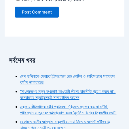
সর্বশেষ খবর
শেখ হাসিনাকে ফেরাতে ইন্টারপোলে রেড নোটিশ ও জাতিসংঘের সহায়তার
তাগিদ জামায়াতের
“বাংলাদেশের মানুষ কখনোই আওয়ামী লীগের রাজনীতি গ্রহণ করবে না”:
কক্সবাজারে স্বরাষ্ট্রমন্ত্রী সালাহউদ্দিন আহমদ
মক্কায় ঐতিহাসিক যৌথ প্রতিরক্ষা চুক্তিতে স্বাক্ষর করলো সৌদি,
পাকিস্তান ও তুরস্ক: আত্মপ্রকাশ করল ‘মুসলিম বিশ্বের ত্রিদেশীয় জোট’
হেফাজত আমীর আল্লামা বাবুনগরীর দোয়া নিতে ৯ আগস্ট ফটিকছড়ি
যাচ্ছেন প্রধানমন্ত্রী তারেক রহমান