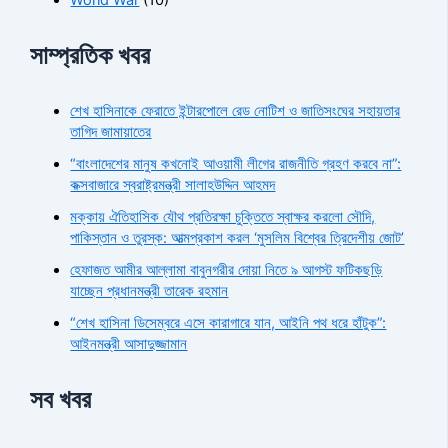
সাম্প্রতিক খবর
শেখ হাসিনাকে ফেরাতে ইন্টারপোলে রেড নোটিশ ও জাতিসংঘের সহায়তার
তাগিদ জামায়াতের
“বাংলাদেশের মানুষ কখনোই আওয়ামী লীগের রাজনীতি গ্রহণ করবে না”:
কক্সবাজারে স্বরাষ্ট্রমন্ত্রী সালাহউদ্দিন আহমদ
মক্কায় ঐতিহাসিক যৌথ প্রতিরক্ষা চুক্তিতে স্বাক্ষর করলো সৌদি,
পাকিস্তান ও তুরস্ক: আত্মপ্রকাশ করল ‘মুসলিম বিশ্বের ত্রিদেশীয় জোট’
হেফাজত আমীর আল্লামা বাবুনগরীর দোয়া নিতে ৯ আগস্ট ফটিকছড়ি
যাচ্ছেন প্রধানমন্ত্রী তারেক রহমান
“শেখ হাসিনা ডিসেম্বরে এসে কারাগারে যান, আইনি পথ ধরে হাঁটুক”:
আইনমন্ত্রী আসাদুজ্জামান
সব খবর