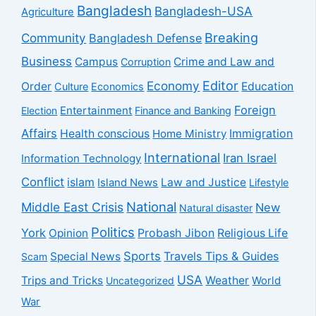
Bangladesh
Bangladesh-USA
Agriculture
Breaking
Community
Bangladesh Defense
Business
Campus
Crime and Law and
Corruption
Economy
Editor
Order
Education
Culture
Economics
Foreign
Entertainment
Election
Finance and Banking
Affairs
Health conscious
Home Ministry
Immigration
International
Iran Israel
Information Technology
Conflict
islam
Law and Justice
Island News
Lifestyle
National
Middle East Crisis
New
Natural disaster
Politics
York
Probash Jibon
Opinion
Religious Life
Sports
Travels Tips & Guides
Special News
Scam
USA
Trips and Tricks
Weather
Uncategorized
World
War