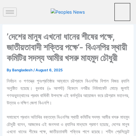
পু
Skip
রা
to
ত
content
ন
খ
ব
’দেশের মানুষ এখনো ধানের শীষের পক্ষে,
র
জাতীয়তাবাদী শক্তির পক্ষে’- বিএনপির স্থায়ী
কমিটির সদস্য আমীর খসরু মাহমুদ চৌধুরী
By
Bangladesh
/
August 6, 2025
নির্বাচন ও গণতন্ত্র পুনঃপ্রতিষ্ঠার আহ্বানে চট্টগ্রামে বিএনপির বিশাল বিজয় র‍্যালি
অনুষ্ঠিত হয়েছে। বুধবার (৬ আগস্ট) বিকেলে নগরীর নিউমার্কেট মোড়ে জুলাই
গণঅভ্যুত্থানের প্রথম বার্ষিকী উপলক্ষে এই কর্মসূচির আয়োজন করে চট্টগ্রাম মহানগর,
উত্তর ও দক্ষিণ জেলা বিএনপি।
সমাবেশে প্রধান অতিথির বক্তব্যে বিএনপির স্থায়ী কমিটির সদস্য আমীর খসরু মাহমুদ
চৌধুরী বলেন, আজকের এই জনসভা ও র‍্যালির মাধ্যমে প্রমাণ হয়েছে, দেশের মানুষ
এখনো ধানের শীষের পক্ষে, জাতীয়তাবাদী শক্তির পাশে রয়েছে। শহীদ প্রেসিডেন্ট