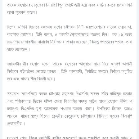
তারেক রহমানের নেতৃত্বে বিএনপি বিপুল ভোটে জয়ী হয়ে সরকার গঠন করবে বলেও তিনি
আশা প্রকাশ করেন।
বিশেষ অতিথি হিসেবে বক্তব্য রাখেন চট্টগ্রাম সিটি করপোরেশনের সাবেক মেয়র ডা.
শাহাদাত হোসেন। তিনি বলেন, ৫ আগস্ট স্বৈরশাসনের পতনের দিন। গত ১৬ বছরে
বিএনপির নেতাকর্মীরা নানাবিধ নির্যাতনের শিকার হয়েছেন, কিন্তু গণতন্ত্রের পতাকা তারা
হাতে রেখেছেন।
ব্যারিস্টার মীর হেলাল বলেন, তারেক রহমানের আহ্বানে সাড়া দিয়ে জনগণ আগামী
নির্বাচনে পরিবর্তনের জোয়ার আনবে। তিনি আশাবাদী, নির্ধারিত সময়েই নির্বাচন অনুষ্ঠিত
হবে এবং ধানের শীষ বিজয়ী হবে।
সমাবেশে সভাপতিত্ব করেন চট্টগ্রাম মহানগর বিএনপির সদস্য সচিব নাজিমুর রহমান
এবং পরিচালনায় ছিলেন দক্ষিণ জেলা বিএনপির সদস্য সচিব লায়ন হেলাল উদ্দিন ও
মহানগর বিএনপির যুগ্ম আহ্বায়ক শওকত আজম খাজা। উপস্থিত ছিলেন আরও
অনেকে, যাদের মধ্যে ছিলেন কেন্দ্রীয় নেতৃবৃন্দসহ চট্টগ্রামের বিভিন্ন স্তরের বিএনপি
নেতাকর্মীরা।
সমাবেশ শেষে বিজয় র‍্যালিটি নগরীর গুরুত্বপূর্ণ সড়ক প্রদক্ষিণ করে চেরাগী মোড় ও