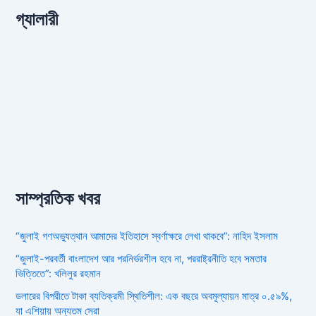
গ্যালারী
সাম্প্রতিক খবর
“জুলাই গণঅভ্যুত্থান আমাদের ইতিহাসে স্বর্ণাক্ষরে লেখা থাকবে”: নাহিদ ইসলাম
“জুলাই-পরবর্তী বাংলাদেশ আর পরনির্ভরশীল হবে না, পররাষ্ট্রনীতি হবে সমতার
ভিত্তিতে”: খলিলুর রহমান
ডলারের বিপরীতে টাকা ব্যতিক্রমী স্থিতিশীল: এক বছরে অবমূল্যায়ন মাত্র ০.৫৯%,
যা এশিয়ায় অন্যতম সেরা