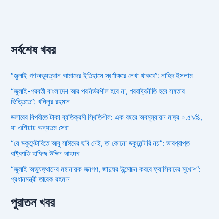
সর্বশেষ খবর
“জুলাই গণঅভ্যুত্থান আমাদের ইতিহাসে স্বর্ণাক্ষরে লেখা থাকবে”: নাহিদ ইসলাম
“জুলাই-পরবর্তী বাংলাদেশ আর পরনির্ভরশীল হবে না, পররাষ্ট্রনীতি হবে সমতার
ভিত্তিতে”: খলিলুর রহমান
ডলারের বিপরীতে টাকা ব্যতিক্রমী স্থিতিশীল: এক বছরে অবমূল্যায়ন মাত্র ০.৫৯%,
যা এশিয়ায় অন্যতম সেরা
“যে ডকুমেন্টারিতে আবু সাঈদের ছবি নেই, তা কোনো ডকুমেন্টারি নয়”: ভারপ্রাপ্ত
রাষ্ট্রপতি হাফিজ উদ্দিন আহমদ
“জুলাই অভ্যুত্থানের মহানায়ক জনগণ, জাদুঘর উন্মোচন করবে ফ্যাসিবাদের মুখোশ”:
প্রধানমন্ত্রী তারেক রহমান
পুরাতন খবর