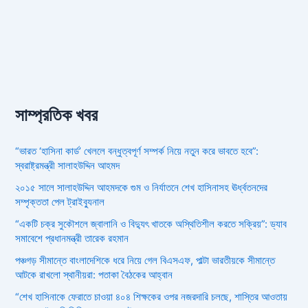
সাম্প্রতিক খবর
“ভারত ‘হাসিনা কার্ড’ খেললে বন্ধুত্বপূর্ণ সম্পর্ক নিয়ে নতুন করে ভাবতে হবে”:
স্বরাষ্ট্রমন্ত্রী সালাহউদ্দিন আহমদ
২০১৫ সালে সালাহউদ্দিন আহমদকে গুম ও নির্যাতনে শেখ হাসিনাসহ ঊর্ধ্বতনদের
সম্পৃক্ততা পেল ট্রাইব্যুনাল
“একটি চক্র সুকৌশলে জ্বালানি ও বিদ্যুৎ খাতকে অস্থিতিশীল করতে সক্রিয়”: ড্যাব
সমাবেশে প্রধানমন্ত্রী তারেক রহমান
পঞ্চগড় সীমান্তে বাংলাদেশিকে ধরে নিয়ে গেল বিএসএফ, পাল্টা ভারতীয়কে সীমান্তে
আটকে রাখলো স্থানীয়রা: পতাকা বৈঠকের আহ্বান
“শেখ হাসিনাকে ফেরাতে চাওয়া ৪০৪ শিক্ষকের ওপর নজরদারি চলছে, শাস্তির আওতায়