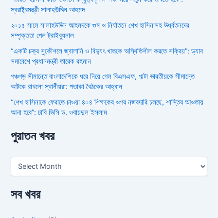
স্বরাষ্ট্রমন্ত্রী সালাহউদ্দিন আহমদ
২০১৫ সালে সালাহউদ্দিন আহমদকে গুম ও নির্যাতনে শেখ হাসিনাসহ ঊর্ধ্বতনদের
সম্পৃক্ততা পেল ট্রাইব্যুনাল
“একটি চক্র সুকৌশলে জ্বালানি ও বিদ্যুৎ খাতকে অস্থিতিশীল করতে সক্রিয়”: ড্যাব
সমাবেশে প্রধানমন্ত্রী তারেক রহমান
পঞ্চগড় সীমান্তে বাংলাদেশিকে ধরে নিয়ে গেল বিএসএফ, পাল্টা ভারতীয়কে সীমান্তে
আটকে রাখলো স্থানীয়রা: পতাকা বৈঠকের আহ্বান
“শেখ হাসিনাকে ফেরাতে চাওয়া ৪০৪ শিক্ষকের ওপর নজরদারি চলছে, শাস্তির আওতায়
আনা হবে”: ঢাবি ভিসি ড. ওবায়দুল ইসলাম
পুরাতন খবর
সব খবর