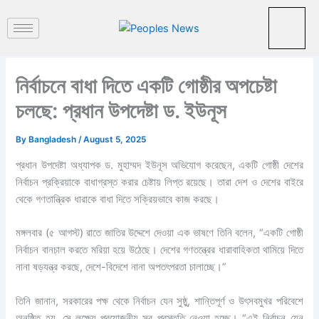
পু
Skip
রা
to
ত
content
ন
খ
ব
নির্বাচনে বাধা দিতে একটি গোষ্ঠীর অপচেষ্টা
র
চলছে: প্রধান উপদেষ্টা ড. ইউনূস
By
Bangladesh
/
August 5, 2025
প্রধান উপদেষ্টা অধ্যাপক ড. মুহাম্মদ ইউনূস অভিযোগ করেছেন, একটি গোষ্ঠী দেশের
নির্বাচন প্রক্রিয়াকে বাধাগ্রস্ত করার চেষ্টায় লিপ্ত রয়েছে। তারা দেশ ও দেশের বাইরে
থেকে গণতান্ত্রিক ধারাকে বাধা দিতে সক্রিয়ভাবে কাজ করছে।
মঙ্গলবার (৫ আগস্ট) রাতে জাতির উদ্দেশে দেওয়া এক ভাষণে তিনি বলেন, “একটি গোষ্ঠী
নির্বাচন বানচাল করতে মরিয়া হয়ে উঠেছে। দেশের গণতন্ত্রের ধারাবাহিকতা থামিয়ে দিতে
নানা ষড়যন্ত্র করছে, দেশে-বিদেশে নানা অপতৎপরতা চালাচ্ছে।”
তিনি জানান, সরকারের পক্ষ থেকে নির্বাচন যেন সুষ্ঠু, শান্তিপূর্ণ ও উৎসবমুখর পরিবেশে
অনুষ্ঠিত হয়, সে লক্ষ্যে প্রয়োজনীয় সব প্রস্তুতি নেওয়া হচ্ছে। “এই নির্বাচন যেন