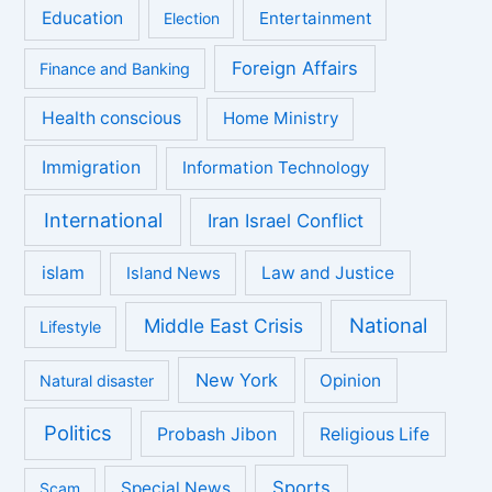
Education
Entertainment
Election
Foreign Affairs
Finance and Banking
Health conscious
Home Ministry
Immigration
Information Technology
International
Iran Israel Conflict
islam
Law and Justice
Island News
National
Middle East Crisis
Lifestyle
New York
Opinion
Natural disaster
Politics
Probash Jibon
Religious Life
Sports
Special News
Scam