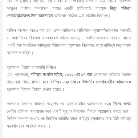
নির্বাচিত হয়েছে। এছাড়াও, বেসামরিক বিমান পরিবহন ও পর্যটন মন্ত্রণালয়ের নিষেধাজ্ঞা
সত্ত্বেও ‘আটাব অনলাইন’ নামের একটি প্ল্যাটফর্মের মাধ্যমে
বিপুল পরিমাণ
শেয়ারহোল্ডারদের টাকা আত্মসাতের
অভিযোগ উঠেছে এই কমিটির বিরুদ্ধে।
অফিস আদেশে আরও বলা হয়, এসব অনিয়মের অভিযোগে অ্যাসোসিয়েশনের সভাপতি
ও মহাসচিবের বিরুদ্ধে
মানববন্ধন
পর্যন্ত হয়েছে। ‘আটাব সংস্কার পরিষদ’ নামের
একটি পক্ষ সংগঠনের কার্যক্রম পরিচালনায় প্রশাসক নিয়োগের জন্য বাণিজ্য মন্ত্রণালয়ে
আবেদন করেছিল।
প্রশাসক নিয়োগ ও আগামী নির্বাচন
এই প্রেক্ষাপটে,
বাণিজ্য সংগঠন আইন, ২০২২-এর ১৭ ধারা
মোতাবেক আটাবের বর্তমান
পরিচালনা পর্ষদ বাতিল করে
বাণিজ্য মন্ত্রণালয়ের উপসচিব মোতাকাব্বীর আহমেদকে
প্রশাসক হিসেবে নিয়োগ দেওয়া হয়েছে।
প্রশাসক হিসেবে দায়িত্ব গ্রহণের পর মোতাকাব্বীর আহমেদকে
১২০ দিনের মধ্যে
ভোটার তালিকা হালনাগাদ করে একটি সুষ্ঠু ও নিরপেক্ষ নির্বাচন আয়োজন করতে হবে।
নির্বাচন সম্পন্ন হওয়ার পর নির্বাচিত কমিটির কাছে দায়িত্ব হস্তান্তর করে তিনি বাণিজ্য
মন্ত্রণালয়কে অবহিত করবেন।