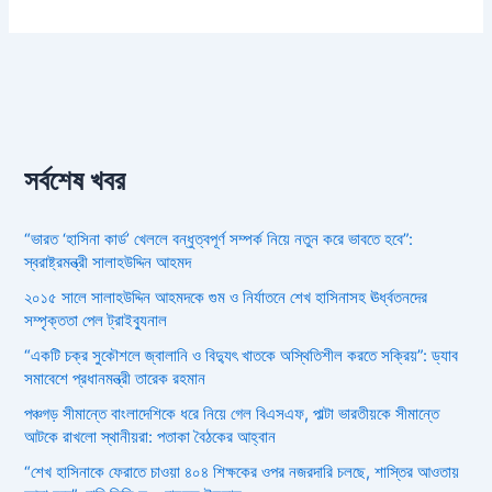
সর্বশেষ খবর
“ভারত ‘হাসিনা কার্ড’ খেললে বন্ধুত্বপূর্ণ সম্পর্ক নিয়ে নতুন করে ভাবতে হবে”:
স্বরাষ্ট্রমন্ত্রী সালাহউদ্দিন আহমদ
২০১৫ সালে সালাহউদ্দিন আহমদকে গুম ও নির্যাতনে শেখ হাসিনাসহ ঊর্ধ্বতনদের
সম্পৃক্ততা পেল ট্রাইব্যুনাল
“একটি চক্র সুকৌশলে জ্বালানি ও বিদ্যুৎ খাতকে অস্থিতিশীল করতে সক্রিয়”: ড্যাব
সমাবেশে প্রধানমন্ত্রী তারেক রহমান
পঞ্চগড় সীমান্তে বাংলাদেশিকে ধরে নিয়ে গেল বিএসএফ, পাল্টা ভারতীয়কে সীমান্তে
আটকে রাখলো স্থানীয়রা: পতাকা বৈঠকের আহ্বান
“শেখ হাসিনাকে ফেরাতে চাওয়া ৪০৪ শিক্ষকের ওপর নজরদারি চলছে, শাস্তির আওতায়