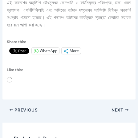
এই আদেশের অনুলিপি যৌথমূলধন কোম্পানি ও ফার্মসমূহের পরিদপ্তর, ঢাকা জেলা
প্রশাসক, এফবিসিসিআই এবং আটাবের বর্তমান দপ্তরসহ সংশ্লিষ্ট বিভিন্ন সরকারি
সংস্থায় পাঠানো হয়েছে। এই পদক্ষেপ আটাবের কার্যক্রমে স্বচ্ছতা ফেরাতে সহায়ক
হবে বলে আশা করা হচ্ছে।
Share this:
WhatsApp
More
Like this:
Loading…
PREVIOUS
NEXT