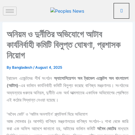
পু
Skip
রা
to
ত
content
ন
খ
অনিয়ম ও দুর্নীতির অভিযোগে আটাব
ব
র
কার্যনির্বাহী কমিটি বিলুপ্ত ঘোষণা, প্রশাসক
নিয়োগ
By
Bangladesh
/
August 4, 2025
ট্রাভেল এজেন্টদের শীর্ষ সংগঠন
অ্যাসোসিয়েশন অব ট্রাভেল এজেন্টস অব বাংলাদেশ
(আটাব)
-এর বর্তমান কার্যনির্বাহী কমিটি বিলুপ্ত করেছে বাণিজ্য মন্ত্রণালয়। সংগঠনের
অভ্যন্তরে গুরুতর অনিয়ম, দুর্নীতি এবং অর্থ আত্মসাতের একাধিক অভিযোগের প্রেক্ষিতে
এই কঠোর সিদ্ধান্ত নেওয়া হয়েছে।
‘অবৈধ ভোট’ ও ‘আটাব অনলাইন’ প্ল্যাটফর্ম ঘিরে অভিযোগ
আজ সোমবার (৪ আগস্ট) বাণিজ্য মন্ত্রণালয়ের বাণিজ্য সংগঠন-২ শাখা থেকে জারি
করা এক অফিস আদেশে জানানো হয়, আটাবের বর্তমান কমিটি
অবৈধ ভোটের
মাধ্যমে