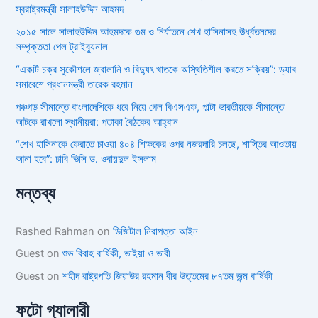
স্বরাষ্ট্রমন্ত্রী সালাহউদ্দিন আহমদ
২০১৫ সালে সালাহউদ্দিন আহমদকে গুম ও নির্যাতনে শেখ হাসিনাসহ ঊর্ধ্বতনদের
সম্পৃক্ততা পেল ট্রাইব্যুনাল
“একটি চক্র সুকৌশলে জ্বালানি ও বিদ্যুৎ খাতকে অস্থিতিশীল করতে সক্রিয়”: ড্যাব
সমাবেশে প্রধানমন্ত্রী তারেক রহমান
পঞ্চগড় সীমান্তে বাংলাদেশিকে ধরে নিয়ে গেল বিএসএফ, পাল্টা ভারতীয়কে সীমান্তে
আটকে রাখলো স্থানীয়রা: পতাকা বৈঠকের আহ্বান
“শেখ হাসিনাকে ফেরাতে চাওয়া ৪০৪ শিক্ষকের ওপর নজরদারি চলছে, শাস্তির আওতায়
আনা হবে”: ঢাবি ভিসি ড. ওবায়দুল ইসলাম
মন্তব্য
Rashed Rahman
on
ডিজিটাল নিরাপত্তা আইন
Guest
on
শুভ বিবাহ বার্ষিকী, ভাইয়া ও ভাবী
Guest
on
শহীদ রাষ্ট্রপতি জিয়াউর রহমান বীর উত্তমের ৮৭তম জন্ম বার্ষিকী
ফটো গ্যালারী