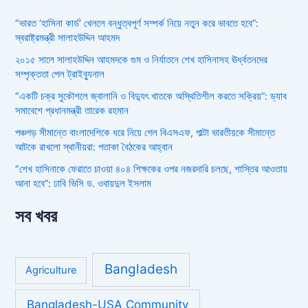
“ভারত ‘হাসিনা কার্ড’ খেললে বন্ধুত্বপূর্ণ সম্পর্ক নিয়ে নতুন করে ভাবতে হবে”:
স্বরাষ্ট্রমন্ত্রী সালাহউদ্দিন আহমদ
২০১৫ সালে সালাহউদ্দিন আহমদকে গুম ও নির্যাতনে শেখ হাসিনাসহ ঊর্ধ্বতনদের
সম্পৃক্ততা পেল ট্রাইব্যুনাল
“একটি চক্র সুকৌশলে জ্বালানি ও বিদ্যুৎ খাতকে অস্থিতিশীল করতে সক্রিয়”: ড্যাব
সমাবেশে প্রধানমন্ত্রী তারেক রহমান
পঞ্চগড় সীমান্তে বাংলাদেশিকে ধরে নিয়ে গেল বিএসএফ, পাল্টা ভারতীয়কে সীমান্তে
আটকে রাখলো স্থানীয়রা: পতাকা বৈঠকের আহ্বান
“শেখ হাসিনাকে ফেরাতে চাওয়া ৪০৪ শিক্ষকের ওপর নজরদারি চলছে, শাস্তির আওতায়
আনা হবে”: ঢাবি ভিসি ড. ওবায়দুল ইসলাম
সব খবর
Bangladesh
Agriculture
Bangladesh-USA Community