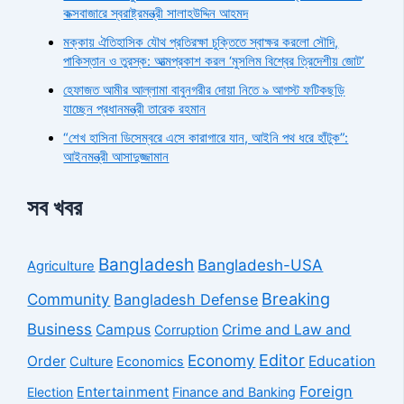
কক্সবাজারে স্বরাষ্ট্রমন্ত্রী সালাহউদ্দিন আহমদ
মক্কায় ঐতিহাসিক যৌথ প্রতিরক্ষা চুক্তিতে স্বাক্ষর করলো সৌদি,
পাকিস্তান ও তুরস্ক: আত্মপ্রকাশ করল ‘মুসলিম বিশ্বের ত্রিদেশীয় জোট’
হেফাজত আমীর আল্লামা বাবুনগরীর দোয়া নিতে ৯ আগস্ট ফটিকছড়ি
যাচ্ছেন প্রধানমন্ত্রী তারেক রহমান
“শেখ হাসিনা ডিসেম্বরে এসে কারাগারে যান, আইনি পথ ধরে হাঁটুক”:
আইনমন্ত্রী আসাদুজ্জামান
সব খবর
Bangladesh
Bangladesh-USA
Agriculture
Breaking
Community
Bangladesh Defense
Business
Campus
Crime and Law and
Corruption
Economy
Editor
Order
Education
Culture
Economics
Foreign
Entertainment
Election
Finance and Banking