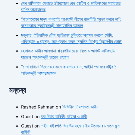
শেখ হাসিনাকে ফেরাতে ইন্টারপোলে রেড নোটিশ ও জাতিসংঘের সহায়তার
তাগিদ জামায়াতের
“বাংলাদেশের মানুষ কখনোই আওয়ামী লীগের রাজনীতি গ্রহণ করবে না”:
কক্সবাজারে স্বরাষ্ট্রমন্ত্রী সালাহউদ্দিন আহমদ
মক্কায় ঐতিহাসিক যৌথ প্রতিরক্ষা চুক্তিতে স্বাক্ষর করলো সৌদি,
পাকিস্তান ও তুরস্ক: আত্মপ্রকাশ করল ‘মুসলিম বিশ্বের ত্রিদেশীয় জোট’
হেফাজত আমীর আল্লামা বাবুনগরীর দোয়া নিতে ৯ আগস্ট ফটিকছড়ি
যাচ্ছেন প্রধানমন্ত্রী তারেক রহমান
“শেখ হাসিনা ডিসেম্বরে এসে কারাগারে যান, আইনি পথ ধরে হাঁটুক”:
আইনমন্ত্রী আসাদুজ্জামান
মন্তব্য
Rashed Rahman
on
ডিজিটাল নিরাপত্তা আইন
Guest
on
শুভ বিবাহ বার্ষিকী, ভাইয়া ও ভাবী
Guest
on
শহীদ রাষ্ট্রপতি জিয়াউর রহমান বীর উত্তমের ৮৭তম জন্ম
বার্ষিকী