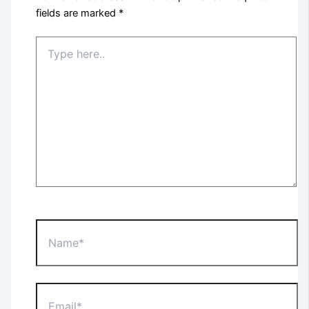
fields are marked
*
Type
here..
Name*
Email*