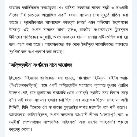
ভারতের নয়াদিল্লিতে ক্ষমতাচ্যুত শেখ হাসিনা সরকারের সাবেক মন্ত্রী ও আওয়ামী
লীগের শীর্ষ নেতাদের আয়োজিত একটি সংবাদ সম্মেলন শেষ মুহূর্তে বাতিল করা
হয়েছে। প্রাথমিকভাবে ‘বাংলাদেশে গণহত্যা চলছে’ এমন অভিযোগ উত্থাপনের
উদ্দেশ্যে এই সংবাদ সম্মেলন ডাকা হলেও, ভারতীয় সংবাদমাধ্যম হিন্দুস্তান
টাইমসের প্রতিবেদন অনুযায়ী, ভারত সরকারের সায় না মেলায় এটি স্থগিত করা হয়
বলে ধারণা করা হচ্ছে। আয়োজকদের পক্ষ থেকে উপস্থিত সাংবাদিকদের ‘আপাতত
স্থগিত’ বলে দুঃখ প্রকাশ করা হয়েছে।
‘অস্তিত্বহীন’ সংগঠনের নামে আয়োজন
হিন্দুস্তান টাইমসের প্রতিবেদনে বলা হয়েছে, ‘বাংলাদেশ হিউম্যান রাইটস ওয়াচ
(বিএইচআরডব্লিউ)’ নামে একটি অস্তিত্বহীন সংগঠনের ব্যানারে বুধবার (তারিখ
উল্লেখ নেই, তবে জুলাইয়ের মাঝামাঝি থেকে শেষার্ধ্ব) স্থানীয় সময় বিকাল সাড়ে
৫টায় এই সংবাদ সম্মেলন হওয়ার কথা ছিল। এর আয়োজক ছিলেন মোহাম্মদ আলী
সিদ্দিকী, যিনি নিজেকে ওই সংগঠনের যুক্তরাষ্ট্র শাখার মহাসচিব বলে দাবি করেন।
আয়োজকরা জানিয়েছিলেন, সংবাদ সম্মেলনে আওয়ামী লীগের ‘গুরুত্বপূর্ণ নেতা ও
মন্ত্রীরা’ গোপালগঞ্জের সাম্প্রতিক ‘সহিংসতা’ এবং দেশের ‘গণহত্যা’র প্রসঙ্গে
বক্তব্য দেবেন।