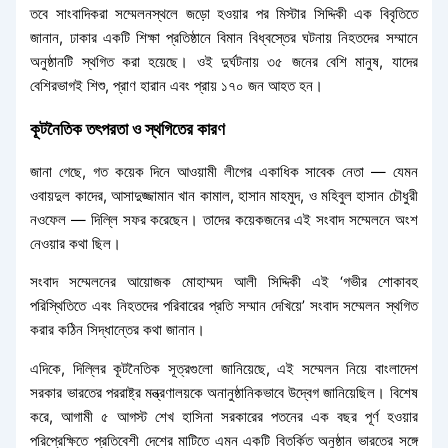
তবে সাংবাদিকরা সম্মেলনস্থলে জড়ো হওয়ার পর মিস্টার সিদ্দিকী এক বিবৃতিতে
জানান, ঢাকার একটি শিক্ষা প্রতিষ্ঠানে বিমান বিধ্বস্তের ঘটনায় নিহতদের সম্মানে
অনুষ্ঠানটি স্থগিত করা হয়েছে। ওই দুর্ঘটনায় ৩৫ জনের বেশি মানুষ, যাদের
বেশিরভাগই শিশু, প্রাণ হারান এবং প্রায় ১৭০ জন আহত হন।
কূটনৈতিক তৎপরতা ও স্থগিতের কারণ
জানা গেছে, গত কয়েক দিনে আওয়ামী লীগের একাধিক সাবেক নেতা — যেমন
ওবায়দুল কাদের, আসাদুজ্জামান খান কামাল, হাসান মাহমুদ, ও মহিবুল হাসান চৌধুরী
নওফেল — দিল্লি সফর করেছেন। তাদের কয়েকজনের এই সংবাদ সম্মেলনে অংশ
নেওয়ার কথা ছিল।
সংবাদ সম্মেলনের আয়োজক মোহাম্মদ আলী সিদ্দিকী এই ‘গভীর শোকাবহ
পরিস্থিতিতে এবং নিহতদের পরিবারের প্রতি সম্মান দেখিয়ে’ সংবাদ সম্মেলন স্থগিত
করার কঠিন সিদ্ধান্তের কথা জানান।
এদিকে, দিল্লির কূটনৈতিক সূত্রগুলো জানিয়েছে, এই সম্মেলন নিয়ে বাংলাদেশ
সরকার ভারতের পররাষ্ট্র মন্ত্রণালয়কে অনানুষ্ঠানিকভাবে উদ্বেগ জানিয়েছিল। বিশেষ
করে, আগামী ৫ আগস্ট শেখ হাসিনা সরকারের পতনের এক বছর পূর্ণ হওয়ার
পরিপ্রেক্ষিতে প্রতিবেশী দেশের মাটিতে এমন একটি বিতর্কিত অনুষ্ঠান ভারতের সঙ্গে