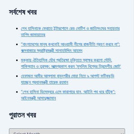
সর্বশেষ খবর
শেখ হাসিনাকে ফেরাতে ইন্টারপোলে রেড নোটিশ ও জাতিসংঘের সহায়তার
তাগিদ জামায়াতের
“বাংলাদেশের মানুষ কখনোই আওয়ামী লীগের রাজনীতি গ্রহণ করবে না”:
কক্সবাজারে স্বরাষ্ট্রমন্ত্রী সালাহউদ্দিন আহমদ
মক্কায় ঐতিহাসিক যৌথ প্রতিরক্ষা চুক্তিতে স্বাক্ষর করলো সৌদি,
পাকিস্তান ও তুরস্ক: আত্মপ্রকাশ করল ‘মুসলিম বিশ্বের ত্রিদেশীয় জোট’
হেফাজত আমীর আল্লামা বাবুনগরীর দোয়া নিতে ৯ আগস্ট ফটিকছড়ি
যাচ্ছেন প্রধানমন্ত্রী তারেক রহমান
“শেখ হাসিনা ডিসেম্বরে এসে কারাগারে যান, আইনি পথ ধরে হাঁটুক”:
আইনমন্ত্রী আসাদুজ্জামান
পুরাতন খবর