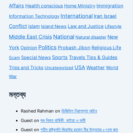
Affairs
Health conscious
Home Ministry
Immigration
International
Iran Israel
Information Technology
Conflict
islam
Law and Justice
Island News
Lifestyle
National
Middle East Crisis
New
Natural disaster
Politics
York
Probash Jibon
Opinion
Religious Life
Sports
Travels Tips & Guides
Special News
Scam
USA
Trips and Tricks
Weather
Uncategorized
World
War
মন্তব্য
Rashed Rahman
on
ডিজিটাল নিরাপত্তা আইন
Guest
on
শুভ বিবাহ বার্ষিকী, ভাইয়া ও ভাবী
Guest
on
শহীদ রাষ্ট্রপতি জিয়াউর রহমান বীর উত্তমের ৮৭তম জন্ম