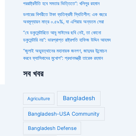
পররাষ্ট্রনীতি হবে সমতার ভিত্তিতে”: খলিলুর রহমান
ডলারের বিপরীতে টাকা ব্যতিক্রমী স্থিতিশীল: এক বছরে
অবমূল্যায়ন মাত্র ০.৫৯%, যা এশিয়ায় অন্যতম সেরা
“যে ডকুমেন্টারিতে আবু সাঈদের ছবি নেই, তা কোনো
ডকুমেন্টারি নয়”: ভারপ্রাপ্ত রাষ্ট্রপতি হাফিজ উদ্দিন আহমদ
“জুলাই অভ্যুত্থানের মহানায়ক জনগণ, জাদুঘর উন্মোচন
করবে ফ্যাসিবাদের মুখোশ”: প্রধানমন্ত্রী তারেক রহমান
সব খবর
Bangladesh
Agriculture
Bangladesh-USA Community
Bangladesh Defense