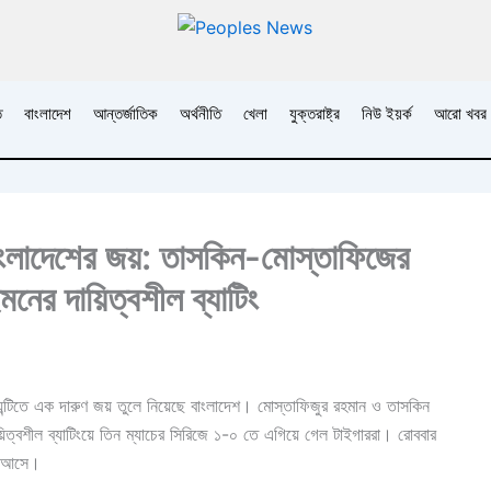
ি
বাংলাদেশ
আন্তর্জাতিক
অর্থনীতি
খেলা
যুক্তরাষ্ট্র
নিউ ইয়র্ক
আরো খবর
বাংলাদেশের জয়: তাসকিন-মোস্তাফিজের
ের দায়িত্বশীল ব্যাটিং
য়েন্টিতে এক দারুণ জয় তুলে নিয়েছে বাংলাদেশ। মোস্তাফিজুর রহমান ও তাসকিন
িত্বশীল ব্যাটিংয়ে তিন ম্যাচের সিরিজে ১-০ তে এগিয়ে গেল টাইগাররা। রোববার
য় আসে।