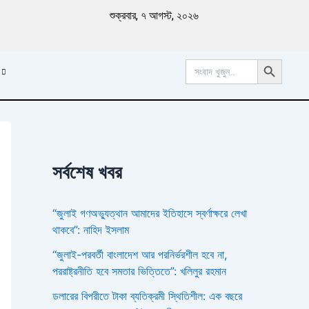
পু
শুক্রবার, ৭ আগস্ট, ২০২৬
রা
ত
ন
Search Button
খ
Search
for:
ব
র
সর্বশেষ খবর
“জুলাই গণঅভ্যুত্থান আমাদের ইতিহাসে স্বর্ণাক্ষরে লেখা
থাকবে”: নাহিদ ইসলাম
“জুলাই-পরবর্তী বাংলাদেশ আর পরনির্ভরশীল হবে না,
পররাষ্ট্রনীতি হবে সমতার ভিত্তিতে”: খলিলুর রহমান
ডলারের বিপরীতে টাকা ব্যতিক্রমী স্থিতিশীল: এক বছরে