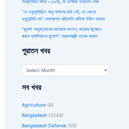
অবমূল্যায়ন মাত্র ০.৫৯%, যা এশিয়ায় অন্যতম সেরা
“যে ডকুমেন্টারিতে আবু সাঈদের ছবি নেই, তা কোনো
ডকুমেন্টারি নয়”: ভারপ্রাপ্ত রাষ্ট্রপতি হাফিজ উদ্দিন আহমদ
“জুলাই অভ্যুত্থানের মহানায়ক জনগণ, জাদুঘর উন্মোচন
করবে ফ্যাসিবাদের মুখোশ”: প্রধানমন্ত্রী তারেক রহমান
পুরাতন খবর
সব খবর
Agriculture
(8)
Bangladesh
(1,243)
Bangladesh Defense
(55)