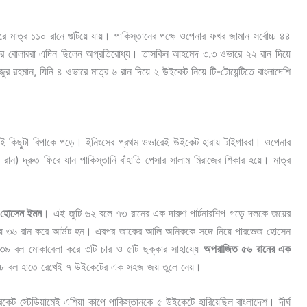
 মাত্র ১১০ রানে গুটিয়ে যায়। পাকিস্তানের পক্ষে ওপেনার ফখর জামান সর্বোচ্চ ৪৪
র বোলাররা এদিন ছিলেন অপ্রতিরোধ্য। তাসকিন আহমেদ ৩.৩ ওভারে ২২ রান দিয়ে
রহমান, যিনি ৪ ওভারে মাত্র ৬ রান দিয়ে ২ উইকেট নিয়ে টি-টোয়েন্টিতে বাংলাদেশি
তেই কিছুটা বিপাকে পড়ে। ইনিংসের প্রথম ওভারেই উইকেট হারায় টাইগাররা। ওপেনার
ান) দ্রুত ফিরে যান পাকিস্তানি বাঁহাতি পেসার সালাম মিরাজের শিকার হয়ে। মাত্র
।
 হোসেন ইমন
। এই জুটি ৬২ বলে ৭৩ রানের এক দারুণ পার্টনারশিপ গড়ে দলকে জয়ের
ক্কায় ৩৬ রান করে আউট হন। এরপর জাকের আলি অনিককে সঙ্গে নিয়ে পারভেজ হোসেন
৩৯ বল মোকাবেলা করে ৩টি চার ও ৫টি ছক্কার সাহায্যে
অপরাজিত ৫৬ রানের এক
শ ২৮ বল হাতে রেখেই ৭ উইকেটের এক সহজ জয় তুলে নেয়।
েট স্টেডিয়ামেই এশিয়া কাপে পাকিস্তানকে ৫ উইকেটে হারিয়েছিল বাংলাদেশ। দীর্ঘ