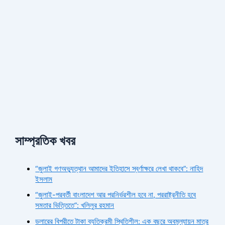
সাম্প্রতিক খবর
“জুলাই গণঅভ্যুত্থান আমাদের ইতিহাসে স্বর্ণাক্ষরে লেখা থাকবে”: নাহিদ
ইসলাম
“জুলাই-পরবর্তী বাংলাদেশ আর পরনির্ভরশীল হবে না, পররাষ্ট্রনীতি হবে
সমতার ভিত্তিতে”: খলিলুর রহমান
ডলারের বিপরীতে টাকা ব্যতিক্রমী স্থিতিশীল: এক বছরে অবমূল্যায়ন মাত্র