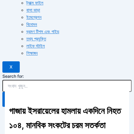
ট্যাক্স ফাইল
বাসা ভাড়া
ইমেগ্রেশন
বিনোদন
ভ্রমণ টিপস এবং গাইড
তথ্য প্রযুক্তি
লাইফ স্টাইল
শিক্ষাঙ্গন
X
Search for:
Search Button
গাজায় ইসরায়েলের হামলায় একদিনে নিহত
১০৪, মানবিক সংকটের চরম সতর্কতা