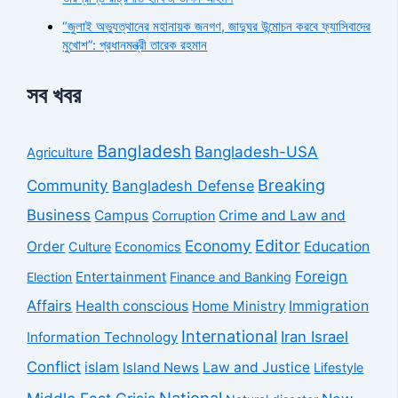
“জুলাই অভ্যুত্থানের মহানায়ক জনগণ, জাদুঘর উন্মোচন করবে ফ্যাসিবাদের
মুখোশ”: প্রধানমন্ত্রী তারেক রহমান
সব খবর
Bangladesh
Bangladesh-USA
Agriculture
Breaking
Community
Bangladesh Defense
Business
Campus
Crime and Law and
Corruption
Economy
Editor
Order
Education
Culture
Economics
Foreign
Entertainment
Election
Finance and Banking
Affairs
Health conscious
Home Ministry
Immigration
International
Iran Israel
Information Technology
Conflict
islam
Law and Justice
Island News
Lifestyle