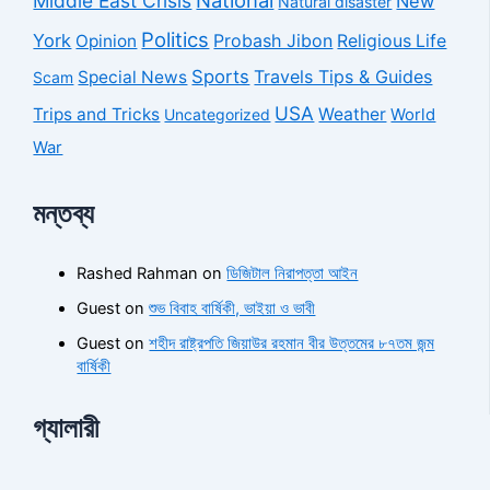
National
Middle East Crisis
New
Natural disaster
Politics
York
Probash Jibon
Opinion
Religious Life
Sports
Travels Tips & Guides
Special News
Scam
USA
Trips and Tricks
Weather
Uncategorized
World
War
মন্তব্য
Rashed Rahman
on
ডিজিটাল নিরাপত্তা আইন
Guest
on
শুভ বিবাহ বার্ষিকী, ভাইয়া ও ভাবী
Guest
on
শহীদ রাষ্ট্রপতি জিয়াউর রহমান বীর উত্তমের ৮৭তম জন্ম
বার্ষিকী
গ্যালারী