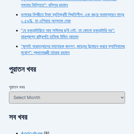
সমতার ভিত্তিতে”: খলিলুর রহমান
ডলারের বিপরীতে টাকা ব্যতিক্রমী স্থিতিশীল: এক বছরে অবমূল্যায়ন মাত্র
০.৫৯%, যা এশিয়ায় অন্যতম সেরা
“যে ডকুমেন্টারিতে আবু সাঈদের ছবি নেই, তা কোনো ডকুমেন্টারি নয়”:
ভারপ্রাপ্ত রাষ্ট্রপতি হাফিজ উদ্দিন আহমদ
“জুলাই অভ্যুত্থানের মহানায়ক জনগণ, জাদুঘর উন্মোচন করবে ফ্যাসিবাদের
মুখোশ”: প্রধানমন্ত্রী তারেক রহমান
পুরাতন খবর
পুরাতন খবর
সব খবর
Agriculture
(8)