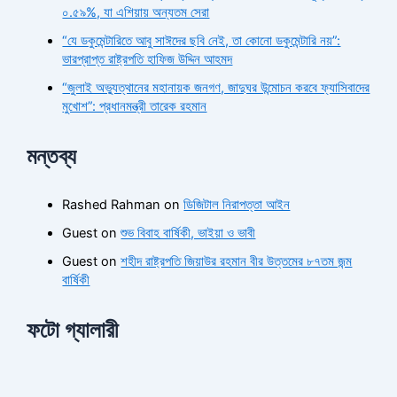
০.৫৯%, যা এশিয়ায় অন্যতম সেরা
“যে ডকুমেন্টারিতে আবু সাঈদের ছবি নেই, তা কোনো ডকুমেন্টারি নয়”:
ভারপ্রাপ্ত রাষ্ট্রপতি হাফিজ উদ্দিন আহমদ
“জুলাই অভ্যুত্থানের মহানায়ক জনগণ, জাদুঘর উন্মোচন করবে ফ্যাসিবাদের
মুখোশ”: প্রধানমন্ত্রী তারেক রহমান
মন্তব্য
Rashed Rahman
on
ডিজিটাল নিরাপত্তা আইন
Guest
on
শুভ বিবাহ বার্ষিকী, ভাইয়া ও ভাবী
Guest
on
শহীদ রাষ্ট্রপতি জিয়াউর রহমান বীর উত্তমের ৮৭তম জন্ম
বার্ষিকী
ফটো গ্যালারী