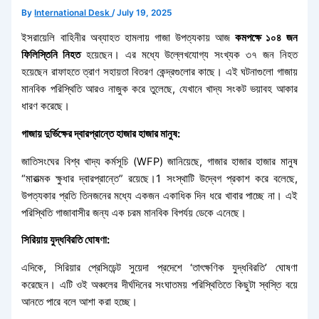
By
International Desk
/
July 19, 2025
ইসরায়েলি বাহিনীর অব্যাহত হামলায় গাজা উপত্যকায় আজ
কমপক্ষে ১০৪ জন
ফিলিস্তিনি নিহত
হয়েছেন। এর মধ্যে উল্লেখযোগ্য সংখ্যক ৩৭ জন নিহত
হয়েছেন রাফাহতে ত্রাণ সহায়তা বিতরণ কেন্দ্রগুলোর কাছে। এই ঘটনাগুলো গাজায়
মানবিক পরিস্থিতি আরও নাজুক করে তুলেছে, যেখানে খাদ্য সংকট ভয়াবহ আকার
ধারণ করেছে।
গাজায় দুর্ভিক্ষের দ্বারপ্রান্তে হাজার হাজার মানুষ:
জাতিসংঘের বিশ্ব খাদ্য কর্মসূচি (WFP) জানিয়েছে, গাজার হাজার হাজার মানুষ
“মারাত্মক ক্ষুধার দ্বারপ্রান্তে” রয়েছে।1 সংস্থাটি উদ্বেগ প্রকাশ করে বলেছে,
উপত্যকার প্রতি তিনজনের মধ্যে একজন একাধিক দিন ধরে খাবার পাচ্ছে না। এই
পরিস্থিতি গাজাবাসীর জন্য এক চরম মানবিক বিপর্যয় ডেকে এনেছে।
সিরিয়ায় যুদ্ধবিরতি ঘোষণা:
এদিকে, সিরিয়ার প্রেসিডেন্ট সুয়েদা প্রদেশে ‘তাৎক্ষণিক যুদ্ধবিরতি’ ঘোষণা
করেছেন। এটি ওই অঞ্চলের দীর্ঘদিনের সংঘাতময় পরিস্থিতিতে কিছুটা স্বস্তি বয়ে
আনতে পারে বলে আশা করা হচ্ছে।