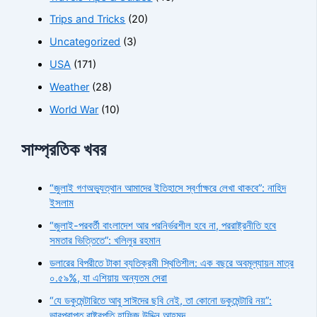
Trips and Tricks
(20)
Uncategorized
(3)
USA
(171)
Weather
(28)
World War
(10)
সাম্প্রতিক খবর
“জুলাই গণঅভ্যুত্থান আমাদের ইতিহাসে স্বর্ণাক্ষরে লেখা থাকবে”: নাহিদ
ইসলাম
“জুলাই-পরবর্তী বাংলাদেশ আর পরনির্ভরশীল হবে না, পররাষ্ট্রনীতি হবে
সমতার ভিত্তিতে”: খলিলুর রহমান
ডলারের বিপরীতে টাকা ব্যতিক্রমী স্থিতিশীল: এক বছরে অবমূল্যায়ন মাত্র
০.৫৯%, যা এশিয়ায় অন্যতম সেরা
“যে ডকুমেন্টারিতে আবু সাঈদের ছবি নেই, তা কোনো ডকুমেন্টারি নয়”:
ভারপ্রাপ্ত রাষ্ট্রপতি হাফিজ উদ্দিন আহমদ